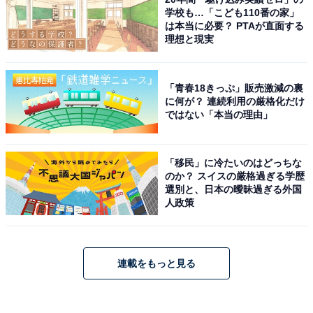
学校も…「こども110番の家」
は本当に必要？ PTAが直面する
理想と現実
「青春18きっぷ」販売激減の裏
に何が？ 連続利用の厳格化だけ
ではない「本当の理由」
「移民」に冷たいのはどっちな
のか？ スイスの厳格過ぎる学歴
選別と、日本の曖昧過ぎる外国
人政策
連載をもっと見る