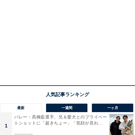
最新
一週間
一ヶ月
バレー・髙橋藍選手、兄＆愛犬とのプライベー
トショットに「超きちょー」「笑顔が見れ...
1