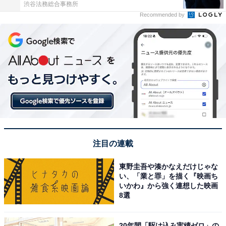
渋谷法務総合事務所
Recommended by
注目の連載
東野圭吾や湊かなえだけじゃな
い、「業と罪」を描く『映画ち
いかわ』から強く連想した映画
8選
20年間「駆け込み実績ゼロ」の