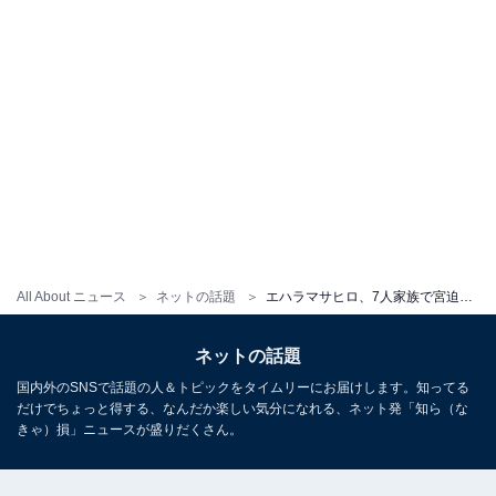
All About ニュース
ネットの話題
エハラマサヒロ、7人家族で宮迫博之の「牛宮城」へ！ 「全部美味しいけどタンは特に最高でした」
ネットの話題
国内外のSNSで話題の人＆トピックをタイムリーにお届けします。知ってる
だけでちょっと得する、なんだか楽しい気分になれる、ネット発「知ら（な
きゃ）損」ニュースが盛りだくさん。