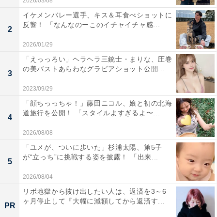
2026/03/08
イケメンバレー選手、キス＆耳食べショットに
反響！ 「なんなのーこのイチャイチャ感...
2
2026/01/29
「えっっろい」ヘラヘラ三銃士・まりな、圧巻
の美バストあらわなグラビアショット公開...
3
2023/09/29
「顔ちっっちゃ！」藤田ニコル、娘と初の北海
道旅行を公開！ 「スタイルよすぎるよ〜...
4
2026/08/08
「ユメが、ついに歩いた」杉浦太陽、第5子
が“立っち”に挑戦する姿を披露！ 「出来...
5
2026/08/04
リボ地獄から抜け出したい人は、返済を3～6
ヶ月停止して『大幅に減額してから返済す...
PR