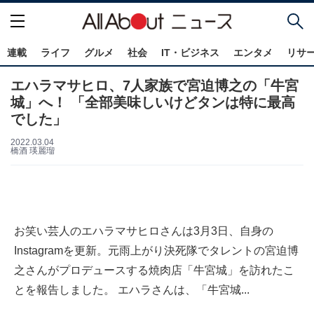
連載
ライフ
グルメ
社会
IT・ビジネス
エンタメ
リサ
エハラマサヒロ、7人家族で宮迫博之の「牛宮
城」へ！ 「全部美味しいけどタンは特に最高
でした」
2022.03.04
橋酒 瑛麗瑠
お笑い芸人のエハラマサヒロさんは3月3日、自身の
Instagramを更新。元雨上がり決死隊でタレントの宮迫博
之さんがプロデュースする焼肉店「牛宮城」を訪れたこ
とを報告しました。 エハラさんは、「牛宮城...