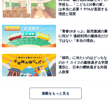
学校も…「こども110番の家」
は本当に必要？ PTAが直面する
理想と現実
「青春18きっぷ」販売激減の裏
に何が？ 連続利用の厳格化だけ
ではない「本当の理由」
「移民」に冷たいのはどっちな
のか？ スイスの厳格過ぎる学歴
選別と、日本の曖昧過ぎる外国
人政策
連載をもっと見る