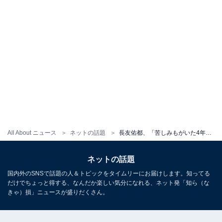
All About ニュース
ネットの話題
長友佑都、「苦しみもがいた4年間」W杯を振り返る。「プロセスに後悔はない」と断言。感謝の言葉もつづる
ネットの話題
国内外のSNSで話題の人＆トピックをタイムリーにお届けします。知ってる
だけでちょっと得する、なんだか楽しい気分になれる、ネット発「知ら（な
きゃ）損」ニュースが盛りだくさん。