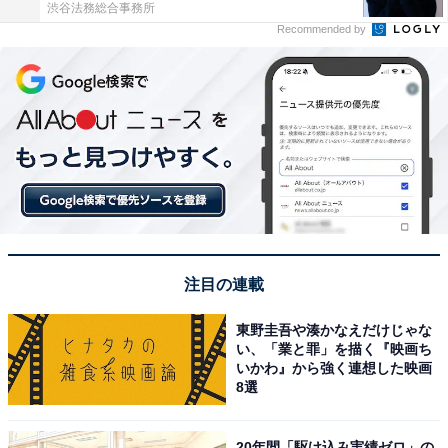
渋谷法務総合事務所
Recommended by
注目の連載
東野圭吾や湊かなえだけじゃな
い、「業と罪」を描く『映画ち
いかわ』から強く連想した映画
8選
20年間「駆け込み実績ゼロ」の