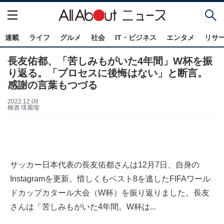
連載
ライフ
グルメ
社会
IT・ビジネス
エンタメ
リサ
長友佑都、「苦しみもがいた4年間」W杯を振
り返る。「プロセスに後悔はない」と断言。
感謝の言葉もつづる
2022.12.08
橋酒 瑛麗瑠
サッカー日本代表の長友佑都さんは12月7日、自身の
Instagramを更新。惜しくもベスト8を逃したFIFAワール
ドカップカタール大会（W杯）を振り返りました。長友
さんは「苦しみもがいた4年間。W杯は...