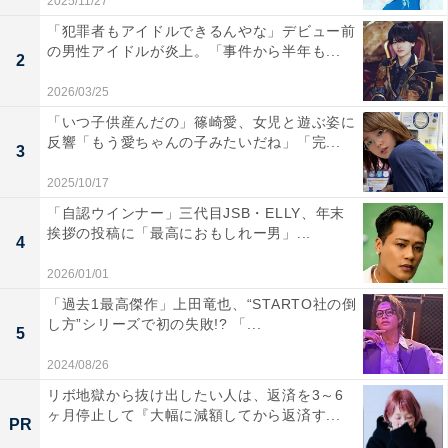
2025/11/27
「犯罪者もアイドルできるんやな」デビュー前
の男性アイドルが炎上。「事件から半年も...
2
2026/03/25
「いつ子供産んだの」篠崎愛、女児と遊ぶ姿に
反響「もう愛ちゃんの子みたいだね」「完...
3
2025/10/17
「自認ウインナー」三代目JSB・ELLY、年末
挨拶の投稿に「最高におもしれー男」...
4
2026/01/01
「過去1最高傑作」上田竜也、“STARTO社の倒
し方”シリーズで初の失敗!? 「...
5
2024/08/26
リボ地獄から抜け出したい人は、返済を3～6
ヶ月停止して『大幅に減額してから返済す...
PR