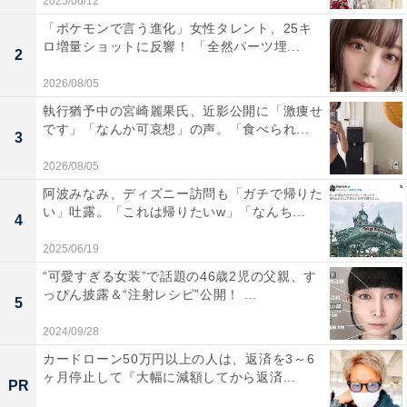
2025/06/12
「ポケモンで言う進化」女性タレント、25キ
ロ増量ショットに反響！ 「全然パーツ埋...
2
2026/08/05
執行猶予中の宮崎麗果氏、近影公開に「激痩せ
です」「なんか可哀想」の声。「食べられ...
3
2026/08/05
阿波みなみ、ディズニー訪問も「ガチで帰りた
い」吐露。「これは帰りたいw」「なんち...
4
2025/06/19
“可愛すぎる女装”で話題の46歳2児の父親、す
っぴん披露＆“注射レシピ”公開！ ...
5
2024/09/28
カードローン50万円以上の人は、返済を3～6
ヶ月停止して『大幅に減額してから返済...
PR