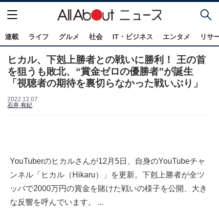
連載
ライフ
グルメ
社会
IT・ビジネス
エンタメ
リサ
ヒカル、下剋上勝者との戦いに勝利！ 王の首
を狙うも敗北、“賞金ゼロの優勝者”が誕生
「視聴者の期待を裏切らなかった戦いぶり」
2022.12.07
石井 有紀
YouTuberのヒカルさんが12月5日、自身のYouTubeチャ
ンネル「ヒカル（Hikaru）」を更新。下剋上勝者が全ツ
ッパで2000万円の賞金を賭けた戦いの様子を公開、大き
な反響を呼んでいます。 ...