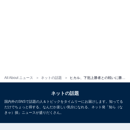
All About ニュース
ネットの話題
ヒカル、下剋上勝者との戦いに勝利！ 王の首を狙うも敗北、“賞金ゼロの優勝者”が誕生「視聴者の期待を裏切らなかった戦いぶり」
ネットの話題
国内外のSNSで話題の人＆トピックをタイムリーにお届けします。知ってる
だけでちょっと得する、なんだか楽しい気分になれる、ネット発「知ら（な
きゃ）損」ニュースが盛りだくさん。