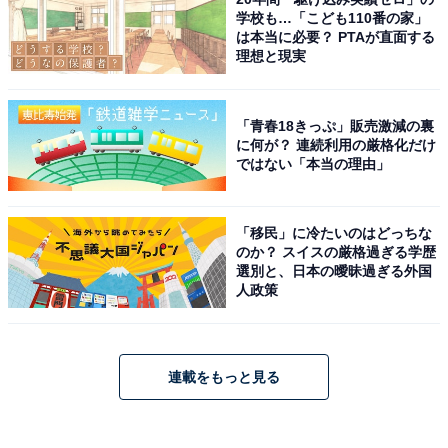
学校も…「こども110番の家」
は本当に必要？ PTAが直面する
理想と現実
「青春18きっぷ」販売激減の裏
に何が？ 連続利用の厳格化だけ
ではない「本当の理由」
「移民」に冷たいのはどっちな
のか？ スイスの厳格過ぎる学歴
選別と、日本の曖昧過ぎる外国
人政策
連載をもっと見る