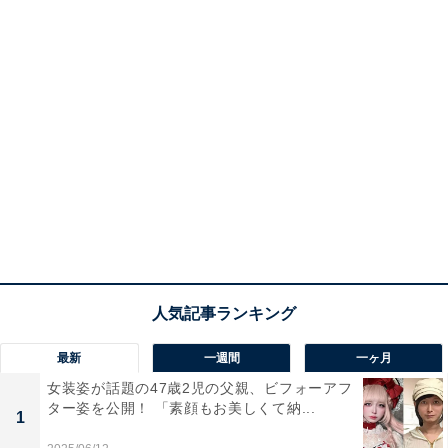
最新
一週間
一ヶ月
女装姿が話題の47歳2児の父親、ビフォーアフ
ター姿を公開！ 「素顔もお美しくて納...
1