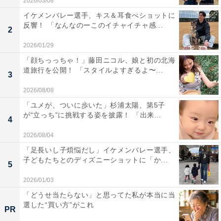
2026/03/08
イケメンバレー選手、キス＆耳食べショットに
反響！ 「なんなのーこのイチャイチャ感...
2
2026/01/29
「顔ちっっちゃ！」藤田ニコル、娘と初の北海
道旅行を公開！ 「スタイルよすぎるよ〜...
3
2026/08/08
「ユメが、ついに歩いた」杉浦太陽、第5子
が“立っち”に挑戦する姿を披露！ 「出来...
4
2026/08/04
「足長いし子煩悩だし」イケメンバレー選手、
子どもたちとのディズニーショットに「か...
5
2026/01/03
「どうせ当たらない」と思ってた私が本当に当
選した“買い方”がこれ
PR