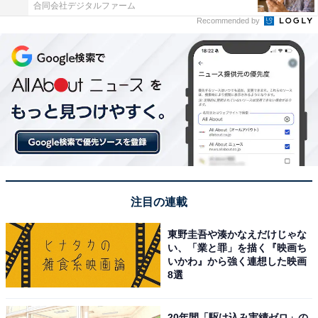
合同会社デジタルファーム
Recommended by
注目の連載
東野圭吾や湊かなえだけじゃな
い、「業と罪」を描く『映画ち
いかわ』から強く連想した映画
8選
20年間「駆け込み実績ゼロ」の