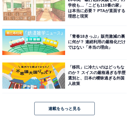
学校も…「こども110番の家」
は本当に必要？ PTAが直面する
理想と現実
「青春18きっぷ」販売激減の裏
に何が？ 連続利用の厳格化だけ
ではない「本当の理由」
「移民」に冷たいのはどっちな
のか？ スイスの厳格過ぎる学歴
選別と、日本の曖昧過ぎる外国
人政策
連載をもっと見る