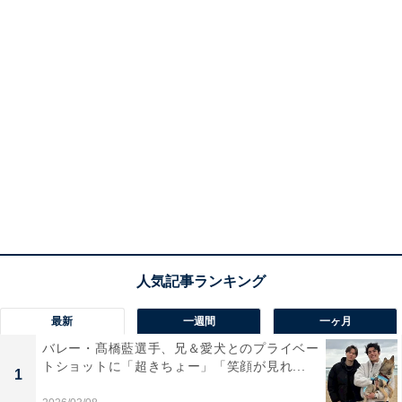
最新
一週間
一ヶ月
バレー・髙橋藍選手、兄＆愛犬とのプライベー
トショットに「超きちょー」「笑顔が見れ...
1