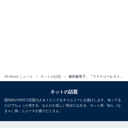
All About ニュース
ネットの話題
篠田麻里子、『ファミリーヒストリー』出演の祖母の死去を報告。「悲しいことってなんでこんなに続くんだろう」
ネットの話題
国内外のSNSで話題の人＆トピックをタイムリーにお届けします。知ってる
だけでちょっと得する、なんだか楽しい気分になれる、ネット発「知ら（な
きゃ）損」ニュースが盛りだくさん。