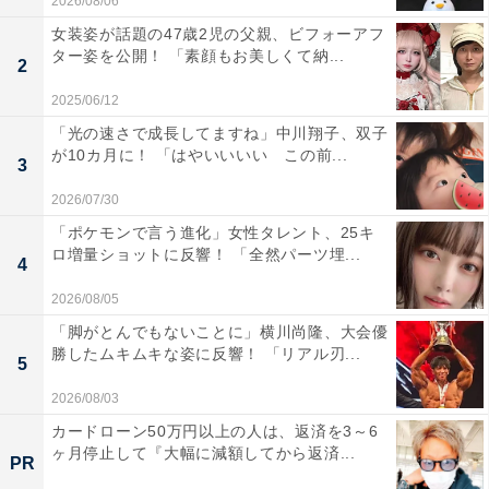
2026/08/06
女装姿が話題の47歳2児の父親、ビフォーアフ
ター姿を公開！ 「素顔もお美しくて納...
2
2025/06/12
「光の速さで成長してますね」中川翔子、双子
が10カ月に！ 「はやいいいい この前...
3
2026/07/30
「ポケモンで言う進化」女性タレント、25キ
ロ増量ショットに反響！ 「全然パーツ埋...
4
2026/08/05
「脚がとんでもないことに」横川尚隆、大会優
勝したムキムキな姿に反響！ 「リアル刃...
5
2026/08/03
カードローン50万円以上の人は、返済を3～6
ヶ月停止して『大幅に減額してから返済...
PR