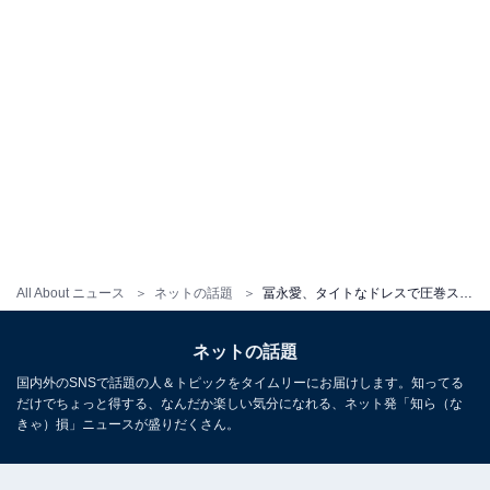
All About ニュース
ネットの話題
冨永愛、タイトなドレスで圧巻スタイルの全身ショット披露！ 「ため息の出る美しさ」「美の化身ですね」
ネットの話題
国内外のSNSで話題の人＆トピックをタイムリーにお届けします。知ってる
だけでちょっと得する、なんだか楽しい気分になれる、ネット発「知ら（な
きゃ）損」ニュースが盛りだくさん。