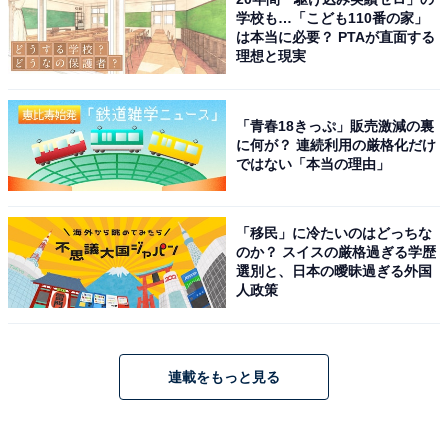
学校も…「こども110番の家」
は本当に必要？ PTAが直面する
理想と現実
「青春18きっぷ」販売激減の裏
に何が？ 連続利用の厳格化だけ
ではない「本当の理由」
「移民」に冷たいのはどっちな
のか？ スイスの厳格過ぎる学歴
選別と、日本の曖昧過ぎる外国
人政策
連載をもっと見る