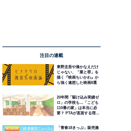
注目の連載
東野圭吾や湊かなえだけ
じゃない、「業と罪」を
描く『映画ちいかわ』か
ら強く連想した映画8選
20年間「駆け込み実績ゼ
ロ」の学校も…「こども
110番の家」は本当に必
要？ PTAが直面する理想
と現実
「青春18きっぷ」販売激