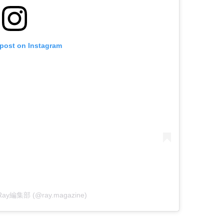
 post on Instagram
y Ray編集部 (@ray.magazine)