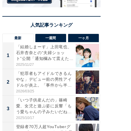
最新
一週間
一ヶ月
「結婚しまーす」上田竜也、
「さす
石井杏奈との“夫婦ショッ
は」高
1
1
ト”公開「通知欄みて震えた」
災地を
「...
「カ...
2025/11/27
2026/08/0
「犯罪者もアイドルできるん
「女の
やな」デビュー前の男性アイ
介、バ
2
2
ドルが炎上。「事件から半年
らのプレ
も...
愛...
2026/03/25
2026/08/0
「いつ子供産んだの」篠崎
「脚が
愛、女児と遊ぶ姿に反響「も
横川尚
3
3
う愛ちゃんの子みたいだね」
ムキな姿
「完...
刃...
2025/10/17
2026/08/0
登録者70万人超YouTuberグ
「え、