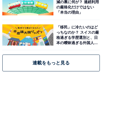
減の裏に何が？ 連続利用
の厳格化だけではない
「本当の理由」
「移民」に冷たいのはど
っちなのか？ スイスの厳
格過ぎる学歴選別と、日
本の曖昧過ぎる外国人政
策
連載をもっと見る