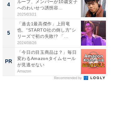
ループ、メンバーが10歳女子
芸人、2
4
4
へのわいせつ誘拐容...
エットに
2025/03/21
2026/08/0
「過去1最高傑作」上田竜
「脳がバ
也、“STARTO社の倒し方”シ
装姿が話
5
5
リーズで初の失敗!? 「...
のお父さ
2024/08/26
2026/08/0
「今日の目玉商品は？」毎日
シェア別荘
変わるAmazonタイムセール
wners
PR
PR
が見逃せない
Amazon
COCO VIL
Recommended by