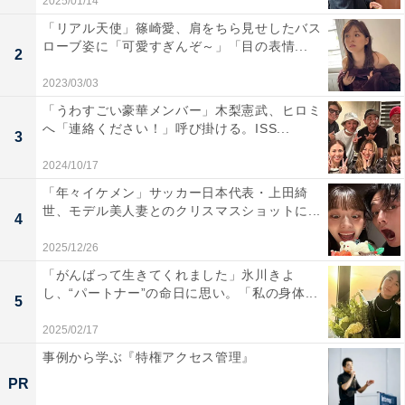
2025/01/14
「リアル天使」篠崎愛、肩をちら見せしたバス
ローブ姿に「可愛すぎんぞ～」「目の表情...
2
2023/03/03
「うわすごい豪華メンバー」木梨憲武、ヒロミ
へ「連絡ください！」呼び掛ける。ISS...
3
2024/10/17
「年々イケメン」サッカー日本代表・上田綺
世、モデル美人妻とのクリスマスショットに...
4
2025/12/26
「がんばって生きてくれました」氷川きよ
し、“パートナー”の命日に思い。「私の身体...
5
2025/02/17
事例から学ぶ『特権アクセス管理』
PR