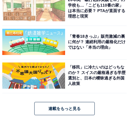
学校も…「こども110番の家」
は本当に必要？ PTAが直面する
理想と現実
「青春18きっぷ」販売激減の裏
に何が？ 連続利用の厳格化だけ
ではない「本当の理由」
「移民」に冷たいのはどっちな
のか？ スイスの厳格過ぎる学歴
選別と、日本の曖昧過ぎる外国
人政策
連載をもっと見る