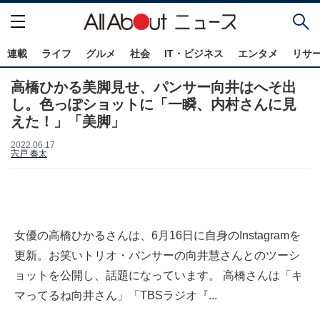
連載
ライフ
グルメ
社会
IT・ビジネス
エンタメ
リサ
高橋ひかる美脚見せ、パンサー向井はへそ出
し。色っぽショットに「一瞬、内村さんに見
えた！」「美脚」
2022.06.17
宍戸 奏太
女優の高橋ひかるさんは、6月16日に自身のInstagramを
更新。お笑いトリオ・パンサーの向井慧さんとのツーシ
ョットを公開し、話題になっています。 高橋さんは「キ
マってるね向井さん」「TBSラジオ『...