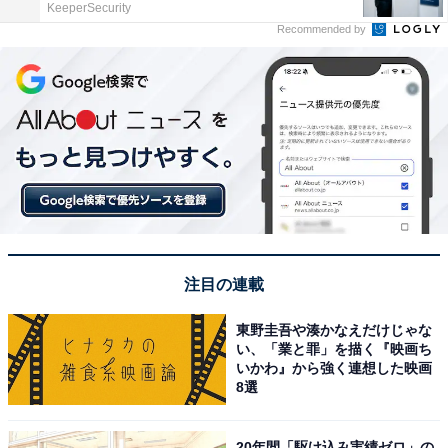
KeeperSecurity
Recommended by
注目の連載
東野圭吾や湊かなえだけじゃな
い、「業と罪」を描く『映画ち
いかわ』から強く連想した映画
8選
20年間「駆け込み実績ゼロ」の