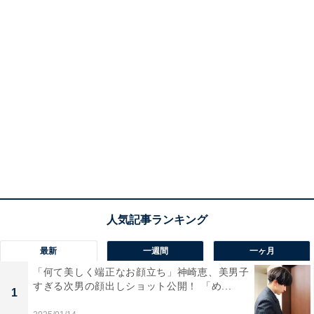
最新
一週間
一ヶ月
「何て美しく端正なお顔立ち」神崎恵、美男子
すぎる次男の顔出しショット公開！ 「め...
1