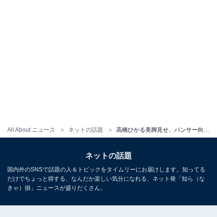
All About ニュース
ネットの話題
高橋ひかる美脚見せ、パンサー向井はへそ出し。色っぽショットに「一瞬、内村さんに見えた！」「美脚」
ネットの話題
国内外のSNSで話題の人＆トピックをタイムリーにお届けします。知ってる
だけでちょっと得する、なんだか楽しい気分になれる、ネット発「知ら（な
きゃ）損」ニュースが盛りだくさん。