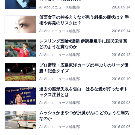
All About ニュース編集部
2016.09.14
仮面女子の神谷えりなが患う斜視の症状は？ 手
術や再発のリスクは？
All About ニュース編集部
2016.09.14
レスリング五輪4連覇 伊調馨選手に国民栄誉賞
どのような賞なのか
All About ニュース編集部
2016.09.13
プロ野球・広島東洋カープ25年ぶりのリーグ優
勝！記念クイズ
All About ニュース編集部
2016.09.10
過去の整形失敗を告白 はるな愛が打ったボト
ックス注射とは
All About ニュース編集部
2016.09.08
ムッシュかまやつが肝臓がんに どのような病気
なのか
All About ニュース編集部
2016.09.06