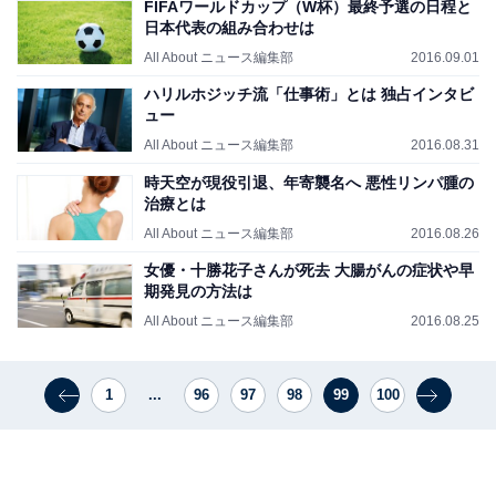
FIFAワールドカップ（W杯）最終予選の日程と
日本代表の組み合わせは
All About ニュース編集部
2016.09.01
ハリルホジッチ流「仕事術」とは 独占インタビ
ュー
All About ニュース編集部
2016.08.31
時天空が現役引退、年寄襲名へ 悪性リンパ腫の
治療とは
All About ニュース編集部
2016.08.26
女優・十勝花子さんが死去 大腸がんの症状や早
期発見の方法は
All About ニュース編集部
2016.08.25
1
...
96
97
98
99
100