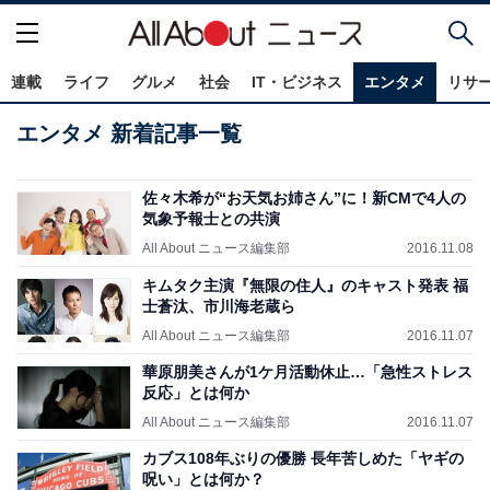
連載
ライフ
グルメ
社会
IT・ビジネス
エンタメ
リサ
エンタメ 新着記事一覧
佐々木希が“お天気お姉さん”に！新CMで4人の
気象予報士との共演
All About ニュース編集部
2016.11.08
キムタク主演『無限の住人』のキャスト発表 福
士蒼汰、市川海老蔵ら
All About ニュース編集部
2016.11.07
華原朋美さんが1ケ月活動休止…「急性ストレス
反応」とは何か
All About ニュース編集部
2016.11.07
カブス108年ぶりの優勝 長年苦しめた「ヤギの
呪い」とは何か？