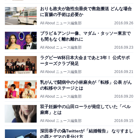
おりも政夫が急性虫垂炎で救急搬送 どんな場合
に盲腸の手術は必要か
All About ニュース編集部
2016.09.26
ブラピ＆アンジー像、マダム・タッソー東京で
も間もなく離れ離れに
All About ニュース編集部
2016.09.23
ラグビーW杯日本大会まであと3年！ 公式サポ
ーターズクラブ発足
All About ニュース編集部
2016.09.21
乳がんで闘病中の小林麻央が「転移」公表 がん
の転移やステージとは
All About ニュース編集部
2016.09.20
双子妊娠中の山田ローラが発症していた「ベル
麻痺」とは
All About ニュース編集部
2016.09.15
深田恭子の偽Twitterが「結婚報告」 なりすまし
の罪とデマの見分け方