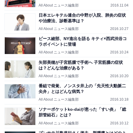
All About ニュース編集部
2016.11.04
日本エレキテル連合の中野が入院、肺炎の症状
や治療法、診断基準は？
All About ニュース編集部
2016.10.27
ピース綾部、NY進出を語る キティ×西武渋谷コ
ラボイベントに登場
All About ニュース編集部
2016.10.24
矢部美穂が子宮筋腫で手術へ 子宮筋腫の症状
は？どんな治療がある？
All About ニュース編集部
2016.10.20
番組で発覚、ノンスタ井上の「先天性大動脈二
尖弁」とはどんな病気？
All About ニュース編集部
2016.10.18
ソナーポケットko-daiが患った「すい炎」「総
胆管結石」とは？
All About ニュース編集部
2016.10.12
ブンサテ川島道行さん逝去、脳腫瘍とはどのよ