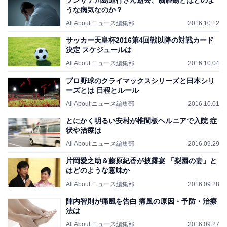
うな病気なのか？
All About ニュース編集部
2016.10.12
サッカー天皇杯2016第4回戦以降の対戦カード
決定 スケジュールは
All About ニュース編集部
2016.10.04
プロ野球のクライマックスシリーズと日本シリ
ーズとは 日程とルール
All About ニュース編集部
2016.10.01
とにかく明るい安村が椎間板ヘルニアで入院 症
状や治療は
All About ニュース編集部
2016.09.29
片岡愛之助＆藤原紀香が披露宴 「梨園の妻」と
はどのような意味か
All About ニュース編集部
2016.09.28
陣内智則が痛風を告白 痛風の原因・予防・治療
法は
All About ニュース編集部
2016.09.27