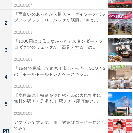
2026/08/07
「面白いのあったから購入〜」ダイソーのポッ
プアップランドリーバッグが話題。“さま...
2
2026/08/03
「1000円には見えなかった」スタンダードプ
ロダクツのリュックが「高見えする」の...
3
2026/08/03
「15分で完成してめちゃ楽しかった」3COINS
の「モールドールトレカケースキッ...
4
2026/08/05
【鹿児島県】桜島を望む駅ビルの大観覧車に、
無料の駅ナカ足湯も！ 駅ナカ・駅直結ス...
5
2026/08/08
アマゾンで大人気！血圧対策はコーヒーに足し
てみて
PR