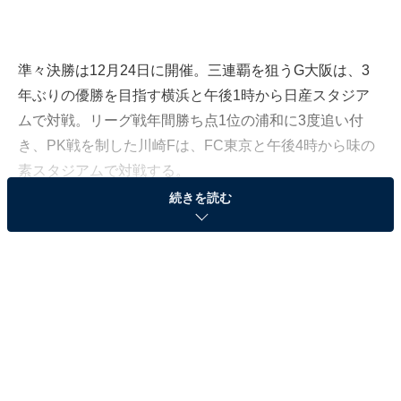
準々決勝は12月24日に開催。三連覇を狙うG大阪は、3
年ぶりの優勝を目指す横浜と午後1時から日産スタジア
ムで対戦。リーグ戦年間勝ち点1位の浦和に3度追い付
き、PK戦を制した川崎Fは、FC東京と午後4時から味の
素スタジアムで対戦する。
続きを読む
準々決勝、準決勝、決勝のスケジュールと会場
スケジュールは以下の通り。
■準々決勝 12月24日（土）
横浜M―G大阪（午後1時・日産スタジアム）