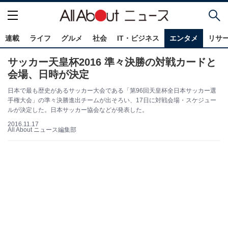
連載
ライフ
グルメ
社会
IT・ビジネス
エンタメ
リサ
サッカー天皇杯2016 準々決勝の対戦カードと
会場、日時が決定
日本で最も歴史があるサッカー大会である「第96回天皇杯全日本サッカー選
手権大会」の準々決勝進出チームが出そろい、17日に対戦会場・スケジュー
ルが決定した。日本サッカー協会などが発表した。
2016.11.17
All About ニュース編集部