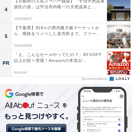
【京都府の人気スーパー銭湯】「宇治天然温泉
源氏の湯」は宇治市内唯一の天然温泉と...
4
2026/08/07
【千葉県】918㎡の県内最大級マーケットか
ら、廃校をリノベした直売所まで。ファー...
5
2026/08/06
「え、こんなセールやってたの？」80％OFF
以上が続々登場！Amazonの本気が...
PR
Amazon
Recommended by