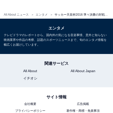
All About ニュース
エンタメ
サッカー天皇杯2016 準々決勝の対戦カードと会場、日時が決定
エンタメ
テレビドラマのレポートから、国内外の気になる音楽事情、意外と知らない
映画業界や作品の考察、話題のスポーツニュースまで、旬のエンタメ情報を
幅広くお届けしています。
関連サービス
All About
All About Japan
イチオシ
サイト情報
会社概要
広告掲載
プライバシーポリシー
著作権・商標・免責事項