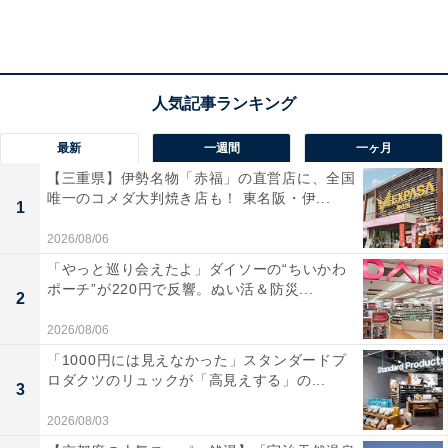
【関連リンク】
サッカー天皇杯2016第4回戦以降の対戦カード決定 スケ
ジュールは
最新
一週間
一ヶ月
【三重県】伊勢名物「赤福」の直営店に、全国
FIFAワールドカップ（W杯）最終予選の日程と日本代表
唯一のコメダ大判焼き店も！ 東名阪・伊...
1
の組み合わせは
2026/08/06
ハリルホジッチ流「仕事術」とは 独占インタビュー
「やっと巡り会えたよ」ダイソーの“ちいかわ
ポーチ”が220円で反響。ぬい活＆防災...
2
2026/08/06
「1000円には見えなかった」スタンダードプ
ロダクツのリュックが「高見えする」の...
3
2026/08/03