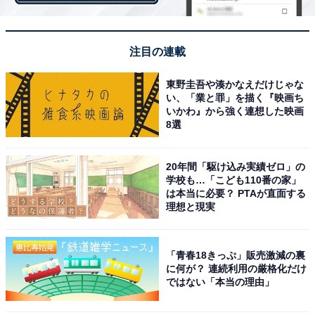
注目の連載
東野圭吾や湊かなえだけじゃな
い、「業と罪」を描く『映画ち
いかわ』から強く連想した映画
8選
20年間「駆け込み実績ゼロ」の
学校も…「こども110番の家」
は本当に必要？ PTAが直面する
理想と現実
「青春18きっぷ」販売激減の裏
に何が？ 連続利用の厳格化だけ
ではない「本当の理由」