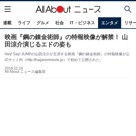
連載
ライフ
グルメ
社会
IT・ビジネス
エンタメ
リサ
映画『鋼の錬金術師』の特報映像が解禁！ 山
田涼介演じるエドの姿も
Hey! Say! JUMPの山田涼介が主演する映画『鋼の錬金術師』の特報映像が公
式サイト内（http://hagarenmovie.jp）で初めて公開された。
2016.11.16
All About ニュース編集部