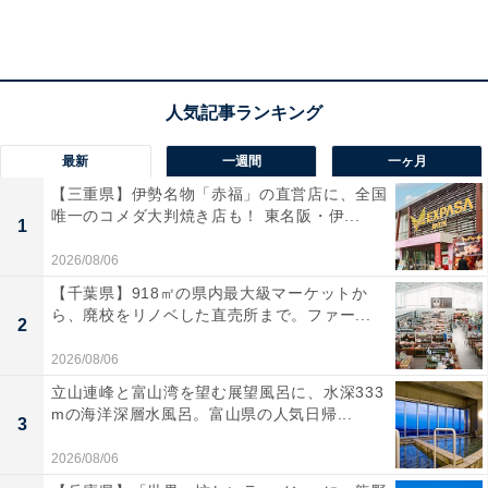
STORY
幼き日に最愛の母親を亡くした兄・エドワードと弟・ア
ルフォンスの波乱に満ちた冒険と成長のストーリー。幼
い二人は母親を生き返らせるために“錬金術”の最大の禁
忌(タブー)“人体錬成”を行い、失敗する。その代償として
最新
一週間
一ヶ月
エドワードは体の一部を、アルフォンスは体全てを失
【三重県】伊勢名物「赤福」の直営店に、全国
い、魂を鎧に定着させた体になってしまう。やがてエド
唯一のコメダ大判焼き店も！ 東名阪・伊...
1
ワードは国家錬金術師となり“鋼”の二つ名を授かる。失
2026/08/06
ったすべてを取り戻すため、兄弟の絶大な力を秘める“賢
者の石”を探す壮大な冒険の旅が今、始まる――
【千葉県】918㎡の県内最大級マーケットか
ら、廃校をリノベした直売所まで。ファー...
(C)2017 荒川弘/SQUARE ENIX (C)2017映画「鋼の錬金
2
術師」製作委員会
2026/08/06
立山連峰と富山湾を望む展望風呂に、水深333
mの海洋深層水風呂。富山県の人気日帰...
3
2026/08/06