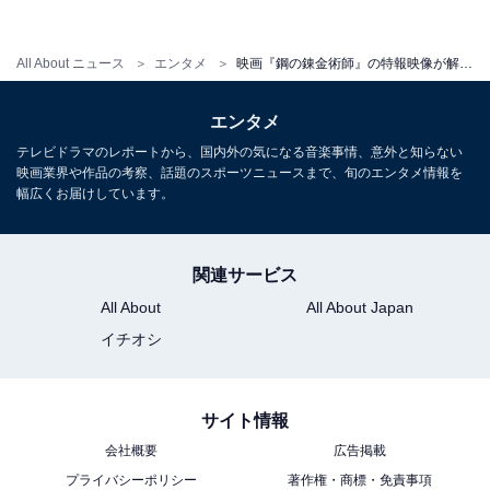
All About ニュース
エンタメ
映画『鋼の錬金術師』の特報映像が解禁！ 山田涼介演じるエドの姿も
エンタメ
テレビドラマのレポートから、国内外の気になる音楽事情、意外と知らない
映画業界や作品の考察、話題のスポーツニュースまで、旬のエンタメ情報を
幅広くお届けしています。
関連サービス
All About
All About Japan
イチオシ
サイト情報
会社概要
広告掲載
プライバシーポリシー
著作権・商標・免責事項