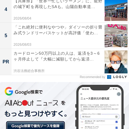
【兵庫県】「世界一忙しいラーメン」に、龍野
の城下町を再現したSAも。山陽自動車道...
4
2026/08/04
「これ絶対に便利なやつや」ダイソーの折り畳
み式ランドリーバスケットが高評価「使わ...
5
2026/08/03
カードローン50万円以上の人は、返済を3～6
ヶ月停止して『大幅に減額してから返済...
PR
渋谷法務総合事務所
Recommended by