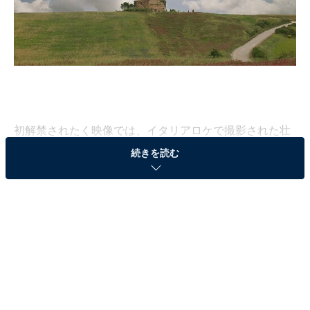
初解禁されたく映像では、イタリアロケで撮影された壮
大な美しい風景や、山田涼介が演じる主人公エドワー
続きを読む
ド・エルリックや、弟アルフォンス・エルリックの姿が
観られる。また、錬金術によって生み出された何かがエ
ドに襲い掛かる映像も収められており、兄弟の波乱に満
ちた旅の始まりを予感させる。
『鋼の錬金術師』は、2001年に月刊「少年ガンガン」で
連載がスタート、2010年に連載を終了した漫画家・荒川