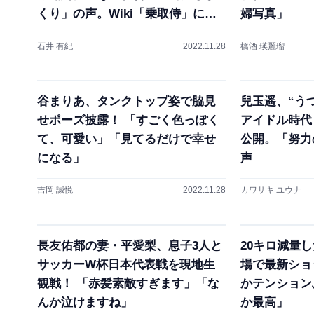
くり」の声。Wiki「乗取侍」に書
婦写真」
き換えも
石井 有紀
2022.11.28
橋酒 瑛麗瑠
谷まりあ、タンクトップ姿で脇見
兒玉遥、“う
せポーズ披露！ 「すごく色っぽく
アイドル時代
て、可愛い」「見てるだけで幸せ
公開。「努力
になる」
声
吉岡 誠悦
2022.11.28
カワサキ ユウナ
長友佑都の妻・平愛梨、息子3人と
20キロ減量
サッカーW杯日本代表戦を現地生
場で最新ショ
観戦！ 「赤髪素敵すぎます」「な
かテンション
んか泣けますね」
か最高」