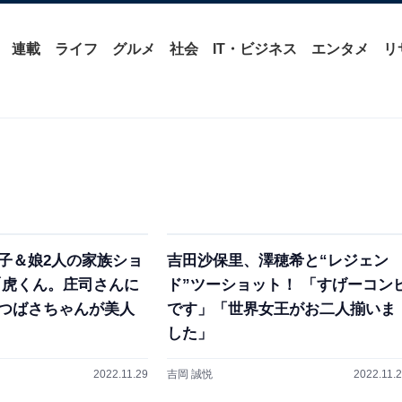
連載
ライフ
グルメ
社会
IT・ビジネス
エンタメ
リ
子＆娘2人の家族ショ
吉田沙保里、澤穂希と“レジェン
「虎くん。庄司さんに
ド”ツーショット！ 「すげーコン
つばさちゃんが美人
です」「世界女王がお二人揃いま
した」
2022.11.29
吉岡 誠悦
2022.11.