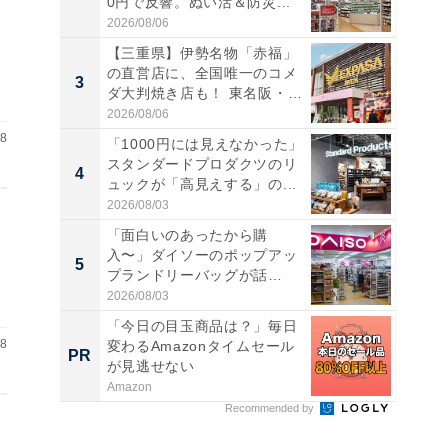
0円で反響。ぬい活＆防災...
2026/08/06
【三重県】伊勢名物「赤福」
の直営店に、全国唯一のコメ
3
3
ダ大判焼き店も！ 東名阪・
伊...
2026/08/06
28
「1000円には見えなかった」
スタンダードプロダクツのリ
4
4
ュックが「高見えする」の...
2026/08/03
「面白いのあったから購
入〜」ダイソーのポップアッ
5
5
プランドリーバッグが話
題。“さま...
2026/08/03
「今日の目玉商品は？」毎日
28
変わるAmazonタイムセール
PR
PR
が見逃せない
Amazon
Recommended by