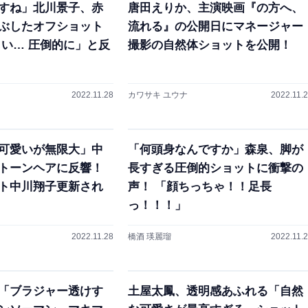
すね」北川景子、赤
唐田えりか、主演映画『の方へ、
ぶしたオフショット
流れる』の公開日にマネージャー
しい… 圧倒的に」と反
撮影の自然体ショットを公開！
2022.11.28
カワサキ ユウナ
2022.11.
可愛いが無限大」中
「何頭身なんですか」森泉、脚が
トーンヘアに反響！
長すぎる圧倒的ショットに衝撃の
ト中川翔子更新され
声！ 「顔ちっちゃ！！足長
っ！！！」
2022.11.28
橋酒 瑛麗瑠
2022.11.
「ブラジャー透けす
土屋太鳳、透明感あふれる「自然