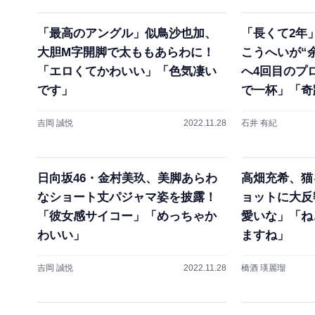
「最高のアングル」似鳥沙也加、
「長くて2年
大胆M字開脚で太ももあらわに！
こうへいが“
「エロくてかわいい」「色気凄い
へ4回目のプ
です」
で一杯」「奇
吉岡 誠悦
2022.11.28
石井 有紀
日向坂46・金村美玖、美脚あらわ
高畑充希、猫
なショート丈パジャマ姿を披露！
ョットに大反
「彼女感サイコー」「めっちゃか
愛いな」「ね
わいい」
ますね」
吉岡 誠悦
2022.11.28
橋酒 瑛麗瑠