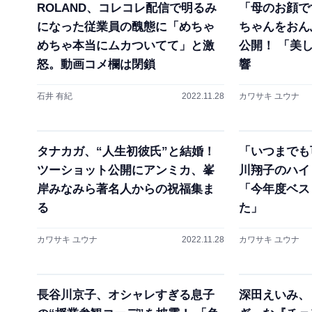
ROLAND、コレコレ配信で明るみ
「母のお顔で
になった従業員の醜態に「めちゃ
ちゃんをおん
めちゃ本当にムカついてて」と激
公開！ 「美
怒。動画コメ欄は閉鎖
響
石井 有紀
2022.11.28
カワサキ ユウナ
タナカガ、“人生初彼氏”と結婚！
「いつまでも
ツーショット公開にアンミカ、峯
川翔子のハイ
岸みなみら著名人からの祝福集ま
「今年度ベス
る
た」
カワサキ ユウナ
2022.11.28
カワサキ ユウナ
長谷川京子、オシャレすぎる息子
深田えいみ、