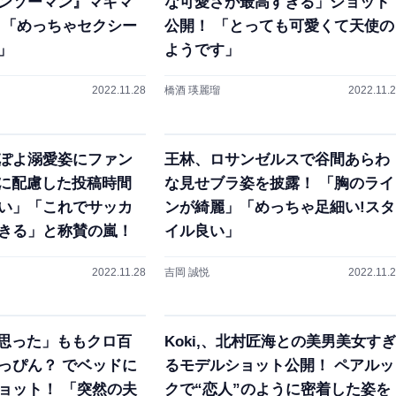
ンソーマン』マキマ
な可愛さが最高すぎる」ショット
 「めっちゃセクシー
公開！ 「とっても可愛くて天使の
」
ようです」
2022.11.28
橋酒 瑛麗瑠
2022.11.
ぽよ溺愛姿にファン
王林、ロサンゼルスで谷間あらわ
に配慮した投稿時間
な見せブラ姿を披露！ 「胸のライ
い」「これでサッカ
ンが綺麗」「めっちゃ足細い!スタ
きる」と称賛の嵐！
イル良い」
2022.11.28
吉岡 誠悦
2022.11.
て思った」ももクロ百
Koki,、北村匠海との美男美女すぎ
っぴん？ でベッドに
るモデルショット公開！ ペアルッ
ョット！ 「突然の夫
クで“恋人”のように密着した姿を