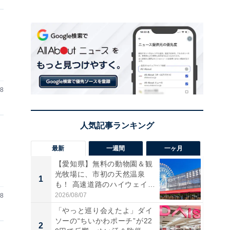
28
最新
一週間
一ヶ月
【愛知県】無料の動物園＆観
光牧場に、市初の天然温泉
1
1
も！ 高速道路のハイウェイオ
ア...
2026/08/07
28
「やっと巡り会えたよ」ダイ
ソーの“ちいかわポーチ”が22
2
2