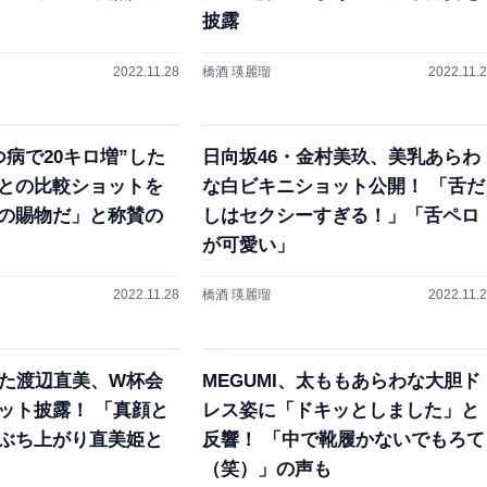
披露
2022.11.28
橋酒 瑛麗瑠
2022.11.
つ病で20キロ増”した
日向坂46・金村美玖、美乳あらわ
との比較ショットを
な白ビキニショット公開！ 「舌だ
の賜物だ」と称賛の
しはセクシーすぎる！」「舌ペロ
が可愛い」
2022.11.28
橋酒 瑛麗瑠
2022.11.
した渡辺直美、W杯会
MEGUMI、太ももあらわな大胆ド
ット披露！ 「真顔と
レス姿に「ドキッとしました」と
ぶち上がり直美姫と
反響！ 「中で靴履かないでもろて
（笑）」の声も