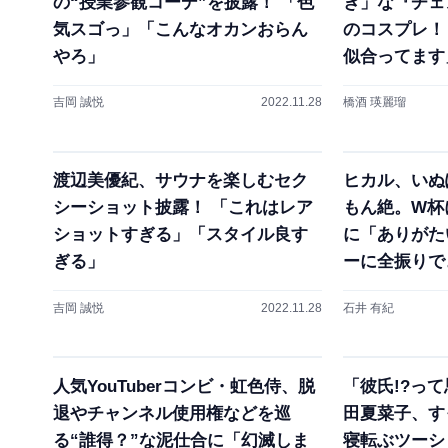
の“授業参観コーデ”を披露！ 「色
ぎ」な『チェ
気スゴっ」「こんなオカンおらん
のコスプレ！
やろ」
似合ってます
吉岡 誠悦
2022.11.28
橋酒 瑛麗瑠
渡辺美優紀、サウナを楽しむセク
ヒカル、いぬ
シーショット披露！ 「これはレア
もん絶。W杯
ショットすぎる」「スタイル良す
に「ありがた
ぎる」
ーに全振りで
吉岡 誠悦
2022.11.28
石井 有紀
人気YouTuberコンビ・虹色侍、脱
「彼氏!?っ
退やチャンネル使用権などを巡
田夏菜子、す
る“誰得？”な泥仕合に「幻滅しま
寝転ぶツーシ