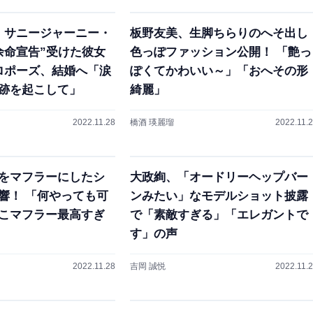
」サニージャーニー・
板野友美、生脚ちらりのへそ出し
余命宣告”受けた彼女
色っぽファッション公開！ 「艶っ
ロポーズ、結婚へ「涙
ぽくてかわいい～」「おへその形
跡を起こして」
綺麗」
2022.11.28
橋酒 瑛麗瑠
2022.11.
をマフラーにしたシ
大政絢、「オードリーヘップバー
響！ 「何やっても可
ンみたい」なモデルショット披露
こマフラー最高すぎ
で「素敵すぎる」「エレガントで
す」の声
2022.11.28
吉岡 誠悦
2022.11.