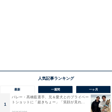
最新
一週間
一ヶ月
バレー・髙橋藍選手、兄＆愛犬とのプライベー
トショットに「超きちょー」「笑顔が見れ...
1