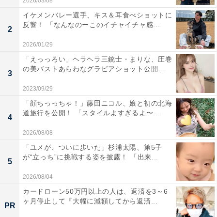
2026/03/08
イケメンバレー選手、キス＆耳食べショットに
反響！ 「なんなのーこのイチャイチャ感...
2
2026/01/29
「えっっろい」ヘラヘラ三銃士・まりな、圧巻
の美バストあらわなグラビアショット公開...
3
2023/09/29
「顔ちっっちゃ！」藤田ニコル、娘と初の北海
道旅行を公開！ 「スタイルよすぎるよ〜...
4
2026/08/08
「ユメが、ついに歩いた」杉浦太陽、第5子
が“立っち”に挑戦する姿を披露！ 「出来...
5
2026/08/04
カードローン50万円以上の人は、返済を3～6
ヶ月停止して『大幅に減額してから返済...
PR