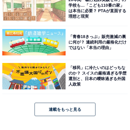
学校も…「こども110番の家」
は本当に必要？ PTAが直面する
理想と現実
「青春18きっぷ」販売激減の裏
に何が？ 連続利用の厳格化だけ
ではない「本当の理由」
「移民」に冷たいのはどっちな
のか？ スイスの厳格過ぎる学歴
選別と、日本の曖昧過ぎる外国
人政策
連載をもっと見る