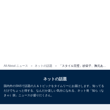
All About ニュース
ネットの話題
「スタイル完璧」紗栄子、胸元あらわなセクシーショット披露！ 「素晴らしい身体」「韓国女優さんみたい」
ネットの話題
国内外のSNSで話題の人＆トピックをタイムリーにお届けします。知ってる
だけでちょっと得する、なんだか楽しい気分になれる、ネット発「知ら（な
きゃ）損」ニュースが盛りだくさん。