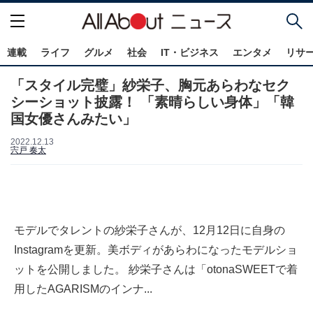
連載
ライフ
グルメ
社会
IT・ビジネス
エンタメ
リサ
「スタイル完璧」紗栄子、胸元あらわなセク
シーショット披露！ 「素晴らしい身体」「韓
国女優さんみたい」
2022.12.13
宍戸 奏太
モデルでタレントの紗栄子さんが、12月12日に自身の
Instagramを更新。美ボディがあらわになったモデルショ
ットを公開しました。 紗栄子さんは「otonaSWEETで着
用したAGARISMのインナ...