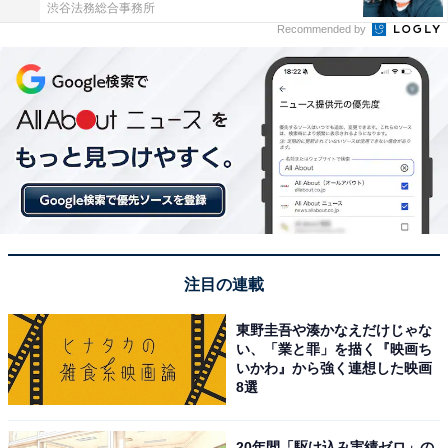
渋谷法務総合事務所
Recommended by
注目の連載
東野圭吾や湊かなえだけじゃな
い、「業と罪」を描く『映画ち
いかわ』から強く連想した映画
8選
20年間「駆け込み実績ゼロ」の