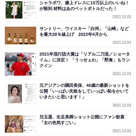
シャラポワ、膝上ドレスに10万以上のいいね！
が殺到 材料はあのペットボトルだった！
2021.12.01
サントリー、ウイスキー「白州」「山崎」など
を最大28％値上げ 2022年4月から
2021.12.01
2021年流行語大賞は「リアル二刀流／ショータ
イム」に決定！ 「うっせぇわ」「黙食」もラン
クイン
2021.12.01
元アジアンの隅田美保、46歳の最新ショットを
公開「いっぱい失敗をしていっぱい恥をかいて
いきたいと思います！」
2021.12.01
兒玉遥、生足美脚ショット公開にファン歓喜
「女の色気すごい」
2021.12.01