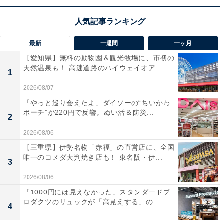
最新
一週間
一ヶ月
【愛知県】無料の動物園＆観光牧場に、市初の
天然温泉も！ 高速道路のハイウェイオア...
1
2026/08/07
「やっと巡り会えたよ」ダイソーの“ちいかわ
ポーチ”が220円で反響。ぬい活＆防災...
2
2026/08/06
【三重県】伊勢名物「赤福」の直営店に、全国
唯一のコメダ大判焼き店も！ 東名阪・伊...
3
2026/08/06
「1000円には見えなかった」スタンダードプ
ロダクツのリュックが「高見えする」の...
4