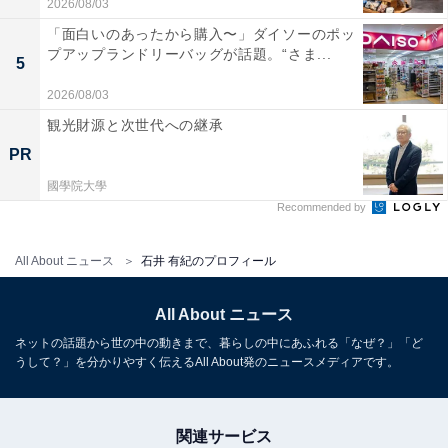
2026/08/03
「面白いのあったから購入〜」ダイソーのポッ
プアップランドリーバッグが話題。“さま...
5
2026/08/03
観光財源と次世代への継承
PR
國學院大學
Recommended by
All About ニュース
石井 有紀のプロフィール
All About ニュース
ネットの話題から世の中の動きまで、暮らしの中にあふれる「なぜ？」「ど
うして？」を分かりやすく伝えるAll About発のニュースメディアです。
関連サービス