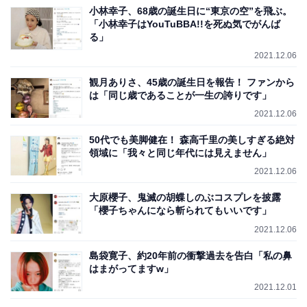
小林幸子、68歳の誕生日に“東京の空”を飛ぶ。
「小林幸子はYouTuBBA!!を死ぬ気でがんば
る」
2021.12.06
観月ありさ、45歳の誕生日を報告！ ファンから
は「同じ歳であることが一生の誇りです」
2021.12.06
50代でも美脚健在！ 森高千里の美しすぎる絶対
領域に「我々と同じ年代には見えません」
2021.12.06
大原櫻子、鬼滅の胡蝶しのぶコスプレを披露
「櫻子ちゃんになら斬られてもいいです」
2021.12.06
島袋寛子、約20年前の衝撃過去を告白「私の鼻
はまがってますw」
2021.12.01