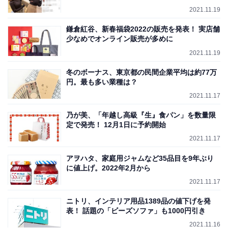
2021.11.19
鎌倉紅谷、新春福袋2022の販売を発表！ 実店舗
少なめでオンライン販売が多めに
2021.11.19
冬のボーナス、東京都の民間企業平均は約77万
円。最も多い業種は？
2021.11.17
乃が美、「年越し高級『生』食パン」を数量限
定で発売！ 12月1日に予約開始
2021.11.17
アヲハタ、家庭用ジャムなど35品目を9年ぶり
に値上げ。2022年2月から
2021.11.17
ニトリ、インテリア用品1389品の値下げを発
表！ 話題の「ビーズソファ」も1000円引き
2021.11.16