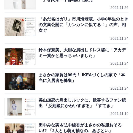
2021.11.26
「あだ名はガリ」市川海老蔵、小学6年生のとき
の文集公開に「カンカンに似てる！」の声、相
次ぐ
2021.11.24
鈴木保奈美、大胆な肩出しドレス姿に「アカデ
ミー賞かと思っちゃいました」
2021.11.24
まさかの家賃は99円！ IKEAづくしの家で「本
当に入居者を募集」
2021.11.24
美山加恋の肩出しルックに、歓喜するファン続
出 「反則級にかわいすぎる」「すてき」
2021.11.19
田中みな実＆弘中綾香がまさかの私服おそろ
い!? 「2人とも萌え袖なの、あざとい」