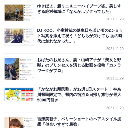
ゆきぽよ、超ミニ＆ニーハイブーツ姿。美しす
ぎる絶対領域に「なんか…ゾクってした」
2021.11.29
DJ KOO、小室哲哉の誕生日を若い頃の2ショッ
ト写真を添えて祝う「どちらが欠けても あの時
代は創れなかった。」
2021.11.29
おばたのお兄さん、妻・山崎アナが『美女と野
獣』のプリンセスを演じる動画を投稿「カメラ
ワークがプロ」
2021.11.29
「かながわ県民割」が12月1日スタート！ 神奈
川県民限定で、県内の宿泊＆日帰り旅行が最大
5000円引き
2021.11.29
吉瀬美智子、ベリーショートのヘアスタイル披
露「似合いすぎて最強」