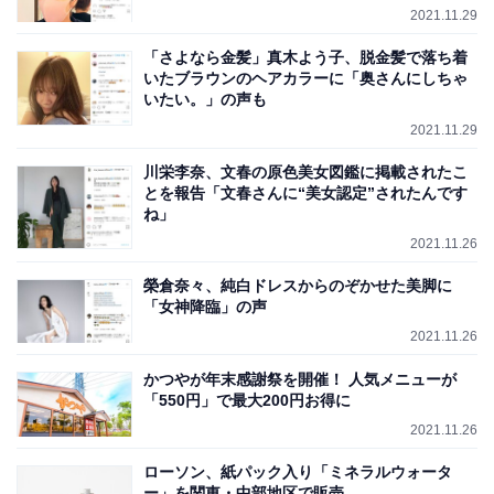
2021.11.29
「さよなら金髪」真木よう子、脱金髪で落ち着
いたブラウンのヘアカラーに「奥さんにしちゃ
いたい。」の声も
2021.11.29
川栄李奈、文春の原色美女図鑑に掲載されたこ
とを報告「文春さんに“美女認定”されたんです
ね」
2021.11.26
榮倉奈々、純白ドレスからのぞかせた美脚に
「女神降臨」の声
2021.11.26
かつやが年末感謝祭を開催！ 人気メニューが
「550円」で最大200円お得に
2021.11.26
ローソン、紙パック入り「ミネラルウォータ
ー」を関東・中部地区で販売