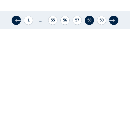
1
...
55
56
57
58
59