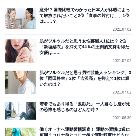
意外!? 国際比較でわかった日本人が休暇によっ
て解放されたいこと2位「食事の片付け」、1位
は……？
2021.07.02
肌がツルツルだと思う女性芸能人1位は？ 2位
「新垣結衣」を抑えて44％の圧倒的支持を得た
女優は……
2021.07.02
肌がツルツルだと思う男性芸能人ランキング、3
位「岡田将生」2位「吉沢亮」を抑えて1位に輝
いたのは？
2021.07.02
若者でもあり得る「孤独死」 一人暮らし層が死
の恐怖を感じるのはどんな時？
2021.06.30
働くオトナへ運動習慣調査！ 運動の習慣は週に
何回？コロナ前とコロナ後で運動頻度はどうな