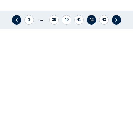
1
...
39
40
41
42
43