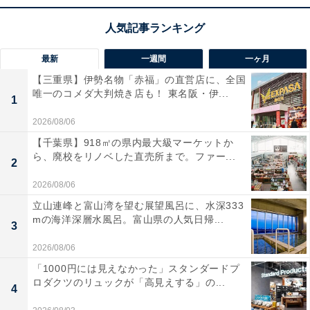
最新
一週間
一ヶ月
【三重県】伊勢名物「赤福」の直営店に、全国
唯一のコメダ大判焼き店も！ 東名阪・伊...
1
2026/08/06
【千葉県】918㎡の県内最大級マーケットか
ら、廃校をリノベした直売所まで。ファー...
2
2026/08/06
立山連峰と富山湾を望む展望風呂に、水深333
mの海洋深層水風呂。富山県の人気日帰...
3
2026/08/06
「1000円には見えなかった」スタンダードプ
ロダクツのリュックが「高見えする」の...
4