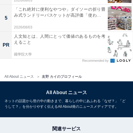
2026/08/03
「これ絶対に便利なやつや」ダイソーの折り畳
み式ランドリーバスケットが高評価「使わ...
5
2026/08/03
人文知とは、人間にとって価値のあるものを考
えること
PR
國學院大學
Recommended by
All About ニュース
友野 カイのプロフィール
All About ニュース
ネットの話題から世の中の動きまで、暮らしの中にあふれる「なぜ？」「ど
うして？」を分かりやすく伝えるAll About発のニュースメディアです。
関連サービス