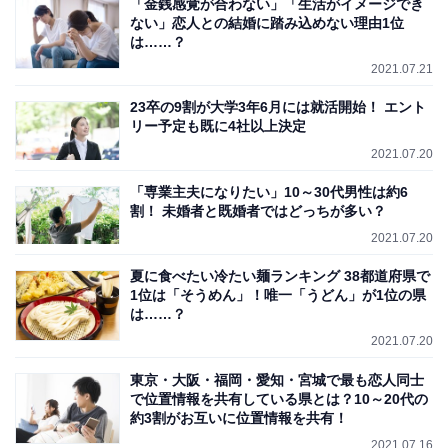
「金銭感覚が合わない」「生活がイメージでき
ない」恋人との結婚に踏み込めない理由1位
は……？
2021.07.21
23卒の9割が大学3年6月には就活開始！ エント
リー予定も既に4社以上決定
2021.07.20
「専業主夫になりたい」10～30代男性は約6
割！ 未婚者と既婚者ではどっちが多い？
2021.07.20
夏に食べたい冷たい麺ランキング 38都道府県で
1位は「そうめん」！唯一「うどん」が1位の県
は……？
2021.07.20
東京・大阪・福岡・愛知・宮城で最も恋人同士
で位置情報を共有している県とは？10～20代の
約3割がお互いに位置情報を共有！
2021.07.16