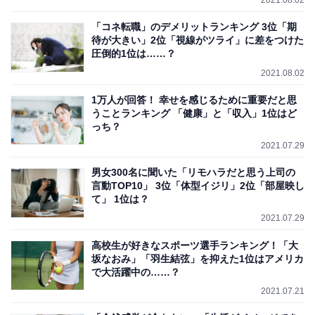
2021.08.02
「コネ転職」のデメリットランキング 3位「期
待が大きい」2位「視線がツライ」に差をつけた
圧倒的1位は……？
2021.08.02
1万人が回答！ 幸せを感じるために重要だと思
うことランキング 「健康」と「収入」1位はど
っち？
2021.07.29
男女300名に聞いた「リモハラだと思う上司の
言動TOP10」 3位「体型イジリ」2位「部屋映し
て」 1位は？
2021.07.29
高校生が好きなスポーツ選手ランキング！「大
坂なおみ」「羽生結弦」を抑えた1位はアメリカ
で大活躍中の……？
2021.07.21