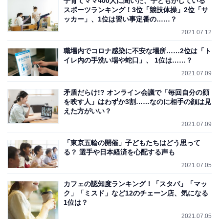
子育てママ400人に聞いた、子どもがしている
スポーツランキング！3位「競技体操」2位「サ
ッカー」、1位は習い事定番の……？
2021.07.12
職場内でコロナ感染に不安な場所……2位は「ト
イレ内の手洗い場や蛇口」、 1位は……？
2021.07.09
矛盾だらけ!? オンライン会議で「毎回自分の顔
を映す人」はわずか3割……なのに相手の顔は見
えた方がいい？
2021.07.09
「東京五輪の開催」子どもたちはどう思って
る？ 選手や日本経済を心配する声も
2021.07.05
カフェの認知度ランキング！「スタバ」「マッ
ク」「ミスド」など12のチェーン店、気になる
1位は？
2021.07.05