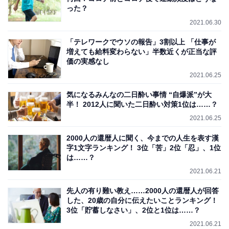
った？
2021.06.30
「テレワークでウソの報告」3割以上 「仕事が
増えても給料変わらない」半数近くが正当な評
価の実感なし
2021.06.25
気になるみんなの二日酔い事情 “自爆派”が大
半！ 2012人に聞いた二日酔い対策1位は……？
2021.06.25
2000人の還暦人に聞く、今までの人生を表す漢
字1文字ランキング！ 3位「苦」2位「忍」、1位
は……？
2021.06.21
先人の有り難い教え……2000人の還暦人が回答
した、20歳の自分に伝えたいことランキング！
3位「貯蓄しなさい」、2位と1位は……？
2021.06.21