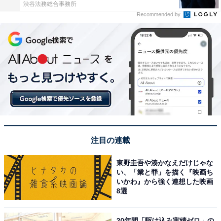
渋谷法務総合事務所
Recommended by
注目の連載
東野圭吾や湊かなえだけじゃな
い、「業と罪」を描く『映画ち
いかわ』から強く連想した映画
8選
20年間「駆け込み実績ゼロ」の