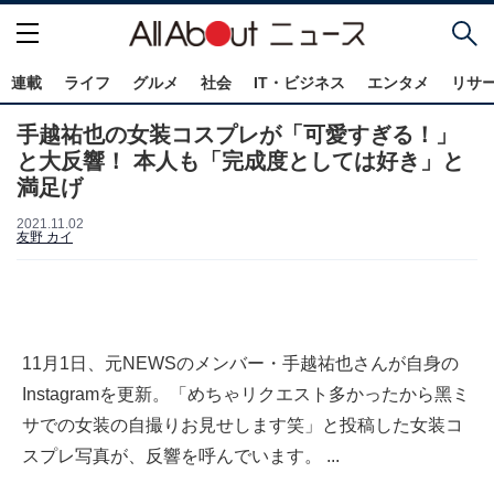
連載
ライフ
グルメ
社会
IT・ビジネス
エンタメ
リサ
手越祐也の女装コスプレが「可愛すぎる！」
と大反響！ 本人も「完成度としては好き」と
満足げ
2021.11.02
友野 カイ
11月1日、元NEWSのメンバー・手越祐也さんが自身の
Instagramを更新。「めちゃリクエスト多かったから黑ミ
サでの女装の自撮りお見せします笑」と投稿した女装コ
スプレ写真が、反響を呼んでいます。 ...