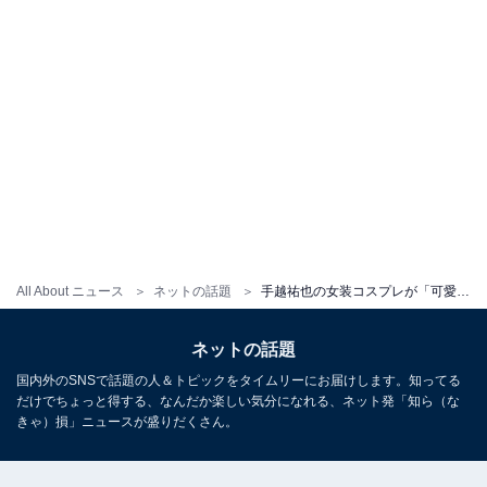
All About ニュース
ネットの話題
手越祐也の女装コスプレが「可愛すぎる！」と大反響！ 本人も「完成度としては好き」と満足げ
ネットの話題
国内外のSNSで話題の人＆トピックをタイムリーにお届けします。知ってる
だけでちょっと得する、なんだか楽しい気分になれる、ネット発「知ら（な
きゃ）損」ニュースが盛りだくさん。