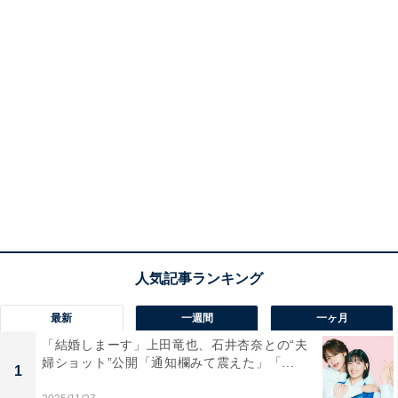
最新
一週間
一ヶ月
「結婚しまーす」上田竜也、石井杏奈との“夫
婦ショット”公開「通知欄みて震えた」「...
1