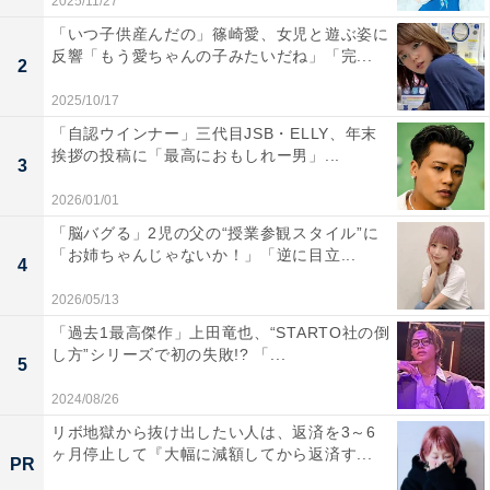
2025/11/27
「いつ子供産んだの」篠崎愛、女児と遊ぶ姿に
反響「もう愛ちゃんの子みたいだね」「完...
2
2025/10/17
「自認ウインナー」三代目JSB・ELLY、年末
挨拶の投稿に「最高におもしれー男」...
3
2026/01/01
「脳バグる」2児の父の“授業参観スタイル”に
「お姉ちゃんじゃないか！」「逆に目立...
4
2026/05/13
「過去1最高傑作」上田竜也、“STARTO社の倒
し方”シリーズで初の失敗!? 「...
5
2024/08/26
リボ地獄から抜け出したい人は、返済を3～6
ヶ月停止して『大幅に減額してから返済す...
PR