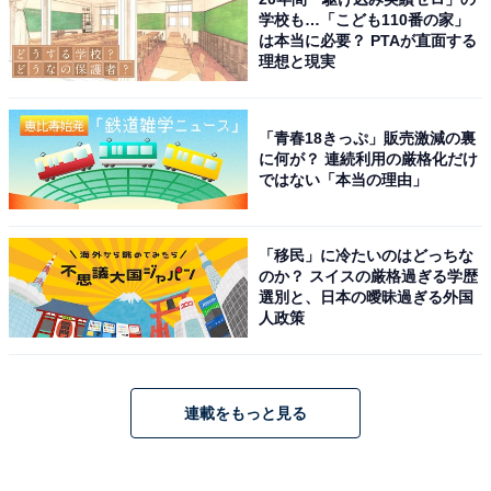
学校も…「こども110番の家」
は本当に必要？ PTAが直面する
理想と現実
「青春18きっぷ」販売激減の裏
に何が？ 連続利用の厳格化だけ
ではない「本当の理由」
「移民」に冷たいのはどっちな
のか？ スイスの厳格過ぎる学歴
選別と、日本の曖昧過ぎる外国
人政策
連載をもっと見る