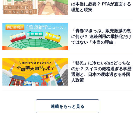
は本当に必要？ PTAが直面する
理想と現実
「青春18きっぷ」販売激減の裏
に何が？ 連続利用の厳格化だけ
ではない「本当の理由」
「移民」に冷たいのはどっちな
のか？ スイスの厳格過ぎる学歴
選別と、日本の曖昧過ぎる外国
人政策
連載をもっと見る