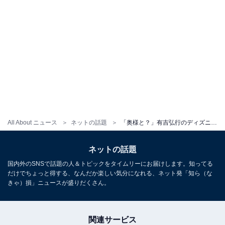
All About ニュース
ネットの話題
「奥様と？」有吉弘行のディズニー満喫写真にファンから憶測の声
ネットの話題
国内外のSNSで話題の人＆トピックをタイムリーにお届けします。知ってる
だけでちょっと得する、なんだか楽しい気分になれる、ネット発「知ら（な
きゃ）損」ニュースが盛りだくさん。
関連サービス