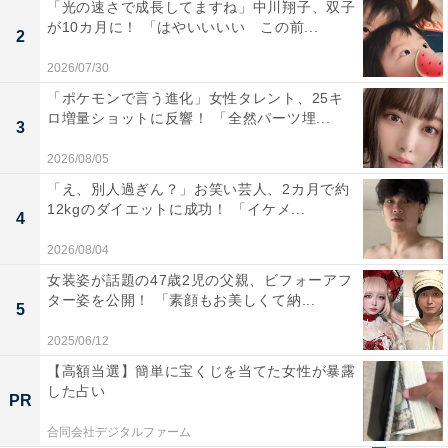
「光の速さで成長してますね」中川翔子、双子
が10カ月に！ 「はやいいいい この前...
2
2026/07/30
「ポケモンで言う進化」女性タレント、25キ
ロ増量ショットに反響！ 「全然パーツ埋...
3
2026/08/05
「え、別人過ぎん？」お笑い芸人、2カ月で約
12kgのダイエットに成功！ 「イケメ...
4
2026/08/04
女装姿が話題の47歳2児の父親、ビフォーアフ
ター姿を公開！ 「素顔もお美しくて納...
5
2025/06/12
【高額当選】簡単に宝くじを当てた女性が暴露
した占い
PR
合同会社デジタルファーム