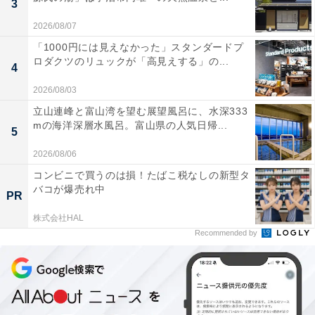
3
2026/08/07
「1000円には見えなかった」スタンダードプ
ロダクツのリュックが「高見えする」の...
4
2026/08/03
立山連峰と富山湾を望む展望風呂に、水深333
mの海洋深層水風呂。富山県の人気日帰...
5
2026/08/06
コンビニで買うのは損！たばこ税なしの新型タ
バコが爆売れ中
PR
株式会社HAL
Recommended by