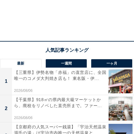
最新
一週間
一ヶ月
【三重県】伊勢名物「赤福」の直営店に、全国
唯一のコメダ大判焼き店も！ 東名阪・伊...
1
2026/08/06
【千葉県】918㎡の県内最大級マーケットか
ら、廃校をリノベした直売所まで。ファー...
2
2026/08/06
【京都府の人気スーパー銭湯】「宇治天然温泉
源氏の湯」は宇治市内唯一の天然温泉と...