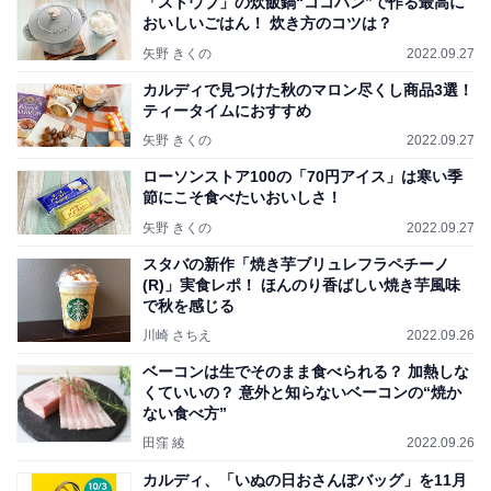
「ストウブ」の炊飯鍋“ココハン”で作る最高に
おいしいごはん！ 炊き方のコツは？
矢野 きくの
2022.09.27
カルディで見つけた秋のマロン尽くし商品3選！
ティータイムにおすすめ
矢野 きくの
2022.09.27
ローソンストア100の「70円アイス」は寒い季
節にこそ食べたいおいしさ！
矢野 きくの
2022.09.27
スタバの新作「焼き芋ブリュレフラペチーノ
(R)」実食レポ！ ほんのり香ばしい焼き芋風味
で秋を感じる
川崎 さちえ
2022.09.26
ベーコンは生でそのまま食べられる？ 加熱しな
くていいの？ 意外と知らないベーコンの“焼か
ない食べ方”
田窪 綾
2022.09.26
カルディ、「いぬの日おさんぽバッグ」を11月