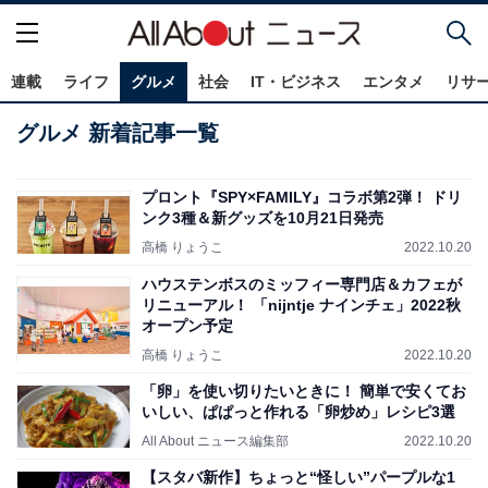
連載
ライフ
グルメ
社会
IT・ビジネス
エンタメ
リサ
グルメ 新着記事一覧
プロント『SPY×FAMILY』コラボ第2弾！ ドリ
ンク3種＆新グッズを10月21日発売
高橋 りょうこ
2022.10.20
ハウステンボスのミッフィー専門店＆カフェが
リニューアル！ 「nijntje ナインチェ」2022秋
オープン予定
高橋 りょうこ
2022.10.20
「卵」を使い切りたいときに！ 簡単で安くてお
いしい、ぱぱっと作れる「卵炒め」レシピ3選
All About ニュース編集部
2022.10.20
【スタバ新作】ちょっと“怪しい”パープルな1