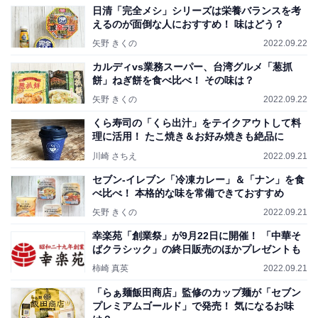
日清「完全メシ」シリーズは栄養バランスを考
えるのが面倒な人におすすめ！ 味はどう？
矢野 きくの
2022.09.22
カルディvs業務スーパー、台湾グルメ「葱抓
餅」ねぎ餅を食べ比べ！ その味は？
矢野 きくの
2022.09.22
くら寿司の「くら出汁」をテイクアウトして料
理に活用！ たこ焼き＆お好み焼きも絶品に
川崎 さちえ
2022.09.21
セブン-イレブン「冷凍カレー」＆「ナン」を食
べ比べ！ 本格的な味を常備できておすすめ
矢野 きくの
2022.09.21
幸楽苑「創業祭」が9月22日に開催！ 「中華そ
ばクラシック」の終日販売のほかプレゼントも
柿崎 真英
2022.09.21
「らぁ麺飯田商店」監修のカップ麺が「セブン
プレミアムゴールド」で発売！ 気になるお味