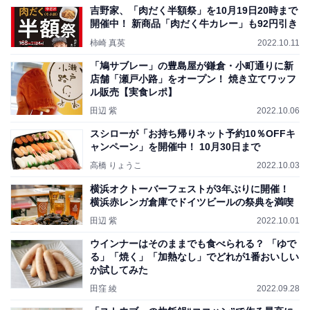
吉野家、「肉だく半額祭」を10月19日20時まで
開催中！ 新商品「肉だく牛カレー」も92円引き
柿崎 真英
2022.10.11
「鳩サブレー」の豊島屋が鎌倉・小町通りに新
店舗「瀬戸小路」をオープン！ 焼き立てワッフ
ル販売【実食レポ】
田辺 紫
2022.10.06
スシローが「お持ち帰りネット予約10％OFFキ
ャンペーン」を開催中！ 10月30日まで
高橋 りょうこ
2022.10.03
横浜オクトーバーフェストが3年ぶりに開催！
横浜赤レンガ倉庫でドイツビールの祭典を満喫
田辺 紫
2022.10.01
ウインナーはそのままでも食べられる？ 「ゆで
る」「焼く」「加熱なし」でどれが1番おいしい
か試してみた
田窪 綾
2022.09.28