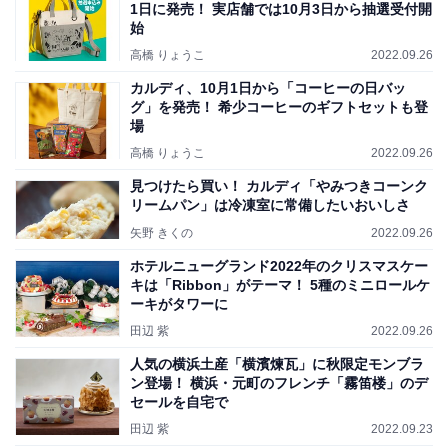
1日に発売！ 実店舗では10月3日から抽選受付開
始
高橋 りょうこ
2022.09.26
カルディ、10月1日から「コーヒーの日バッ
グ」を発売！ 希少コーヒーのギフトセットも登
場
高橋 りょうこ
2022.09.26
見つけたら買い！ カルディ「やみつきコーンク
リームパン」は冷凍室に常備したいおいしさ
矢野 きくの
2022.09.26
ホテルニューグランド2022年のクリスマスケー
キは「Ribbon」がテーマ！ 5種のミニロールケ
ーキがタワーに
田辺 紫
2022.09.26
人気の横浜土産「横濱煉瓦」に秋限定モンブラ
ン登場！ 横浜・元町のフレンチ「霧笛楼」のデ
セールを自宅で
田辺 紫
2022.09.23