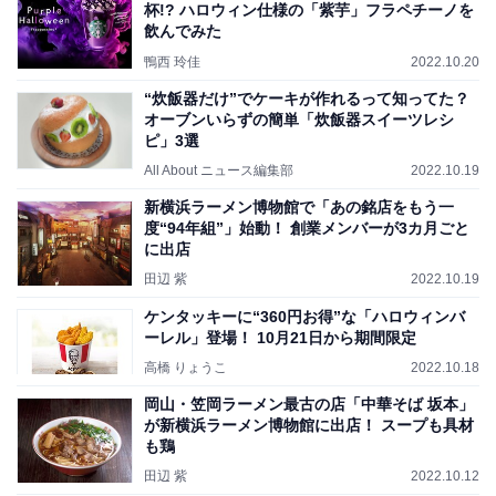
杯!? ハロウィン仕様の「紫芋」フラペチーノを
飲んでみた
鴨西 玲佳
2022.10.20
“炊飯器だけ”でケーキが作れるって知ってた？
オーブンいらずの簡単「炊飯器スイーツレシ
ピ」3選
All About ニュース編集部
2022.10.19
新横浜ラーメン博物館で「あの銘店をもう一
度“94年組”」始動！ 創業メンバーが3カ月ごと
に出店
田辺 紫
2022.10.19
ケンタッキーに“360円お得”な「ハロウィンバ
ーレル」登場！ 10月21日から期間限定
高橋 りょうこ
2022.10.18
岡山・笠岡ラーメン最古の店「中華そば 坂本」
が新横浜ラーメン博物館に出店！ スープも具材
も鶏
田辺 紫
2022.10.12