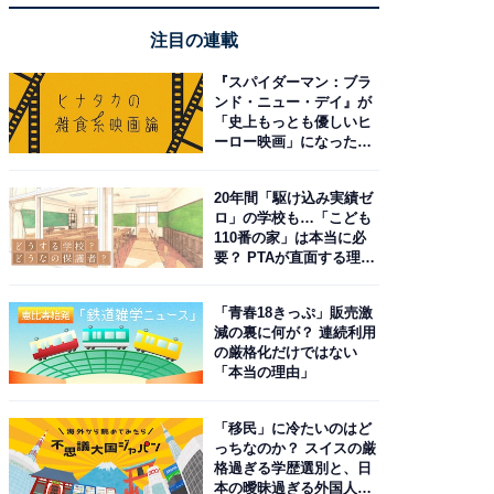
注目の連載
『スパイダーマン：ブラ
ンド・ニュー・デイ』が
「史上もっとも優しいヒ
ーロー映画」になった理
由。予習したい作品は？
20年間「駆け込み実績ゼ
ロ」の学校も…「こども
110番の家」は本当に必
要？ PTAが直面する理想
と現実
「青春18きっぷ」販売激
減の裏に何が？ 連続利用
の厳格化だけではない
「本当の理由」
「移民」に冷たいのはど
っちなのか？ スイスの厳
格過ぎる学歴選別と、日
本の曖昧過ぎる外国人政