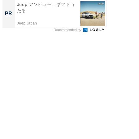
Jeep アソビュー！ギフト当
いつも
たる
除。ロ
PR
PR
すごい
Jeep Japan
Dreame
Recommended by