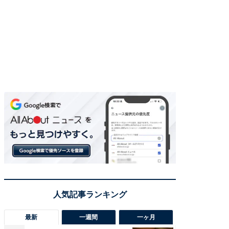
最新
一週間
一ヶ月