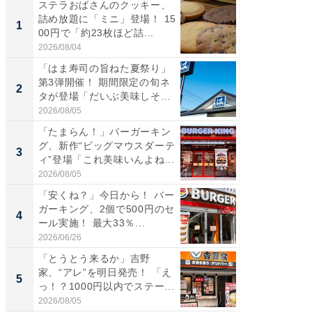
ステラおばさんのクッキー、
ステラ
詰め放題に「ミニ」登場！ 15
詰め放題
1
1
00円で「約23枚ほど詰...
00円で「
2026/08/04
2026/08/0
「はま寿司の旨ねた夏祭り」
「えぐ
第3弾開催！ 期間限定の旬ネ
う！」
2
2
タが登場「だいぶ美味しそ
神」と
う...
が神」「.
2026/08/05
2026/08/0
「たまらん！」バーガーキン
「美味
グ、新作“ビッグマウスダーテ
間限定“
3
3
ィ”登場「これ美味いんよね...
ステーキ
2026/08/05
2026/07/3
「安くね？」今日から！ バー
「たま
ガーキング、2個で500円のセ
グ、新作
4
4
ール実施！ 最大33％...
ィ”登場
2026/06/26
2026/08/0
「とうとう来るか」吉野
「はま
家、“アレ”を明日発売！ 「え
第3弾開
5
5
っ！？1000円以内でステー...
タが登
う...
2026/08/05
2026/08/0