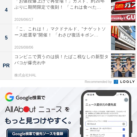
「お値段爆上げで再登場！」ガスト、約20年
ぶりに期間限定で復刻！ 「これは食べた...
4
2026/06/17
「こ、これは！」マクドナルド、“ナゲットソ
ース総選挙”開催！ 「わさび復活キボン...
5
2026/08/06
コンビニで買うのは損！たばこ税なしの新型タ
バコが爆売れ中
PR
株式会社HAL
具材がゴロゴロ入っており、豆腐のもっちりした食感との相性もいい
Recommended by
筆者は普段あまり豆腐を食べないのですが、この豆腐バ
ーは蓮根、枝豆、人参、しいたけが入っており、和風の
味付けなので総菜感覚でおいしく食べられました。片手
で食べられるタイパ（タイムパフォーマンス）の良さ
は、食事としてはもちろん、小腹が空いたときの間食に
もぴったりです。