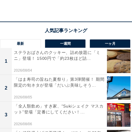
最新
一週間
一ヶ月
2023年3月13日に発売した「たんぱく質10gの豆腐バー 蓮根と枝豆」168円
ステラおばさんのクッキー、詰め放題に「ミ
（税別、以下同）
ニ」登場！ 1500円で「約23枚ほど詰...
1
同社の定番商品である豆腐バーは、1本で10グラムの植
2026/08/04
物性タンパク質を摂取できる豆腐の加工食品です。一般
「はま寿司の旨ねた夏祭り」第3弾開催！ 期間
的な絹ごし豆腐と比較すると、2.7倍もタンパク質を含ん
限定の旬ネタが登場「だいぶ美味しそう...
2
でおり、バータイプなので会社や自宅で手軽に食べられ
2026/08/05
るのが魅力となっています。
「全人類飲め」すき家、“Sukiシェイク マスカ
ット”登場「定番にしてください！...
3
2026/08/06