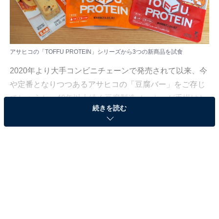
アサヒコの「TOFFU PROTEIN」シリーズから3つの新商品を試食
2020年より大手コンビニチェーンで発売されて以来、今
や定番となりつつあるアサヒコの「豆腐バー」をご存じ
でしょうか。40年以上続く豆腐製造メーカーが手掛けた
続きを読む
商品で、トレーニングやダイエットに最適と言われ、人
気が高まりました。
豆腐はタンパク質が豊富な食材で、運動をしない人にと
っても重要な栄養素です。なぜなら、髪や肌を作るのも
タンパク質だから。とはいえ、バランスの取れた食生活
を意識しないと必要な量を摂取することはできません。