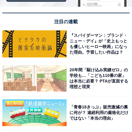
注目の連載
『スパイダーマン：ブランド・
ニュー・デイ』が「史上もっと
も優しいヒーロー映画」になっ
た理由。予習したい作品は？
20年間「駆け込み実績ゼロ」の
学校も…「こども110番の家」
は本当に必要？ PTAが直面する
理想と現実
「青春18きっぷ」販売激減の裏
甘辛い味付けが食欲をそそる「大豆のお肉 生姜焼
に何が？ 連続利用の厳格化だけ
ではない「本当の理由」
き」