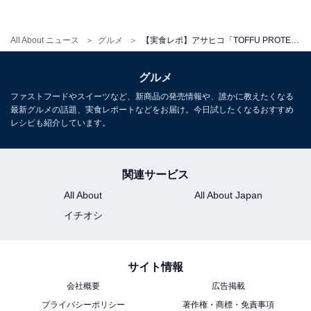
と砂糖の甘辛いタレで絡めて焼いたおかずで、カロリー
はたった121キロカロリー。さらに、コレステロールゼ
All About ニュース
グルメ
【実食レポ】アサヒコ「TOFFU PROTEIN」シリーズに新商品！ おいしく手軽にプロテインが摂れておすすめ
ロと、良いことづくめのおかずなんです。
グルメ
ファストフードやスイーツなど、新商品の発売情報や、誰かに教えたくなる
最新グルメの話題、実食レポートなどをお届け。今日試したくなるおすすめ
レシピも紹介しています。
関連サービス
All About
All About Japan
イチオシ
サイト情報
会社概要
広告掲載
プライバシーポリシー
著作権・商標・免責事項
ごはんの上に載せれば生姜焼き丼が完成