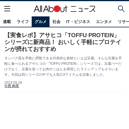
連載
ライフ
グルメ
社会
IT・ビジネス
エンタメ
リサ
【実食レポ】アサヒコ「TOFFU PROTEIN」
シリーズに新商品！ おいしく手軽にプロテイ
ンが摂れておすすめ
タンパク質を手軽に摂取できる代表的な食材といえば豆腐。そんな豆腐を手
軽に食べられるアサヒコの「TOFFU PROTEIN」シリーズでは、豆腐バーだ
けでなく、豆腐を使ってお肉やごはんを再現したラインアップもそろいま
す。今回は同シリーズの中でも人気の3アイテムを試食しました。
2023.05.26
今西 絢美