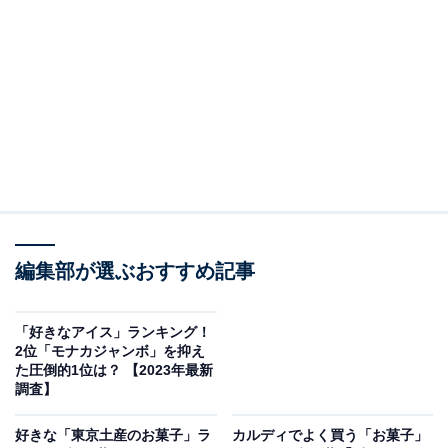
2位：明治（424票）
2位のお菓子メーカーは、1916年創業の明治でした。
「果汁グミ」「カール」などの人気商品がありますが、
明治といえばなんといっても、チョコレート！ 90年以
上にわたって愛される「明治ミルクチョコレート」、定
番の「アーモンドチョコレート」「マカダミアチョコレ
ート」などを筆頭に、ロングセラー商品を多数抱えてい
編集部が選ぶおすすめ記事
ます。
さらに、たびたび“推し”で論争が起きる「きのこの山」
「好きなアイス」ランキング！
2位「モナカジャンボ」を抑え
「たけのこの里」などの定番商品に加え、近年は高級路
た圧倒的1位は？ 【2023年最新
線、「美容と健康に良い」とうたうチョコレート菓子の
調査】
製品ラインアップも増えています。カカオ農家やコミュ
好きな「東京土産のお菓子」ラ
カルディでよく買う「お菓子」
ニティの生活を支援する活動も行い、日本随一のお菓子