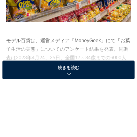
モデル百貨は、運営メディア「MoneyGeek」にて「お菓
子生活の実態」についてのアンケート結果を発表。同調
査は2023年4月24、25日、全国17～84歳までの6000人
を対象にした事前調査から、食料品を買う際に必ずお菓
続きを読む
子を買うと回答した“お菓子好き”1000人をピックアップ
して実施されました。
今回は、「好きなお菓子メーカー」についてのランキン
グ結果を紹介します。
＞15位までの全ランキング結果を見る