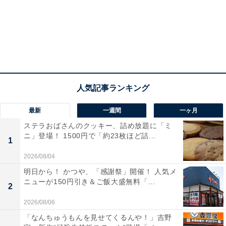
明治を抑えて1位に輝いたのは、1949年創業のカルビー
でした。1964年には“やめられない、とまらない”でおな
じみの「かっぱえびせん」を発売して、子どもから大人
まで幅広いファンを獲得し大ヒット！ 以降、スナック菓
子を中心にヒット商品を生み出してきた、日本を代表す
るお菓子メーカーです。
最新
一週間
一ヶ月
「ポテトチップス」「じゃがりこ」「じゃがビー」……
ステラおばさんのクッキー、詰め放題に「ミ
普段お菓子を食べない人でも、目にしたことがあるので
ニ」登場！ 1500円で「約23枚ほど詰...
はないでしょうか。お酒のおつまみとしての人気も高
1
く、幅広い世代からの票を集めました。
2026/08/04
明日から！ かつや、「感謝祭」開催！ 人気メ
ニューが150円引き＆ご飯大盛無料「...
2
＞次のページ：15位までの全ランキング結果を見る
2026/08/06
「なんちゅうもんを見せてくるんや！」吉野