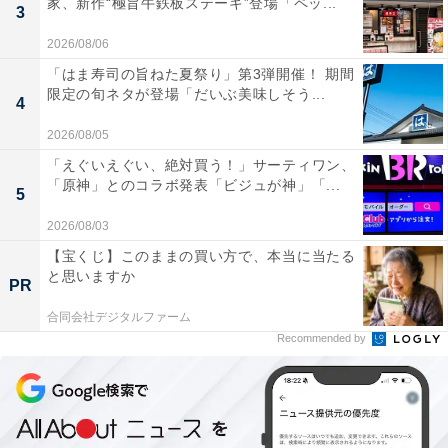
家、新作“極旨牛鉄板ステーキ”登場「ペッ...
3
※回答者のコメントは原文ママです
2026/08/06
「はま寿司の旨ねた夏祭り」第3弾開催！ 期間
限定の旬ネタが登場「だいぶ美味しそう...
4
2026/08/05
「えぐいえぐい、絶対買う！」サーティワン、
「原神」とのコラボ発表「ビジュが神」「...
5
2026/08/03
【宝くじ】このままの買い方で、本当に当たる
と思いますか
PR
合同会社デジタルファーム
Recommended by
こちらもおすすめ