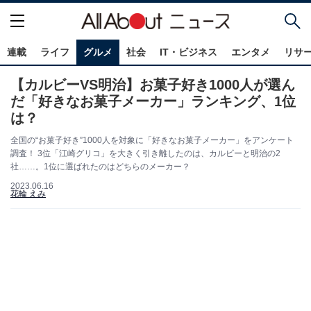
連載
ライフ
グルメ
社会
IT・ビジネス
エンタメ
リサ
【カルビーVS明治】お菓子好き1000人が選ん
だ「好きなお菓子メーカー」ランキング、1位
は？
全国の“お菓子好き”1000人を対象に「好きなお菓子メーカー」をアンケート
調査！ 3位「江崎グリコ」を大きく引き離したのは、カルビーと明治の2
社……。1位に選ばれたのはどちらのメーカー？
2023.06.16
花輪 えみ