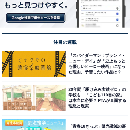
2位は、じゃがりこ！ つい買ってしまう「推し
菓子」ランキング、気になる1位は？
注目の連載
『スパイダーマン：ブランド・
ニュー・デイ』が「史上もっと
1
2
も優しいヒーロー映画」になっ
た理由。予習したい作品は？
20年間「駆け込み実績ゼロ」の
学校も…「こども110番の家」
は本当に必要？ PTAが直面する
理想と現実
「青春18きっぷ」販売激減の裏