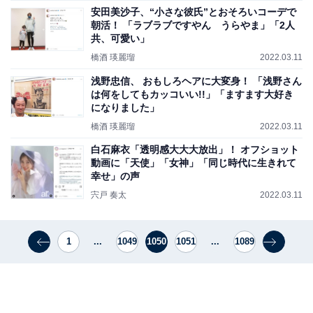
安田美沙子、“小さな彼氏”とおそろいコーデで
朝活！ 「ラブラブですやん うらやま」「2人
共、可愛い」
橋酒 瑛麗瑠
2022.03.11
浅野忠信、 おもしろヘアに大変身！ 「浅野さん
は何をしてもカッコいい!!」「ますます大好き
になりました」
橋酒 瑛麗瑠
2022.03.11
白石麻衣「透明感大大大放出」！ オフショット
動画に「天使」「女神」「同じ時代に生きれて
幸せ」の声
宍戸 奏太
2022.03.11
1
...
1049
1050
1051
...
1089