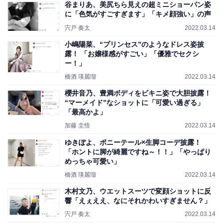
谷まりあ、美尻ちら見えの超ミニショーパン姿
に「色気がすごすぎます」「キメ顔強い」の声
宍戸 奏太
2022.03.14
小嶋陽菜、“プリンセス”のようなドレス姿披
露！ 「お嬢様感がすごい」「優雅でセクシ
ー！」
橋酒 瑛麗瑠
2022.03.14
櫻井音乃、豊満ボディをビキニ姿で大胆披露！
“マーメイド”なショットに「可愛い過ぎる」
「最高かよ」
加藤 圭悟
2022.03.14
ゆきぽよ、ポニーテール×生脚コーデ披露！
「ホントに脚が綺麗ですね～！！」「やっぱり
めっちゃ可愛い」
橋酒 瑛麗瑠
2022.03.14
木村文乃、ウエットスーツで変顔ショットに反
響「えぇええ、なにそれかわいすぎません？」
宍戸 奏太
2022.03.14