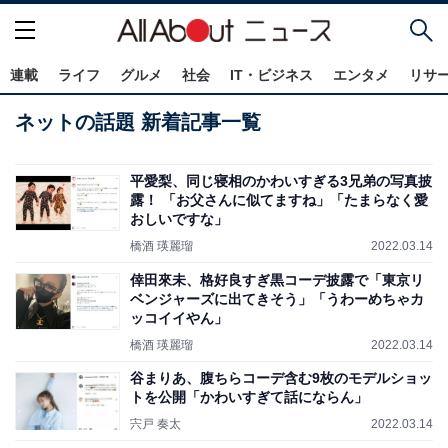
連載
ライフ
グルメ
社会
IT・ビジネス
エンタメ
リサ
ネットの話題 新着記事一覧
平愛梨、同じ寝相のかわいすぎる3兄弟の写真披
露！ 「お父さんに似てますね」「たまらなく愛
おしいですな」
橋酒 瑛麗瑠
2022.03.14
倖田來未、格好良すぎ黒コーデ披露で「東京リ
ベンジャーズに出てきそう」「うわーめちゃカ
ッコイイやん」
橋酒 瑛麗瑠
2022.03.14
谷まりあ、腹ちらコーデ含む9枚のモデルショッ
トを公開「かわいすぎて話にならん」
宍戸 奏太
2022.03.14