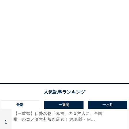
最新
一週間
一ヶ月
【三重県】伊勢名物「赤福」の直営店に、全国
唯一のコメダ大判焼き店も！ 東名阪・伊...
1