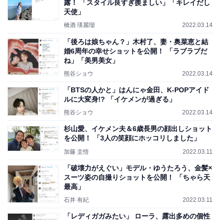
露！ 「スタイル良すぎ羨ましい」「キレイだし
天使」
橋酒 瑛麗瑠
2022.03.14
「後ろは娘ちゃん？」木村了、妻・奥菜恵と結
婚6周年の幸せショットを公開！ 「ラブラブだ
ね」「美男美女」
熊谷ショウ
2022.03.14
「BTSの人かと」はんにゃ金田、K-POPアイド
ルに大変身!? 「イケメンが過ぎる」
熊谷ショウ
2022.03.14
杉山愛、イケメン夫＆6歳長男の顔出しショット
を公開！ 「3人の笑顔にホッコリしました」
加藤 圭悟
2022.03.11
「破壊力がえぐい」モデル・ゆうたろう、金髪×
スーツ姿の自撮りショットを公開！ 「ちゃら天
最高」
石井 有紀
2022.03.11
「レディガガみたい」 ローラ、露出多めの個性