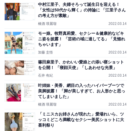
中村江里子、夫婦そろって誕生日を迎える！
「女性は50代から輝く」の持論に 「江里子さん
の考え方が素敵」
橋酒 瑛麗瑠
2022.03.14
モー娘。牧野真莉愛、セクシー＆健康的なビキ
ニ姿を披露！ 「芸術の域に達してる」「見惚れ
ちゃいます」
加藤 圭悟
2022.03.14
篠田麻里子、かわいい愛娘との添い寝ショット
を公開！ 「寝顔天使」「しあわせな光景」
石井 有紀
2022.03.14
叶姉妹・美香、網目の入ったハイパーブーツで
美脚披露！ 「脚が美しすぎて、お人形かと思っ
てしまいました」
橋酒 瑛麗瑠
2022.03.14
「ミニスカお姉さんが現れた」愛場れいら、ツ
ッコミどころ満載なセクシー美尻ショットに大
喜利祭り