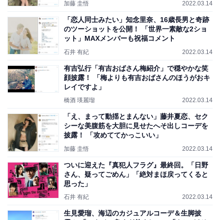
加藤 圭悟
2022.03.14
「恋人同士みたい」知念里奈、16歳長男と奇跡
のツーショットを公開！ 「世界一素敵な2ショ
ット」MAXメンバーも祝福コメント
石井 有紀
2022.03.14
有吉弘行「有吉おばさん梅紹介」で穏やかな笑
顔披露！ 「梅よりも有吉おばさんのほうがおキ
レイですよ」
橋酒 瑛麗瑠
2022.03.14
「え、まって動揺とまんない」藤井夏恋、セク
シーな美腹筋を大胆に見せたへそ出しコーデを
披露！ 「攻めててかっこいい」
加藤 圭悟
2022.03.14
ついに迎えた『真犯人フラグ』最終回。「日野
さん、疑ってごめん」「絶対まほ戻ってくると
思った」
石井 有紀
2022.03.14
生見愛瑠、海辺のカジュアルコーデ＆生脚披