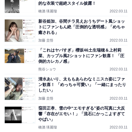
的な衣装で超絶スタイル披露！
橋酒 瑛麗瑠
2022.03.11
新谷姫加、谷間チラ見えおうちデート風ショッ
トにファンもん絶「圧倒的な透明感」「めちゃ
癒される」
加藤 圭悟
2022.03.11
「これはヤバすぎ」櫻坂46土生瑞穂＆上村莉
菜、カップル風2ショットにファン歓喜！ 「圧
倒的カレカノ感」
熊谷ショウ
2022.03.11
清水あいり、太ももあらわなミニスカ姿にファ
ン歓喜！ 「めっちゃ可愛い」「一緒にまったり
したい」
加藤 圭悟
2022.03.11
窪田正孝、雪の中“エモすぎる”姿の写真に大反
響「存在がエモい！」「流石にかっこよすぎて
やばい」
橋酒 瑛麗瑠
2022.03.11