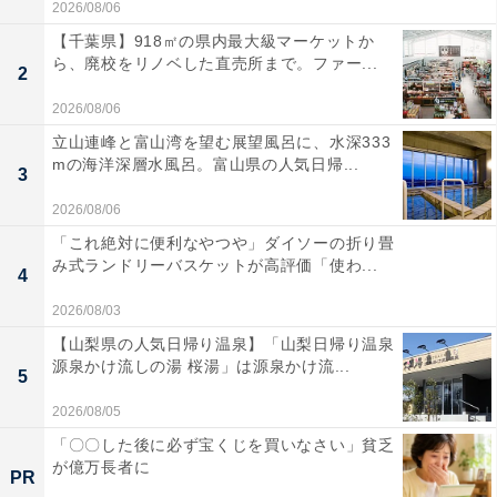
2026/08/06
【千葉県】918㎡の県内最大級マーケットか
ら、廃校をリノベした直売所まで。ファー...
2
2026/08/06
立山連峰と富山湾を望む展望風呂に、水深333
mの海洋深層水風呂。富山県の人気日帰...
3
2026/08/06
「これ絶対に便利なやつや」ダイソーの折り畳
み式ランドリーバスケットが高評価「使わ...
4
2026/08/03
【山梨県の人気日帰り温泉】「山梨日帰り温泉
源泉かけ流しの湯 桜湯」は源泉かけ流...
5
2026/08/05
「〇〇した後に必ず宝くじを買いなさい」貧乏
が億万長者に
PR