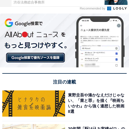
渋谷法務総合事務所
Recommended by
注目の連載
東野圭吾や湊かなえだけじゃな
い、「業と罪」を描く『映画ち
いかわ』から強く連想した映画
8選
20年間「駆け込み実績ゼロ」の