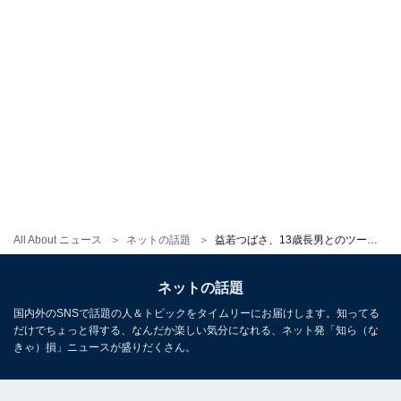
All About ニュース
ネットの話題
益若つばさ、13歳長男とのツーショット公開！ 「息子さん絶対イケメン」「口元まじつばちゃん」
ネットの話題
国内外のSNSで話題の人＆トピックをタイムリーにお届けします。知ってる
だけでちょっと得する、なんだか楽しい気分になれる、ネット発「知ら（な
きゃ）損」ニュースが盛りだくさん。