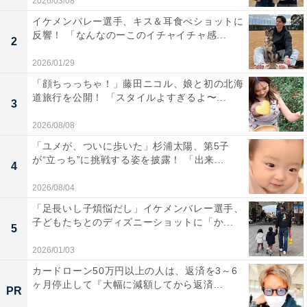
2026/03/08
イケメンバレー選手、キス＆耳食べショットに
反響！ 「なんなのーこのイチャイチャ感...
2
2026/01/29
「顔ちっっちゃ！」藤田ニコル、娘と初の北海
道旅行を公開！ 「スタイルよすぎるよ〜...
3
2026/08/08
「ユメが、ついに歩いた」杉浦太陽、第5子
が“立っち”に挑戦する姿を披露！ 「出来...
4
2026/08/04
「足長いし子煩悩だし」イケメンバレー選手、
子どもたちとのディズニーショットに「か...
5
2026/01/03
カードローン50万円以上の人は、返済を3～6
ヶ月停止して『大幅に減額してから返済...
PR