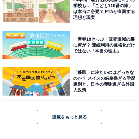
学校も…「こども110番の家」
は本当に必要？ PTAが直面する
理想と現実
「青春18きっぷ」販売激減の裏
に何が？ 連続利用の厳格化だけ
ではない「本当の理由」
「移民」に冷たいのはどっちな
のか？ スイスの厳格過ぎる学歴
選別と、日本の曖昧過ぎる外国
人政策
連載をもっと見る