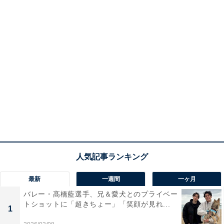
最新
一週間
一ヶ月
バレー・髙橋藍選手、兄＆愛犬とのプライベー
トショットに「超きちょー」「笑顔が見れ...
1