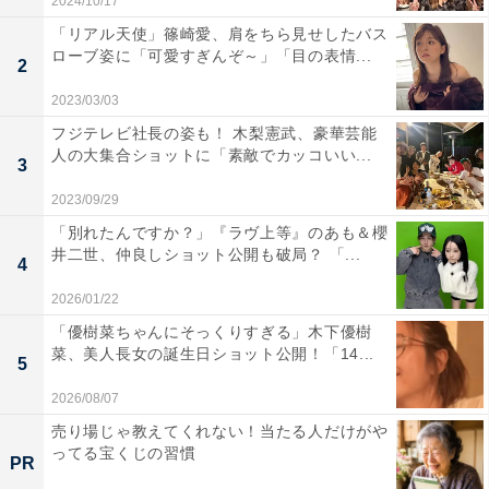
2024/10/17
「リアル天使」篠崎愛、肩をちら見せしたバス
ローブ姿に「可愛すぎんぞ～」「目の表情...
2
2023/03/03
フジテレビ社長の姿も！ 木梨憲武、豪華芸能
人の大集合ショットに「素敵でカッコいい...
3
2023/09/29
「別れたんですか？」『ラヴ上等』のあも＆櫻
井二世、仲良しショット公開も破局？ 「...
4
2026/01/22
「優樹菜ちゃんにそっくりすぎる」木下優樹
菜、美人長女の誕生日ショット公開！「14...
5
2026/08/07
売り場じゃ教えてくれない！当たる人だけがや
ってる宝くじの習慣
PR