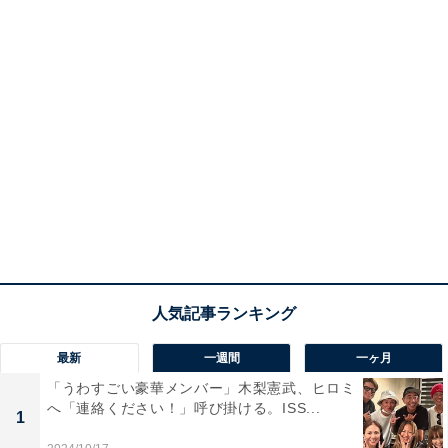
最新
一週間
一ヶ月
「うわすごい豪華メンバー」木梨憲武、ヒロミ
へ「連絡ください！」呼び掛ける。ISS...
1