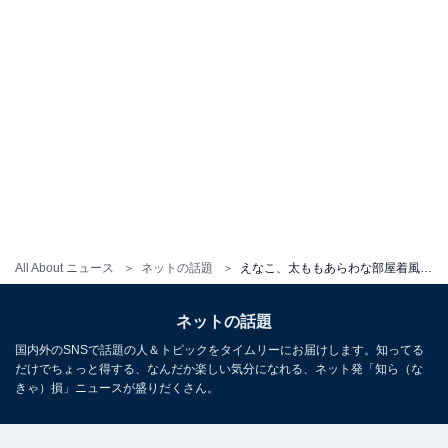
All About ニュース
ネットの話題
えなこ、太ももあらわな部屋着風姿を公開！ 「生足ええやん」「えなっ子どうぶつ可愛い」
ネットの話題
国内外のSNSで話題の人＆トピックをタイムリーにお届けします。知ってる
だけでちょっと得する、なんだか楽しい気分になれる、ネット発「知ら（な
きゃ）損」ニュースが盛りだくさん。