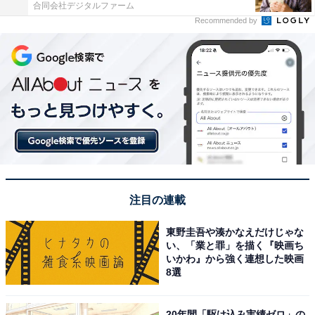
合同会社デジタルファーム
Recommended by
注目の連載
東野圭吾や湊かなえだけじゃな
い、「業と罪」を描く『映画ち
いかわ』から強く連想した映画
8選
20年間「駆け込み実績ゼロ」の