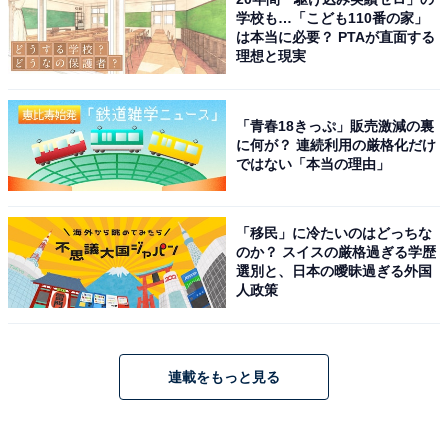
学校も…「こども110番の家」
は本当に必要？ PTAが直面する
理想と現実
「青春18きっぷ」販売激減の裏
に何が？ 連続利用の厳格化だけ
ではない「本当の理由」
「移民」に冷たいのはどっちな
のか？ スイスの厳格過ぎる学歴
選別と、日本の曖昧過ぎる外国
人政策
連載をもっと見る