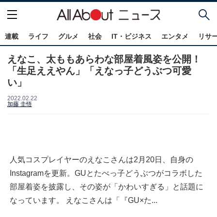
連載
ライフ
グルメ
社会
IT・ビジネス
エンタメ
リサ
えなこ、太ももあらわな部屋着風姿を公開！
「生足ええやん」「えなっ子どうぶつ可愛
い」
2022.02.22
加藤 圭悟
人気コスプレイヤーのえなこさんは2月20日、自身の
Instagramを更新。GUとたべっ子どうぶつがコラボした
部屋着姿を披露し、その姿が「かわいすぎる」と話題に
なっています。 えなこさんは「『GU×た...