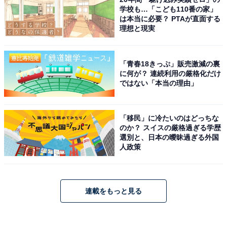
学校も…「こども110番の家」
は本当に必要？ PTAが直面する
理想と現実
「青春18きっぷ」販売激減の裏
に何が？ 連続利用の厳格化だけ
ではない「本当の理由」
「移民」に冷たいのはどっちな
のか？ スイスの厳格過ぎる学歴
選別と、日本の曖昧過ぎる外国
人政策
連載をもっと見る