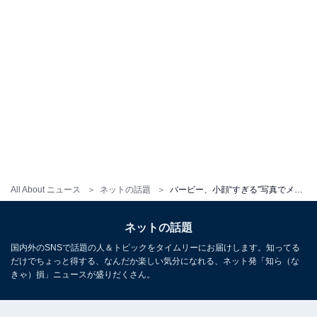
All About ニュース
ネットの話題
バービー、小顔“すぎる”写真でメディア各社に「お願い」を投稿！ 「最高です」「バビたん可愛い」
ネットの話題
国内外のSNSで話題の人＆トピックをタイムリーにお届けします。知ってる
だけでちょっと得する、なんだか楽しい気分になれる、ネット発「知ら（な
きゃ）損」ニュースが盛りだくさん。