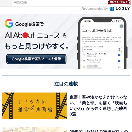
Amazon
Recommended by
注目の連載
東野圭吾や湊かなえだけじゃな
い、「業と罪」を描く『映画ち
いかわ』から強く連想した映画
8選
20年間「駆け込み実績ゼロ」の