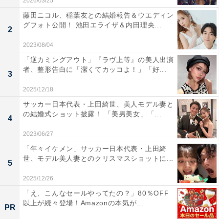
2026/03/25
藤田ニコル、稲葉友との結婚報告＆ウエディン
グフォト公開！ 池田エライザ＆内田理央...
2
2023/08/04
「逆カミングアウト」『ラヴ上等』の美人出演
者、整形告白に「潔くてカッコよ！」「好...
3
2025/12/18
サッカー日本代表・上田綺世、美人モデル妻と
の結婚式ショット披露！ 「美男美女」「...
4
2023/06/27
「年々イケメン」サッカー日本代表・上田綺
世、モデル美人妻とのクリスマスショットに...
5
2025/12/26
「え、こんなセールやってたの？」80％OFF
以上が続々登場！Amazonの本気が...
PR