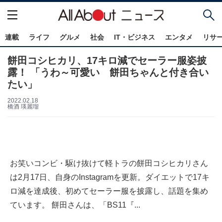
連載
ライフ
グルメ
社会
IT・ビジネス
エンタメ
リサ
餅田コシヒカリ、17キロ減でセーラー服姿披
露！ 「うわ～可愛い 餅田ちゃんと付き合い
たい」
2022.02.18
橋酒 瑛麗瑠
お笑いコンビ・駆け抜けて軽トラの餅田コシヒカリさん
は2月17日、自身のInstagramを更新。ダイエットで17キ
ロ減を達成後、初めてセーラー服を披露し、話題を集め
ています。 餅田さんは、「BS11『...