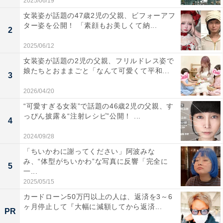
2025/06/19
女装姿が話題の47歳2児の父親、ビフォーアフ
ター姿を公開！ 「素顔もお美しくて納...
2
2025/06/12
女装姿が話題の2児の父親、フリルドレス姿で
娘たちとおままごと「なんて可愛くて平和...
3
2026/04/20
“可愛すぎる女装”で話題の46歳2児の父親、す
っぴん披露＆“注射レシピ”公開！ ...
4
2024/09/28
「ちいかわに謝ってください」阿波みな
み、“体型がちいかわ”な写真に反響「完全に
5
一...
2025/05/15
カードローン50万円以上の人は、返済を3～6
ヶ月停止して『大幅に減額してから返済...
PR