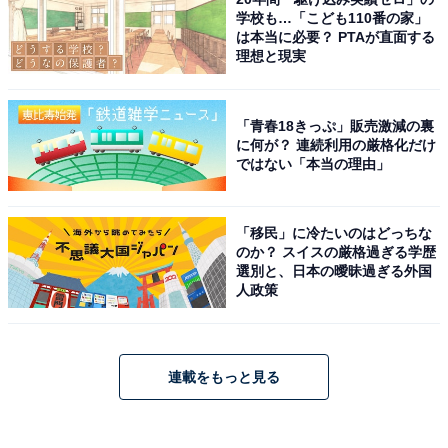
学校も…「こども110番の家」
は本当に必要？ PTAが直面する
理想と現実
「青春18きっぷ」販売激減の裏
に何が？ 連続利用の厳格化だけ
ではない「本当の理由」
「移民」に冷たいのはどっちな
のか？ スイスの厳格過ぎる学歴
選別と、日本の曖昧過ぎる外国
人政策
連載をもっと見る