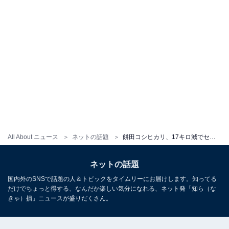
All About ニュース
ネットの話題
餅田コシヒカリ、17キロ減でセーラー服姿披露！ 「うわ～可愛い 餅田ちゃんと付き合いたい」
ネットの話題
国内外のSNSで話題の人＆トピックをタイムリーにお届けします。知ってる
だけでちょっと得する、なんだか楽しい気分になれる、ネット発「知ら（な
きゃ）損」ニュースが盛りだくさん。