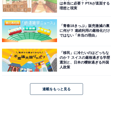
は本当に必要？ PTAが直面する
理想と現実
「青春18きっぷ」販売激減の裏
に何が？ 連続利用の厳格化だけ
ではない「本当の理由」
「移民」に冷たいのはどっちな
のか？ スイスの厳格過ぎる学歴
選別と、日本の曖昧過ぎる外国
人政策
連載をもっと見る