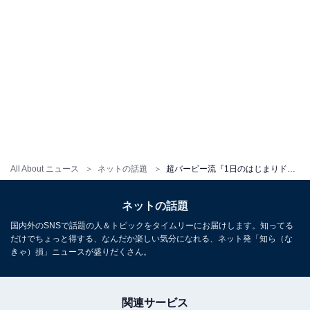
All About ニュース
ネットの話題
超バービー流『1日のはじまりドリンク』を公開。栄養満点「めちゃめちゃうまい」
ネットの話題
国内外のSNSで話題の人＆トピックをタイムリーにお届けします。知ってる
だけでちょっと得する、なんだか楽しい気分になれる、ネット発「知ら（な
きゃ）損」ニュースが盛りだくさん。
関連サービス