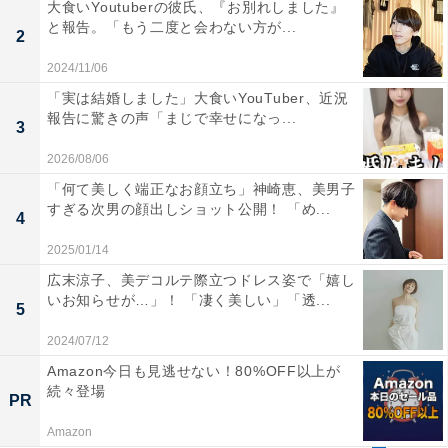
大食いYoutuberの彼氏、『お別れしました』
と報告。「もう二度と会わない方が...
2
2024/11/06
「実は結婚しました」大食いYouTuber、近況
報告に驚きの声「まじで幸せになっ...
3
2026/08/06
「何て美しく端正なお顔立ち」神崎恵、美男子
すぎる次男の顔出しショット公開！ 「め...
4
2025/01/14
広末涼子、美デコルテ際立つドレス姿で「嬉し
いお知らせが…」！ 「凄く美しい」「透...
5
2024/07/12
Amazon今日も見逃せない！80%OFF以上が
続々登場
PR
Amazon