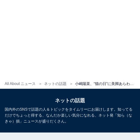
All About ニュース
ネットの話題
小嶋陽菜、“猫の日”に美脚あらわな黒猫ショット披露！ 篠田麻里子がコメント「絶対にゃんにゃんの日すると思った」
ネットの話題
国内外のSNSで話題の人＆トピックをタイムリーにお届けします。知ってる
だけでちょっと得する、なんだか楽しい気分になれる、ネット発「知ら（な
きゃ）損」ニュースが盛りだくさん。