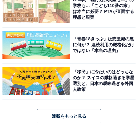
学校も…「こども110番の家」
は本当に必要？ PTAが直面する
理想と現実
「青春18きっぷ」販売激減の裏
に何が？ 連続利用の厳格化だけ
ではない「本当の理由」
「移民」に冷たいのはどっちな
のか？ スイスの厳格過ぎる学歴
選別と、日本の曖昧過ぎる外国
人政策
連載をもっと見る