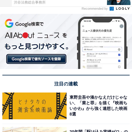
渋谷法務総合事務所
Recommended by
注目の連載
東野圭吾や湊かなえだけじゃな
い、「業と罪」を描く『映画ち
いかわ』から強く連想した映画
8選
20年間「駆け込み実績ゼロ」の