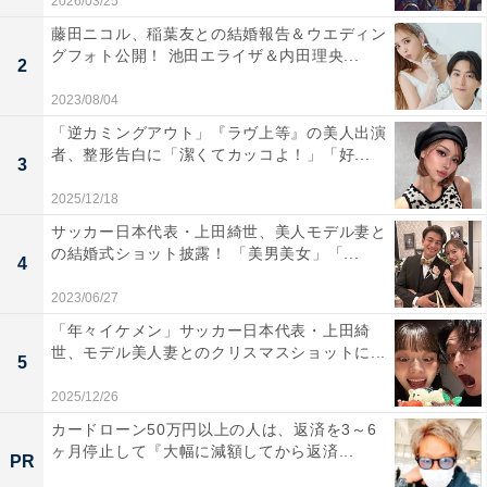
2026/03/25
藤田ニコル、稲葉友との結婚報告＆ウエディン
グフォト公開！ 池田エライザ＆内田理央...
2
2023/08/04
「逆カミングアウト」『ラヴ上等』の美人出演
者、整形告白に「潔くてカッコよ！」「好...
3
2025/12/18
サッカー日本代表・上田綺世、美人モデル妻と
の結婚式ショット披露！ 「美男美女」「...
4
2023/06/27
「年々イケメン」サッカー日本代表・上田綺
世、モデル美人妻とのクリスマスショットに...
5
2025/12/26
カードローン50万円以上の人は、返済を3～6
ヶ月停止して『大幅に減額してから返済...
PR