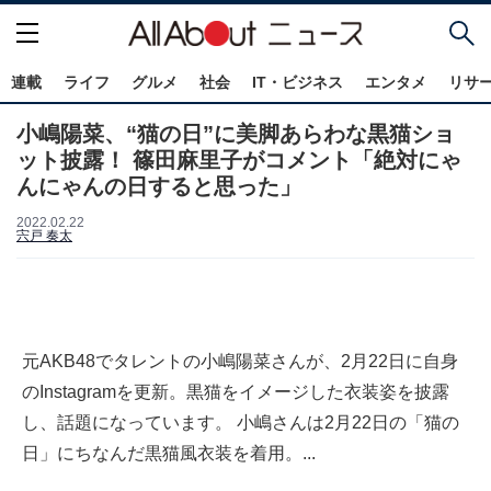
連載
ライフ
グルメ
社会
IT・ビジネス
エンタメ
リサ
小嶋陽菜、“猫の日”に美脚あらわな黒猫ショ
ット披露！ 篠田麻里子がコメント「絶対にゃ
んにゃんの日すると思った」
2022.02.22
宍戸 奏太
元AKB48でタレントの小嶋陽菜さんが、2月22日に自身
のInstagramを更新。黒猫をイメージした衣装姿を披露
し、話題になっています。 小嶋さんは2月22日の「猫の
日」にちなんだ黒猫風衣装を着用。...