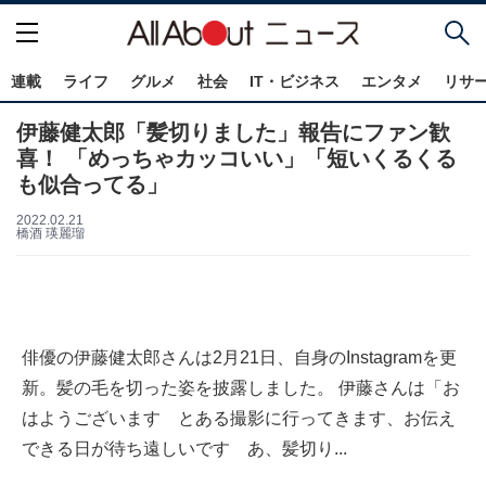
連載
ライフ
グルメ
社会
IT・ビジネス
エンタメ
リサ
伊藤健太郎「髪切りました」報告にファン歓
喜！ 「めっちゃカッコいい」「短いくるくる
も似合ってる」
2022.02.21
橋酒 瑛麗瑠
俳優の伊藤健太郎さんは2月21日、自身のInstagramを更
新。髪の毛を切った姿を披露しました。 伊藤さんは「お
はようございます とある撮影に行ってきます、お伝え
できる日が待ち遠しいです あ、髪切り...