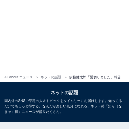
All About ニュース
ネットの話題
伊藤健太郎「髪切りました」報告にファン歓喜！ 「めっちゃカッコいい」「短いくるくるも似合ってる」
ネットの話題
国内外のSNSで話題の人＆トピックをタイムリーにお届けします。知ってる
だけでちょっと得する、なんだか楽しい気分になれる、ネット発「知ら（な
きゃ）損」ニュースが盛りだくさん。