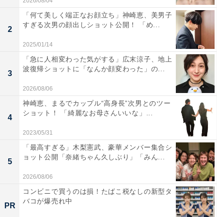
2026/08/04
「何て美しく端正なお顔立ち」神崎恵、美男子
すぎる次男の顔出しショット公開！ 「め...
2
2025/01/14
「急に人相変わった気がする」広末涼子、地上
波復帰ショットに「なんか顔変わった」の...
3
2026/08/06
神崎恵、まるでカップル“高身長”次男とのツー
ショット！ 「綺麗なお母さんいいな」...
4
2023/05/31
「最高すぎる」木梨憲武、豪華メンバー集合シ
ョット公開「奈緒ちゃん久しぶり」「みん...
5
2026/08/06
コンビニで買うのは損！たばこ税なしの新型タ
バコが爆売れ中
PR