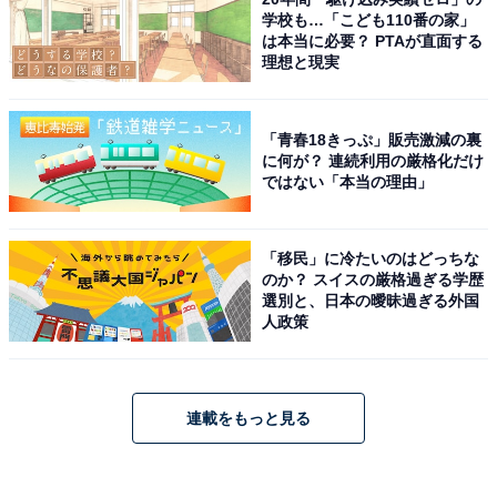
学校も…「こども110番の家」
は本当に必要？ PTAが直面する
理想と現実
「青春18きっぷ」販売激減の裏
に何が？ 連続利用の厳格化だけ
ではない「本当の理由」
「移民」に冷たいのはどっちな
のか？ スイスの厳格過ぎる学歴
選別と、日本の曖昧過ぎる外国
人政策
連載をもっと見る