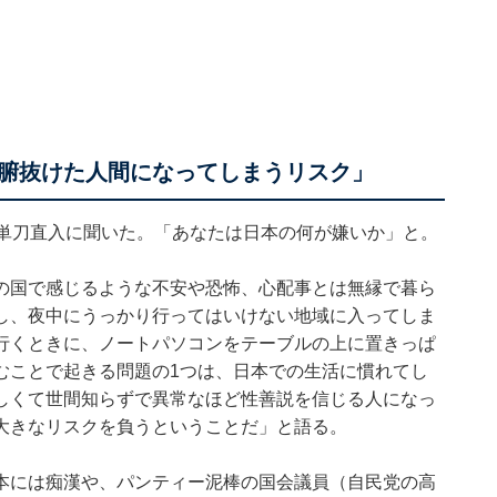
腑抜けた人間になってしまうリスク」
に単刀直入に聞いた。「あなたは日本の何が嫌いか」と。
の国で感じるような不安や恐怖、心配事とは無縁で暮ら
し、夜中にうっかり行ってはいけない地域に入ってしま
行くときに、ノートパソコンをテーブルの上に置きっぱ
むことで起きる問題の1つは、日本での生活に慣れてし
しくて世間知らずで異常なほど性善説を信じる人になっ
大きなリスクを負うということだ」と語る。
本には痴漢や、パンティー泥棒の国会議員（自民党の高