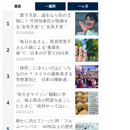
最新
一週間
一ヶ月
「愛子天皇」誕生なら別の王
え、一方
朝に？ 竹田恒泰氏が指摘す
円!? 
1
1
る“女性天皇”と“女系天皇”...
で実はア
2026/04/06
2026/08/0
「毎日かあさん」西原理恵子
「歩道走
さんの娘による”毒親告
ソ・ホ
2
2
発”で、日本の子育てSNS界隈
時代に知
が...
2022/06/08
2026/08/0
「移民」に冷たいのはどっち
「自転
なのか？ スイスの厳格過ぎる
たら60
3
3
学歴選別と、日本の曖昧過
時代に知
ぎ...
2026/01/17
2026/08/0
“糸引きマフィン”騒動に学
全国の
ぶ、個人商店が問題を起こし
付きの
4
PR
たときに「絶対やってはいけ
な...
2023/11/27
COCO VIL
静かに消えていったJR「フル
ムーンパス」 40年以上の歴史
5