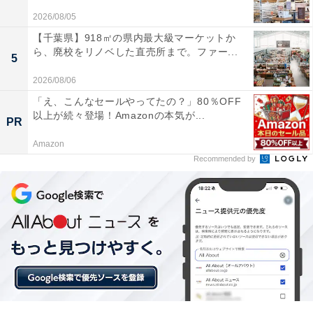
さらに2024年1月、東京・南麻布の高級寿司店を訪れた
2026/08/05
女性が「大将に殴られかけた」と、店で起きた状況を画
【千葉県】918㎡の県内最大級マーケットか
ら、廃校をリノベした直売所まで。ファー...
像付きでXに投稿した。投稿主の女性はラウンジ嬢で、
5
過去に港区にいる男性への私見を述べる投稿などをして
2026/08/06
いたことから、「港区女子」といったワードがXでトレ
「え、こんなセールやってたの？」80％OFF
ンド入り。
以上が続々登場！Amazonの本気が...
PR
無許可で大将の写真をさらしたことに関する批判の声が
Amazon
多数上がった
Recommended by
。
このように、ここ数年のSNSでの炎上によって、港区女
子のイメージは大きくダウンした。現在では男性におご
ってもらったり、貢いでもらったりする存在の「パパ活
女子」「ギャラ飲み女子」が港区女子と混同されること
もあり、否定的な文脈で使われることが多くなってい
る。