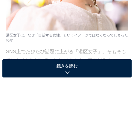
港区女子は、なぜ「自活する女性」というイメージではなくなってしまった
のか
SNS上でたびたび話題に上がる「港区女子」。
そもそも
港区女子と呼ばれる女性はどのような存在だろうか。
続きを読む
港区女子のイメージはもともと、「自分の力で稼
ぐ女性」だった
港区女子とは「
ハイステータスな人たちが集まる東京・港区（六本木・
麻布など）を活動拠点とし、夜な夜な港区に集う女性た
ち