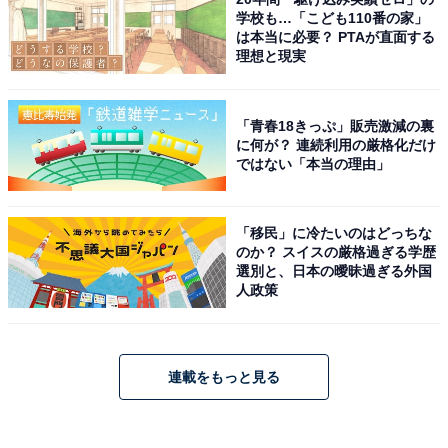
学校も…「こども110番の家」
は本当に必要？ PTAが直面する
理想と現実
「青春18きっぷ」販売激減の裏
に何が？ 連続利用の厳格化だけ
ではない「本当の理由」
「移民」に冷たいのはどっちな
のか？ スイスの厳格過ぎる学歴
選別と、日本の曖昧過ぎる外国
人政策
連載をもっと見る