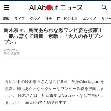
連載
ライフ
グルメ
社会
IT・ビジネス
エンタメ
リサ
鈴木奈々、胸元あらわな黒ワンピ姿を披露！
「艶っぽくて綺麗 素敵」「大人の香りプン
プン」
2022.02.21
橋酒 瑛麗瑠
タレントの鈴木奈々さんは2月18日、自身のInstagramを
更新。胸元あらわなセクシーなワンピース姿を披露しま
した。 鈴木さんは「初写真集はNGカットなしで挑戦し
ました！ amazonで予約受付中で...