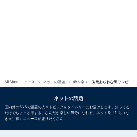
All About ニュース
ネットの話題
鈴木奈々、胸元あらわな黒ワンピ姿を披露！ 「艶っぽくて綺麗 素敵」「大人の香りプンプン」
ネットの話題
国内外のSNSで話題の人＆トピックをタイムリーにお届けします。知ってる
だけでちょっと得する、なんだか楽しい気分になれる、ネット発「知ら（な
きゃ）損」ニュースが盛りだくさん。