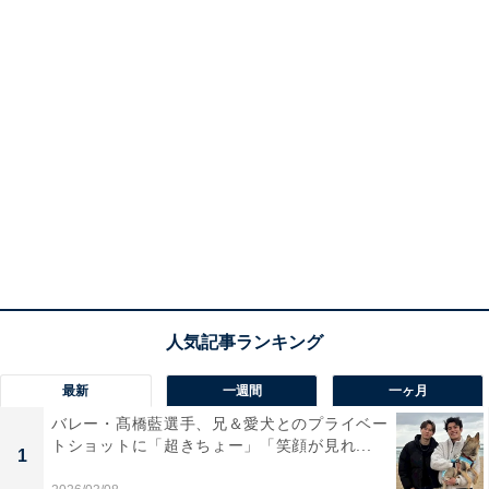
最新
一週間
一ヶ月
バレー・髙橋藍選手、兄＆愛犬とのプライベー
トショットに「超きちょー」「笑顔が見れ...
1