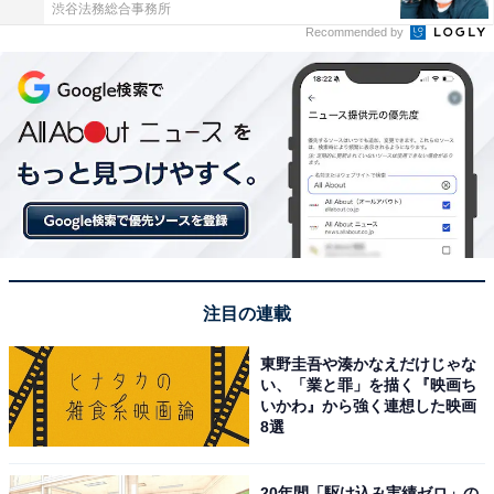
渋谷法務総合事務所
Recommended by
注目の連載
東野圭吾や湊かなえだけじゃな
い、「業と罪」を描く『映画ち
いかわ』から強く連想した映画
8選
20年間「駆け込み実績ゼロ」の