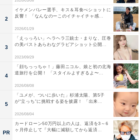
2026/03/08
イケメンバレー選手、キス＆耳食べショットに
反響！ 「なんなのーこのイチャイチャ感...
2
2026/01/29
「えっっろい」ヘラヘラ三銃士・まりな、圧巻
の美バストあらわなグラビアショット公開...
3
2023/09/29
「顔ちっっちゃ！」藤田ニコル、娘と初の北海
道旅行を公開！ 「スタイルよすぎるよ〜...
4
2026/08/08
「ユメが、ついに歩いた」杉浦太陽、第5子
が“立っち”に挑戦する姿を披露！ 「出来...
5
2026/08/04
カードローン50万円以上の人は、返済を3～6
ヶ月停止して『大幅に減額してから返済...
PR