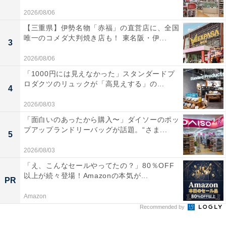
2026/08/06
【三重県】伊勢名物「赤福」の直営店に、全国
唯一のコメダ大判焼き店も！ 東名阪・伊...
3
2026/08/06
「1000円には見えなかった」スタンダードプ
ロダクツのリュックが「高見えする」の...
4
2026/08/03
「面白いのあったから購入〜」ダイソーのポッ
プアップランドリーバッグが話題。“さま...
5
2026/08/03
「え、こんなセールやってたの？」80％OFF
以上が続々登場！Amazonの本気が...
PR
Amazon
Recommended by