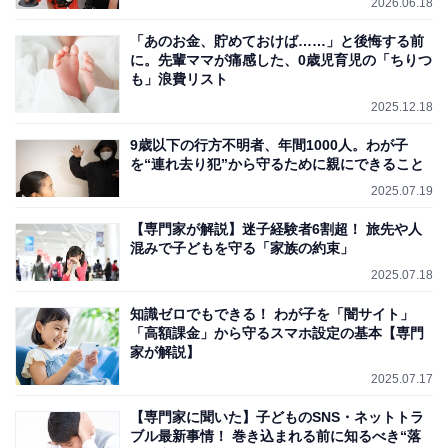
2026.06.18
「あのお金、貯めておけば……」と後悔する前
に。先輩ママが痛感した、0歳児育児の「ちりつ
も」浪費リスト
2025.12.18
9歳以下の行方不明者、年間1000人。わが子
を“連れ去り犯”から守るために親にできること
2025.07.19
【専門家が解説】迷子経験者6割超！ 旅先や人
混みで子どもを守る「家族の約束」
2025.07.18
知識ゼロでもできる！ わが子を「闇サイト」
「高額課金」から守るスマホ設定の基本【専門
家が解説】
2025.07.17
【専門家に聞いた】子どものSNS・ネットトラ
ブル最新事情！ 巻き込まれる前に知るべき“落