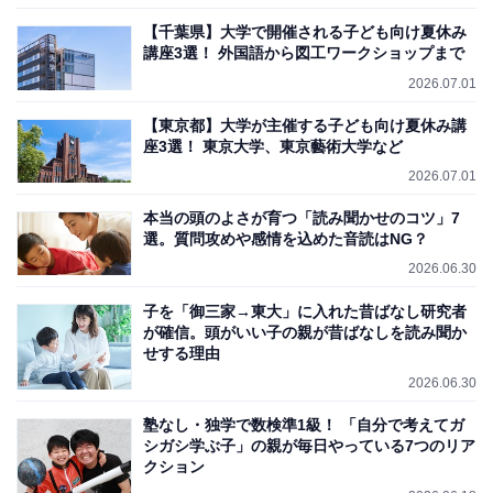
【千葉県】大学で開催される子ども向け夏休み
講座3選！ 外国語から図工ワークショップまで
2026.07.01
【東京都】大学が主催する子ども向け夏休み講
座3選！ 東京大学、東京藝術大学など
2026.07.01
本当の頭のよさが育つ「読み聞かせのコツ」7
選。質問攻めや感情を込めた音読はNG？
2026.06.30
子を「御三家→東大」に入れた昔ばなし研究者
が確信。頭がいい子の親が昔ばなしを読み聞か
せする理由
2026.06.30
塾なし・独学で数検準1級！ 「自分で考えてガ
シガシ学ぶ子」の親が毎日やっている7つのリア
クション