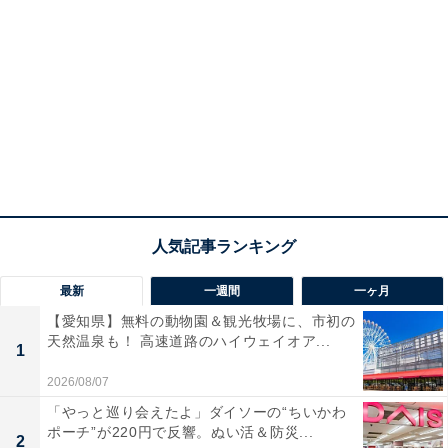
最新
一週間
一ヶ月
【愛知県】無料の動物園＆観光牧場に、市初の
天然温泉も！ 高速道路のハイウェイオア...
1
2026/08/07
「やっと巡り会えたよ」ダイソーの“ちいかわ
ポーチ”が220円で反響。ぬい活＆防災...
2