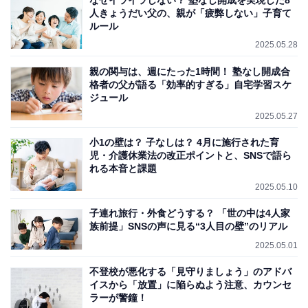
なぜイライラしない？ 塾なし開成を実現した8
人きょうだい父の、親が「疲弊しない」子育て
ルール
2025.05.28
親の関与は、週にたった1時間！ 塾なし開成合
格者の父が語る「効率的すぎる」自宅学習スケ
ジュール
2025.05.27
小1の壁は？ 子なしは？ 4月に施行された育
児・介護休業法の改正ポイントと、SNSで語ら
れる本音と課題
2025.05.10
子連れ旅行・外食どうする？ 「世の中は4人家
族前提」SNSの声に見る“3人目の壁”のリアル
2025.05.01
不登校が悪化する「見守りましょう」のアドバ
イスから「放置」に陥らぬよう注意、カウンセ
ラーが警鐘！