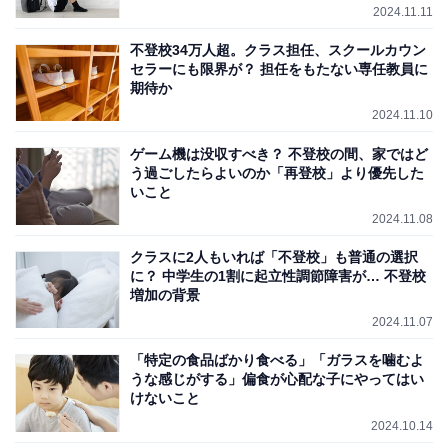
2024.11.11
不登校34万人超。クラス担任、スクールカウン
セラーにも限界が？ 担任をもたない専任教員に
期待か
2024.11.10
ゲーム機は没収すべき？ 不登校の間、家ではど
う過ごしたらよいのか「再登校」より優先した
いこと
2024.11.08
クラスに2人もいれば「不登校」も普通の選択
に？ 中学生の1割に起立性調節障害が… 不登校
増加の背景
2024.11.07
「特定の食品ばかり食べる」「ガラスを噛むよ
うな感じがする」偏食が心配な子にやってはい
けないこと
2024.10.14