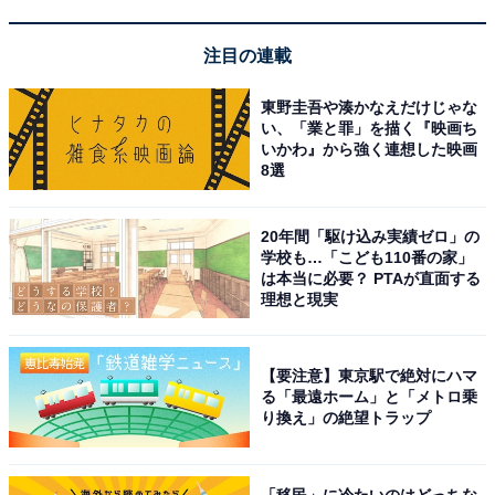
注目の連載
東野圭吾や湊かなえだけじゃな
い、「業と罪」を描く『映画ち
いかわ』から強く連想した映画
8選
20年間「駆け込み実績ゼロ」の
学校も…「こども110番の家」
は本当に必要？ PTAが直面する
理想と現実
こちらもおすすめ
【要注意】東京駅で絶対にハマ
る「最遠ホーム」と「メトロ乗
【東京都】大学が主催する子ども向け夏休み講
り換え」の絶望トラップ
座3選！ 東京大学、東京藝術大学など
「移民」に冷たいのはどっちな