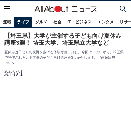
連載
ライフ
グルメ
社会
IT・ビジネス
エンタメ
リサ
【埼玉県】大学が主催する子ども向け夏休み
講座3選！ 埼玉大学、埼玉県立大学など
夏休みは子どもの視野を広げる体験が目白押し。今回はその中から、埼玉県
で開催される大学主催の子ども向け講座を3つ紹介します。（画像出典：
PIXTA）
2026.07.01
結井 ゆき江