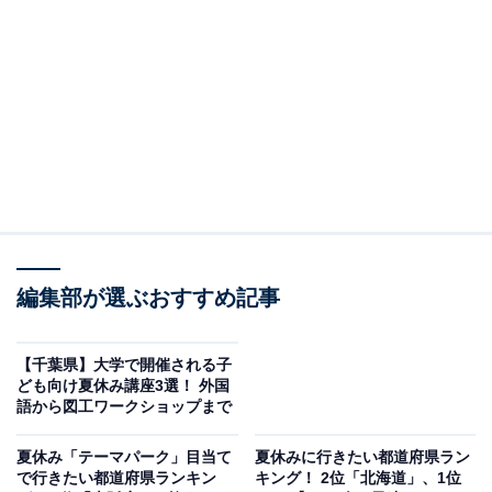
者の芽育成プログラム」は、体験を通して専門的な学習
機会を通年で提供しています。プログラムは講座への参
加回数や本人に身についた力によって、ステップ1～3ま
で分かれています。
そのうちステップ1が、受講登録によって小学5年生～中
学生ならだれでも参加可能なプログラム。「興味を持て
る何かの発見」を目標に、普段の生活では体験できな
い、大学の専門的な講義や実習に触れていきます。
編集部が選ぶおすすめ記事
夏休み期間中は7月18日に「火山噴火」をテーマにした
地学講義「土曜ジュニアセミナー」、8月1日に数学、物
【千葉県】大学で開催される子
ども向け夏休み講座3選！ 外国
理学、化学、生物、地学から1つを選び講義受講後に科
語から図工ワークショップまで
学実験を行う「一日大学生」が開かれます。
夏休み「テーマパーク」目当て
夏休みに行きたい都道府県ラン
で行きたい都道府県ランキン
キング！ 2位「北海道」、1位
対象：小学5年生～中学3年生まで