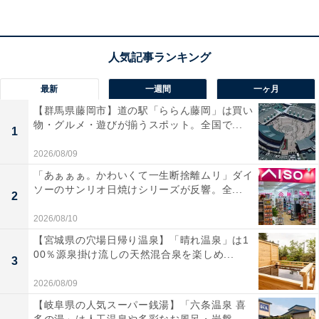
埼玉県立大学：健康や宇宙について学ぶ
最新
一週間
一ヶ月
【群馬県藤岡市】道の駅「ららん藤岡」は買い
埼玉県立大学では、未就学児や小学生、中学生を対象に
物・グルメ・遊びが揃うスポット。全国で...
1
さまざまな講座を開いています。
2026/08/09
「あぁぁぁ。かわいくて一生断捨離ムリ」ダイ
7月28日に開催される中学生が対象の「3Dプリンタでア
ソーのサンリオ日焼けシリーズが反響。全...
2
イデアを形にしよう！」では、作業療法士が3Dプリンタ
でその人に合わせたモノ作りを行うことに着目し、3Dプ
2026/08/10
リンタを使った自由なモノ作りが体験できる講座を開い
【宮城県の穴場日帰り温泉】「晴れ温泉」は1
00％源泉掛け流しの天然混合泉を楽しめ...
ています。
3
2026/08/09
31日は、小学5年生～高校生を対象に、「宇宙のかけら
【岐阜県の人気スーパー銭湯】「六条温泉 喜
を調べよう」を開催。いろいろな種類の宇宙のかけら