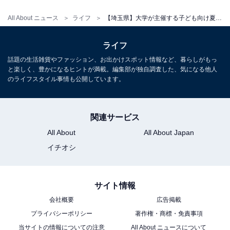
All About ニュース
ライフ
【埼玉県】大学が主催する子ども向け夏休み講座3選！ 埼玉大学、埼玉県立大学など
ライフ
話題の生活雑貨やファッション、お出かけスポット情報など、暮らしがもっ
と楽しく、豊かになるヒントが満載。編集部が独自調査した、気になる他人
のライフスタイル事情も公開しています。
関連サービス
All About
All About Japan
イチオシ
サイト情報
会社概要
広告掲載
プライバシーポリシー
著作権・商標・免責事項
当サイトの情報についての注意
All About ニュースについて