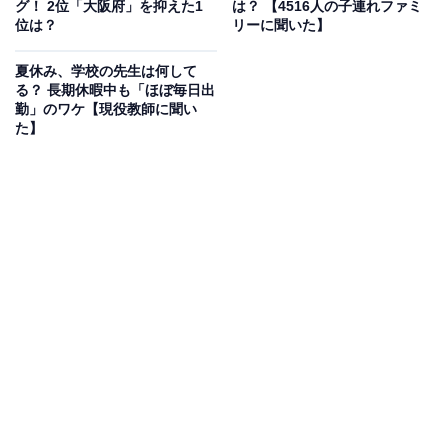
グ！ 2位「大阪府」を抑えた1
は？ 【4516人の子連れファミ
参加条件：理科や算数/数学に強い好奇心・学習意欲があ
位は？
リーに聞いた】
ること
夏休み、学校の先生は何して
詳細は
こちら
から。
る？ 長期休暇中も「ほぼ毎日出
勤」のワケ【現役教師に聞い
た】
同大学では高校生、大学生、大学院生、理系女子生徒向
けなど、専門的な学びを開き、力を磨く手助けをしてい
ます。