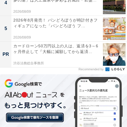
多の湯」は人工温泉や多彩なお風呂・岩盤...
4
（いん石）を観察できます。
2026/08/09
2026年8月発売！ パンどろぼうが時計付きフ
8月26日には、小学4～6年生を対象にした「みんなで学
ィギュアになった「パンどろぼう フ...
5
ぼう！健康のリテラシー」を開催。正しい情報を見極め
2026/08/09
る方法を、本や雑誌を使った調べ学習やカード作りを通
カードローン50万円以上の人は、返済を3～6
して楽しく学びます。
ヶ月停止して『大幅に減額してから返済...
PR
幅広いオープンカレッジ講座が並びますが、どれも事前
渋谷法務総合事務所
Recommended by
申し込みが必要で、講座によっては受講料がかかる場合
もあります。気になる講座について、詳細は
こちら
から
ご確認ください。
東京家政大学で行われる3つの講
次ページ
座