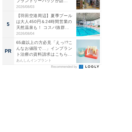
プランドリーバッグが話
は和の
題。“さま...
が...
2026/08/03
2026/08/0
【羽田空港周辺】夏季プール
【石川
は大人450円＆24時間営業の
湯】「天
5
5
天然温泉も！ コスパ抜群...
賀ゆめ
お...
2026/08/04
2026/08/0
65歳以上の方必見「えっ!?こ
特別な名
んなお値段で…」インプラン
で選ぶR
PR
PR
ト治療の資料請求はこちら...
あんしんインプラント
ReFa GIN
Recommended by