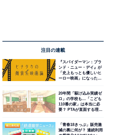
注目の連載
『スパイダーマン：ブラ
ンド・ニュー・デイ』が
「史上もっとも優しいヒ
ーロー映画」になった理
由。予習したい作品は？
20年間「駆け込み実績ゼ
ロ」の学校も…「こども
110番の家」は本当に必
要？ PTAが直面する理想
と現実
「青春18きっぷ」販売激
減の裏に何が？ 連続利用