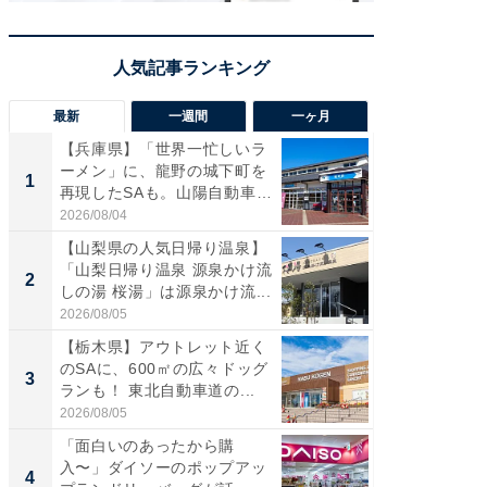
最新
一週間
一ヶ月
【兵庫県】「世界一忙しいラ
「気に
ーメン」に、龍野の城下町を
る〜」3
1
1
再現したSAも。山陽自動車
バー」
道...
好...
2026/08/04
2026/07/3
【山梨県の人気日帰り温泉】
【三重
「山梨日帰り温泉 源泉かけ流
「鈴鹿天
2
2
しの湯 桜湯」は源泉かけ流...
は100
2026/08/05
2026/08/0
【栃木県】アウトレット近く
「ミニオ
のSAに、600㎡の広々ドッグ
ッグ！ 
3
3
ランも！ 東北自動車道の...
ど、夏限
2026/08/05
2026/08/0
「面白いのあったから購
【埼玉
入〜」ダイソーのポップアッ
「行田天
4
4