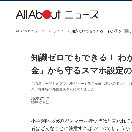
All About ニュース
ライフ
知識ゼロでもできる！ わが子を「闇
知識ゼロでもできる！ わ
金」から守るスマホ設定の
この夏、子どもがスマホデビューするご家庭も多いのではない
ムIS研究所の舟生岳夫さんに聞きました。
2025.07.17
結井 ゆき江
小学6年生の6割がスマホを持つ時代と言われ
者はどんなことに注意すればいいのでしょうか