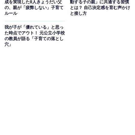
成を実現した8人きょうだい父
動する子の親」に共通する習慣
ツコツ努力して成果を出しました』と言う方がいます。
の、親が「疲弊しない」子育て
とは？ 自己決定感を育む声かけ
一方で、『毎日努力できる時点で地頭がいい』と感じる
ルール
と接し方
家庭があるのも事実だと思います。人によって基準は異
我が子が「優れている」と思っ
なると思います」
た時点でアウト！ 元公立小学校
の教員が語る「子育ての落とし
穴」