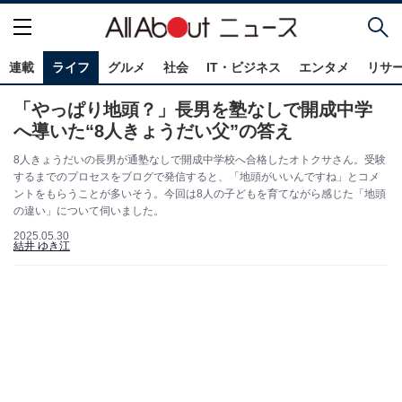
連載
ライフ
グルメ
社会
IT・ビジネス
エンタメ
リサ
「やっぱり地頭？」長男を塾なしで開成中学
へ導いた“8人きょうだい父”の答え
8人きょうだいの長男が通塾なしで開成中学校へ合格したオトクサさん。受験
するまでのプロセスをブログで発信すると、「地頭がいいんですね」とコメ
ントをもらうことが多いそう。今回は8人の子どもを育てながら感じた「地頭
の違い」について伺いました。
2025.05.30
結井 ゆき江