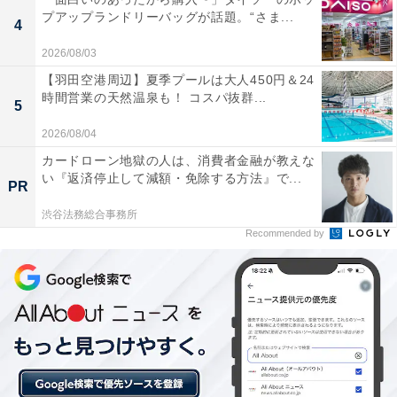
きょうだいで成績に差があると、どうフォローすべきか
プアップランドリーバッグが話題。“さま...
4
悩みます。特に受験シーズンになると、偏差値ばかり気
2026/08/03
にしてしまうケースも。オトクサさんは「子どもが努力
【羽田空港周辺】夏季プールは大人450円＆24
できたかを見ていきたい」と語ります。
時間営業の天然温泉も！ コスパ抜群...
5
2026/08/04
「きょうだい間で、志望校に合格できたかという結果の
違いは今後必ず生じるはず。でもその違いを地頭のせい
カードローン地獄の人は、消費者金融が教えな
い『返済停止して減額・免除する方法』で...
にするのは違う気がするんです。『ベースが違っても、
PR
目標に向かって努力する』のは全員同じ。だからこそ、
渋谷法務総合事務所
どれだけ努力できたかを、親として見ていきたいです
Recommended by
ね」
100％の努力をして、知識が100だけ身に付く子と、30し
か身に付かない子がいるのは自然のこと。それでもオト
クサさんは、「100％努力する部分はみんなできるはず
だから、頑張ろう」と呼びかけると言います。