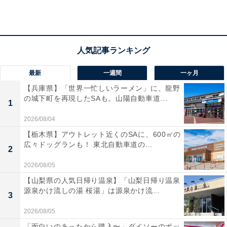
ハッパをかけるのも褒めるのも、比較が基準
地頭の違いを親が認識すると、子ども同士をつい比較し
てしまいそうです。オトクサさんはそれを悪いことと捉
えておらず、「僕たちは比較をするのが当たり前」と語
最新
一週間
一ヶ月
ります。
【兵庫県】「世界一忙しいラーメン」に、龍野
の城下町を再現したSAも。山陽自動車道...
1
「『この時期、上のお兄ちゃんはここまでやっていた』
2026/08/04
と勉強の進捗（しんちょく）具合を比較することもある
し、『それと比べたら、全然勉強が足りてないじゃん』
【栃木県】アウトレット近くのSAに、600㎡の
広々ドッグランも！ 東北自動車道の...
と指摘することもありますね。もちろん褒めることもあ
2
って、『三男は社会科の暗記が得意だね』と伝えること
2026/08/05
も。子どもたちはそれをマイナスに受け取らず、『みん
【山梨県の人気日帰り温泉】「山梨日帰り温泉
源泉かけ流しの湯 桜湯」は源泉かけ流...
な違って当たり前』くらいのニュアンスで感じていると
3
思います」
2026/08/05
「面白いのあったから購入〜」ダイソーのポッ