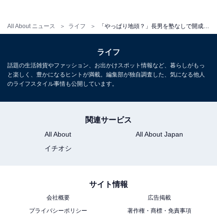
こちらもおすすめ
All About ニュース
ライフ
「やっぱり地頭？」長男を塾なしで開成中学へ導いた“8人きょうだい父”の答え
夫婦の意思統一は「夜8時にテレビ見なが
ら」。“8人子育て”オトクサ家の「ゆるい」中学
ライフ
受験
話題の生活雑貨やファッション、お出かけスポット情報など、暮らしがもっ
と楽しく、豊かになるヒントが満載。編集部が独自調査した、気になる他人
のライフスタイル事情も公開しています。
関連サービス
All About
All About Japan
イチオシ
1
2
サイト情報
会社概要
広告掲載
プライバシーポリシー
著作権・商標・免責事項