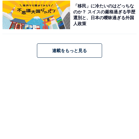
ょうか」
「移民」に冷たいのはどっちな
のか？ スイスの厳格過ぎる学歴
選別と、日本の曖昧過ぎる外国
人政策
地頭の違いで勉強のフォローはど
次ページ
う変わる？
連載をもっと見る