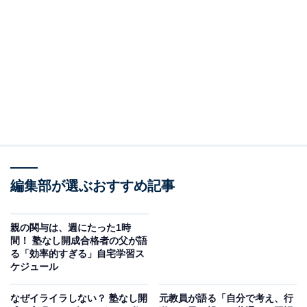
ョンです。全部説明して理解できる子もいれば、少し説
明すれば分かる子もいる。後者はいわゆる『地頭がい
い』ということなんでしょう。あとは、暗記の得意・不
得意の違いです。キーワード同士をひもづけるのが容易
で、1問1答ではなくつなぎ合わせた回答ができると違い
を感じますね」
しかし、オトクサさんは「これはあくまで自分が感じた
地頭の違いで、より広い世界で見たらどう異なるかは分
からない」と語ります。
編集部が選ぶおすすめ記事
「僕が感じた8人きょうだいの違いは、10段階ある地頭
親の関与は、週にたった1時
の違いのうち、9と8の差かもしれないし、9と1の差かも
間！ 塾なし開成合格者の父が語
る「効率的すぎる」自宅学習ス
しれない。もしかすると1と2なのかも。
ケジュール
中学受験をしていると、『地頭がよくないから、毎日コ
なぜイライラしない？ 塾なし開
元教員が語る「自分で考え、行