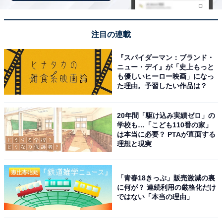
しかし、努力の基準も人それぞれ。画一的な評価はなか
なかできません。
注目の連載
『スパイダーマン：ブランド・
「集中力が続かない子であれば、『これだけ精いっぱい
ニュー・デイ』が「史上もっと
やったんだから、今日はもう終わりにしよう』と判断す
も優しいヒーロー映画」になっ
た理由。予習したい作品は？
ることもあります。結果を出すために勉強時間を長くす
るのではなく、あくまで子どもの力に合わせるようにし
20年間「駆け込み実績ゼロ」の
ています」
学校も…「こども110番の家」
は本当に必要？ PTAが直面する
理想と現実
現在は、長男に続いて次男と三男も中学受験勉強中だと
言うオトクサさん。
「青春18きっぷ」販売激減の裏
「もしあまり頑張らずに合格したとしても、僕は親とし
に何が？ 連続利用の厳格化だけ
ではない「本当の理由」
てあまり喜べないと思うんです。努力した結果を得るこ
とが、子どもにとって一番大切なことなのではないでし