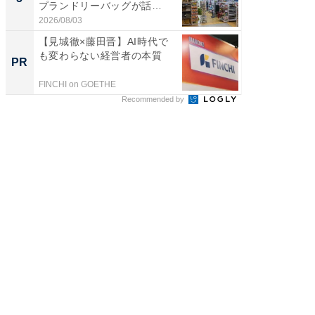
プランドリーバッグが話
リーバ
題。“さま...
わ...
2026/08/03
2026/08/0
【見城徹×藤田晋】AI時代で
【西野
も変わらない経営者の本質
を追求
PR
PR
は
FINCHI on GOETHE
FINCHI o
Recommended by