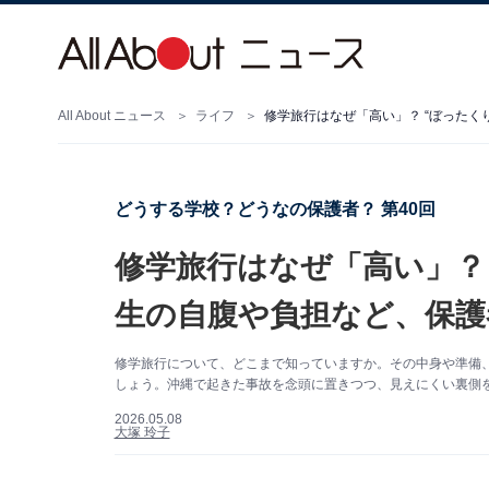
All About ニュース
ライフ
修学旅行はなぜ「高い」？ “ぼった
どうする学校？どうなの保護者？ 第40回
修学旅行はなぜ「高い」？
生の自腹や負担など、保護
修学旅行について、どこまで知っていますか。その中身や準備
しょう。沖縄で起きた事故を念頭に置きつつ、見えにくい裏側をた
2026.05.08
大塚 玲子