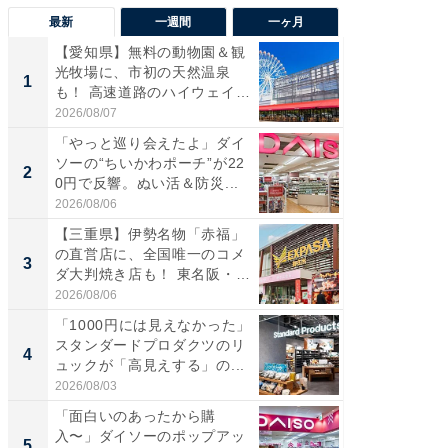
最新
一週間
一ヶ月
【愛知県】無料の動物園＆観
【兵庫
光牧場に、市初の天然温泉
ーメン
1
1
も！ 高速道路のハイウェイオ
再現した
ア...
道...
2026/08/07
2026/08/0
「やっと巡り会えたよ」ダイ
【三重
ソーの“ちいかわポーチ”が22
の直営
2
2
0円で反響。ぬい活＆防災...
ダ大判焼
伊...
2026/08/06
2026/08/0
【三重県】伊勢名物「赤福」
【千葉県
の直営店に、全国唯一のコメ
級マー
3
3
ダ大判焼き店も！ 東名阪・
ノベし
伊...
ー...
2026/08/06
2026/08/0
「1000円には見えなかった」
立山連
スタンダードプロダクツのリ
風呂に、
4
4
ュックが「高見えする」の...
層水風
帰...
2026/08/03
2026/08/0
「面白いのあったから購
「これ
入〜」ダイソーのポップアッ
ダイソ
5
5