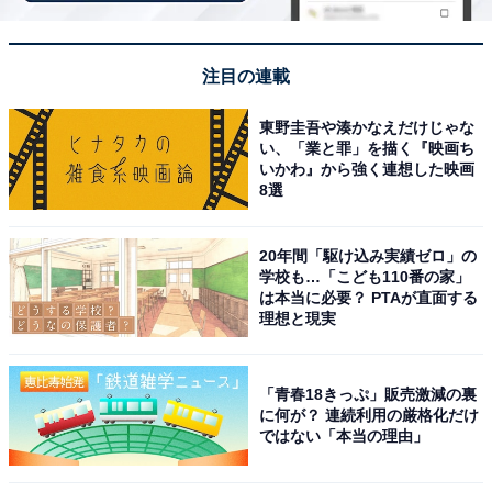
注目の連載
東野圭吾や湊かなえだけじゃな
い、「業と罪」を描く『映画ち
いかわ』から強く連想した映画
8選
20年間「駆け込み実績ゼロ」の
学校も…「こども110番の家」
は本当に必要？ PTAが直面する
理想と現実
「青春18きっぷ」販売激減の裏
に何が？ 連続利用の厳格化だけ
こちらもおすすめ
ではない「本当の理由」
公立小学校の元教員に聞いた！ 「自分で考えて
学ぶ子」の親がしている7つの行動