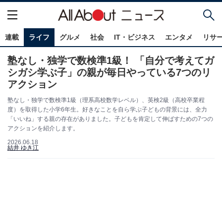
連載
ライフ
グルメ
社会
IT・ビジネス
エンタメ
リサ
塾なし・独学で数検準1級！ 「自分で考えてガ
シガシ学ぶ子」の親が毎日やっている7つのリ
アクション
塾なし・独学で数検準1級（理系高校数学レベル）、英検2級（高校卒業程
度）を取得した小学6年生。好きなことを自ら学ぶ子どもの背景には、全力
「いいね」する親の存在がありました。子どもを肯定して伸ばすための7つの
アクションを紹介します。
2026.06.18
結井 ゆき江