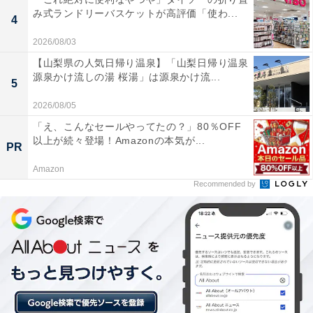
み式ランドリーバスケットが高評価「使わ...
4
親子関係は、子どもからの質問に答える「一方通行」に
2026/08/03
偏りがちですが、治幸さんは親から質問する「相互通
【山梨県の人気日帰り温泉】「山梨日帰り温泉
行」を実践しているそう。計算好きの陽生くんに、「車
源泉かけ流しの湯 桜湯」は源泉かけ流...
5
のナンバーを素因数分解できる？」と提案して、遊んだ
こともあるのだとか。
2026/08/05
「え、こんなセールやってたの？」80％OFF
以上が続々登場！Amazonの本気が...
「親から質問するのは、子どもが興味を持つ土俵に積極
PR
的に乗り込むようなもの。質問が難しい時は興味のある
Amazon
分野に出掛けるのでもいいと思います。僕は幼い頃に電
Recommended by
車が好きで、母と弁当を持って踏切に出かけ、１日中見
ていたことがあります。子どもからすると最高の一日で
すよね。そうやって、なんでも一緒に楽しむことを心が
けています」
次ページ
褒めるよりも心掛けていること