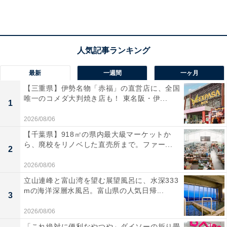
計算好きだけど、それはあくまで遊びの延長。「子ども
といえど、別人格」と治幸さんは陽生くんの気持ちを優
先しています。
最新
一週間
一ヶ月
【三重県】伊勢名物「赤福」の直営店に、全国
唯一のコメダ大判焼き店も！ 東名阪・伊...
1
2026/08/06
【千葉県】918㎡の県内最大級マーケットか
ら、廃校をリノベした直売所まで。ファー...
2
2026/08/06
立山連峰と富山湾を望む展望風呂に、水深333
mの海洋深層水風呂。富山県の人気日帰...
3
2026/08/06
行動2：親から積極的に質問する
「これ絶対に便利なやつや」ダイソーの折り畳