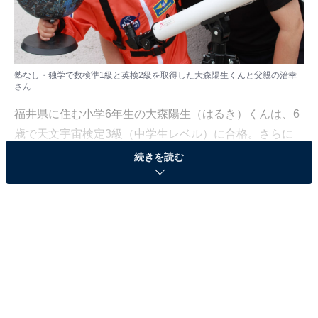
塾なし・独学で数検準1級と英検2級を取得した大森陽生くんと父親の治幸
さん
福井県に住む小学6年生の大森陽生（はるき）くんは、6
歳で天文宇宙検定3級（中学生レベル）に合格。さらに
は塾なし・独学で数検準1級（理系高校数学レベル）、
続きを読む
英検2級（高校卒業程度）を取得した経歴の持ち主で
す。
これまでにJAXAの宇宙飛行士に応募して落選するも、
特別に応援メッセージをもらったことがあるほか、テレ
ビ番組『サンドウィッチマン＆芦田愛菜の博士ちゃん』
（テレビ朝日）に「宇宙博士ちゃん」として出演を果た
すなど、注目を浴びています。