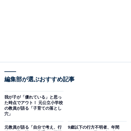
そんな陽生くんの力を伸ばしたのは、父親である大森治
幸さんの「全力リアクション」でした。
「子どもの発想に『いいね』と答えると、ポジティブな
親子関係につながります。『何を言っても認めてもらえ
る』という安心感は子どもの情緒を安定させ、自分を信
じる力を育てると思う」と治幸さん。
編集部が選ぶおすすめ記事
2026年5月には陽生くんと共著で、書籍
『みるみる自走する！ 子育てはリアクションが9割』
（新潮社）を出版しました。
我が子が「優れている」と思っ
た時点でアウト！ 元公立小学校
の教員が語る「子育ての落とし
親から全力の「いいね！」を伝えることで、子どもが自
穴」
主的に好きなことに打ち込んでいく。そんなリアクショ
元教員が語る「自分で考え、行
9歳以下の行方不明者、年間
ン育児で大切な7つのアクションを伺いました。