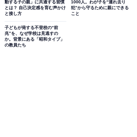
動する子の親」に共通する習慣
1000人。わが子を“連れ去り
とは？ 自己決定感を育む声かけ
犯”から守るために親にできる
※本記事で紹介している商品の購入やサービスの利用により、売上の一部が
と接し方
こと
オールアバウトに還元されることがあります。
行動1：子どもの話を否定せずに聞く
子どもが発する不登校の“前
兆”を、なぜ学校は見逃すの
か。背景にある「昭和タイプ」
子どもの話に耳を傾ける家庭は多いでしょう。治幸さん
の教員たち
は、親の都合や考えを優先したくなるときでも、まず子
どもの声に耳を傾けるそうです。
例えば、計算好きの陽生くんに「興味があるなら、塾に
行ってみる？」と提案した時、「そういうのじゃないん
だよ」と否定されたことがありました。親なら「せっか
くの機会だから」と勧めてしまいそうな場面でも、治幸
さんは陽生くんの思いを優先し、本人が望まない限り通
わせなかったといいます。