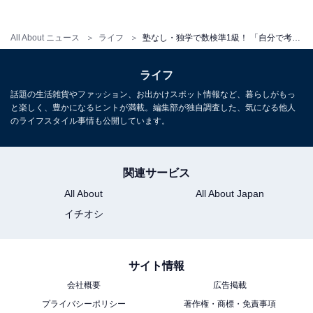
All About ニュース
ライフ
塾なし・独学で数検準1級！ 「自分で考えてガシガシ学ぶ子」の親が毎日やっている7つのリアクション
ライフ
話題の生活雑貨やファッション、お出かけスポット情報など、暮らしがもっ
と楽しく、豊かになるヒントが満載。編集部が独自調査した、気になる他人
のライフスタイル事情も公開しています。
関連サービス
All About
All About Japan
イチオシ
サイト情報
会社概要
広告掲載
プライバシーポリシー
著作権・商標・免責事項