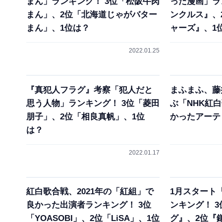
まん」ランキング！ 3位「松阪牛肉
った漫画」ラ
まん」、2位「北海道じゃがバター
ンクルス』、
まん」、1位は？
ャーズ』、1
2022.01.25
『真犯人フラグ』考察「犯人だと
まふまふ、藤
思う人物」ランキング！ 3位「菱田
ぶ「NHK紅
朋子」、2位「相良真帆」、1位
かったアーテ
は？
2022.01.17
紅白歌合戦、2021年の「紅組」で
1月スタート
良かった出演者ランキング！ 3位
ンキング！ 
「YOASOBI」、2位「LiSA」、1位
グ』、2位『