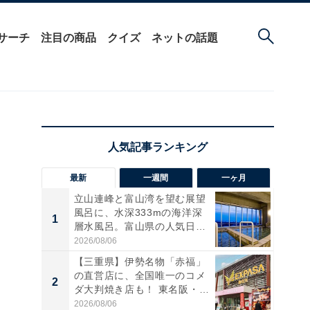
サーチ
注目の商品
クイズ
ネットの話題
最新
一週間
一ヶ月
立山連峰と富山湾を望む展望
風呂に、水深333mの海洋深
1
1
層水風呂。富山県の人気日
帰...
2026/08/06
【三重県】伊勢名物「赤福」
の直営店に、全国唯一のコメ
2
2
ダ大判焼き店も！ 東名阪・
伊...
2026/08/06