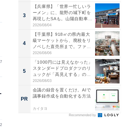
【兵庫県】「世界一忙しいラ
ーメン」に、龍野の城下町を
3
3
再現したSAも。山陽自動車
道...
2026/08/04
【千葉県】918㎡の県内最大
級マーケットから、廃校をリ
4
4
ノベした直売所まで。ファ
ー...
2026/08/06
07
「1000円には見えなかった」
スタンダードプロダクツのリ
5
5
ュックが「高見えする」の...
2026/08/03
会議の録音を置くだけ。AIで
ー
議事録作成を自動化する方法
PR
PR
カイタヨ
Recommended by
02