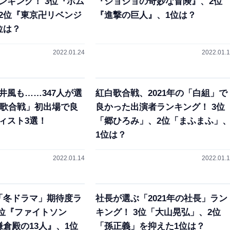
ンキング！ 3位『ホム
『ジョジョの奇妙な冒険』、2位
2位『東京卍リベンジ
『進撃の巨人』、1位は？
位は？
2022.01.24
2022.01.
井風も……347人が選
紅白歌合戦、2021年の「白組」で
白歌合戦」初出場で良
良かった出演者ランキング！ 3位
ィスト3選！
「郷ひろみ」、2位「まふまふ」
1位は？
2022.01.14
2022.01.
「冬ドラマ」期待度ラ
社長が選ぶ「2021年の社長」ラン
3位『ファイトソン
キング！ 3位「大山晃弘」、2位
鎌倉殿の13人』、1位
「孫正義」を抑えた1位は？