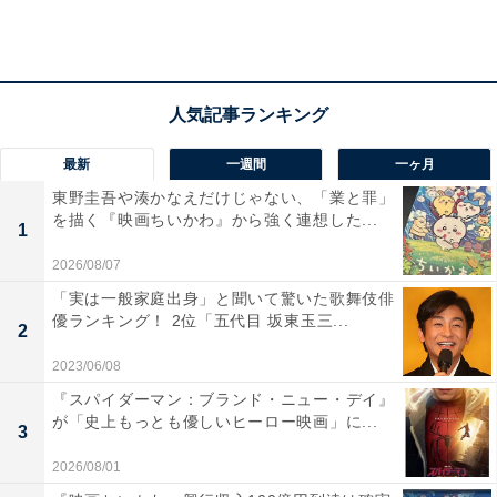
んなだ～！」と絶叫し、多くの人に感動を届けました。
回答者からは、「ikuraさんの言葉に鳥肌がたった」
「YOASOBIの楽曲が好きだから」「コーラスにダンスに
と迫力があった」などの声が多く聞かれました。
最新
一週間
一ヶ月
東野圭吾や湊かなえだけじゃない、「業と罪」
を描く『映画ちいかわ』から強く連想した...
1
2026/08/07
「実は一般家庭出身」と聞いて驚いた歌舞伎俳
優ランキング！ 2位「五代目 坂東玉三...
2
2023/06/08
『スパイダーマン：ブランド・ニュー・デイ』
が「史上もっとも優しいヒーロー映画」に...
3
2026/08/01