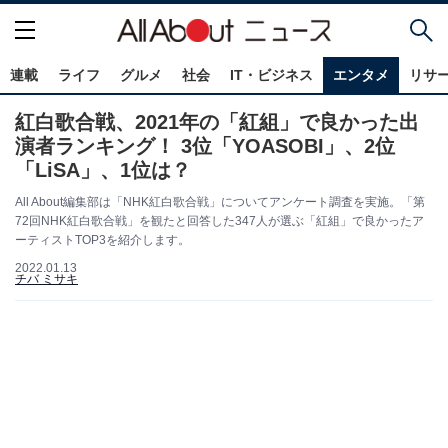
連載
ライフ
グルメ
社会
IT・ビジネス
エンタメ
リサ
紅白歌合戦、2021年の「紅組」で良かった出
演者ランキング！ 3位「YOASOBI」、2位
「LiSA」、1位は？
All About編集部は「NHK紅白歌合戦」についてアンケート調査を実施。「第
72回NHK紅白歌合戦」を観たと回答した347人が選ぶ「紅組」で良かったア
ーティストTOP3を紹介します。
2022.01.13
チバ ミサキ