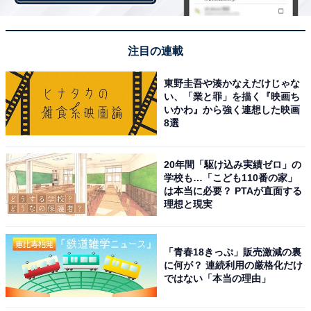
注目の連載
東野圭吾や湊かなえだけじゃな
い、「業と罪」を描く『映画ち
いかわ』から強く連想した映画
8選
A post shared by LiSA (@xlisa_olivex)
20年間「駆け込み実績ゼロ」の
学校も…「こども110番の家」
は本当に必要？ PTAが直面する
2位は、大ヒットアニメ『鬼滅の刃』のタイアップソン
理想と現実
グ『紅蓮華』『炎』などで、その名を日本中に広めたア
ーティスト、LiSAさんが選ばれました。2021年の紅白で
はアニメ『「鬼滅の刃」無限列車編』の主題歌『明け
「青春18きっぷ」販売激減の裏
に何が？ 連続利用の厳格化だけ
星』をトップバッターとして熱唱。幻想的で切ない曲調
ではない「本当の理由」
と和装風の衣装がマッチしたパフォーマンスに、多くの
注目が集まり話題となりました。さらに東京都交響楽団