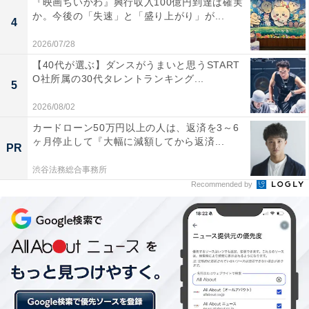
『映画ちいかわ』興行収入100億円到達は確実
か。今後の「失速」と「盛り上がり」が...
4
2026/07/28
第2位：LiSA（49人）
【40代が選ぶ】ダンスがうまいと思うSTART
O社所属の30代タレントランキング...
5
2026/08/02
カードローン50万円以上の人は、返済を3～6
ヶ月停止して『大幅に減額してから返済...
PR
渋谷法務総合事務所
Recommended by
View this post on Instagram