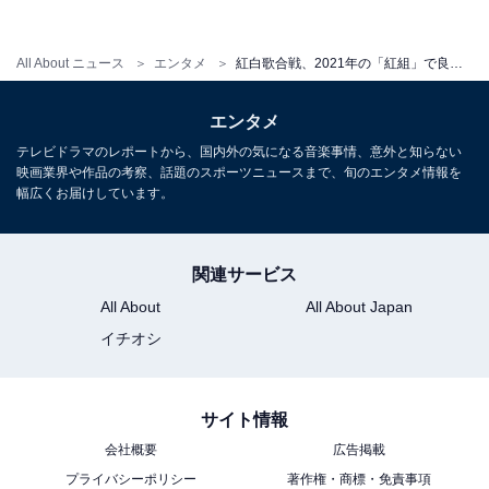
All About ニュース
エンタメ
紅白歌合戦、2021年の「紅組」で良かった出演者ランキング！ 3位「YOASOBI」、2位「LiSA」、1位は？
エンタメ
第1位：MISIA（71人）
テレビドラマのレポートから、国内外の気になる音楽事情、意外と知らない
映画業界や作品の考察、話題のスポーツニュースまで、旬のエンタメ情報を
幅広くお届けしています。
第72回NHK紅白歌合戦、大トリの大役を無事に務め
させていただきました。
関連サービス
ご視聴いただきありがとうございました。来年も皆
All About
All About Japan
さまにとって希望に溢れる一年になりますよう、心
イチオシ
よりお祈り申し上げます。
#MISIA
#明日へ
#HigherLove
#藤井風
#fujiikaze
#初共演
#TOMOKOIZUMI
#紅白
#大トリ
#カラフル
サイト情報
pic.twitter.com/faS3suI80i
会社概要
広告掲載
プライバシーポリシー
著作権・商標・免責事項
— Misia.jp (@MISIA)
December 31, 2021