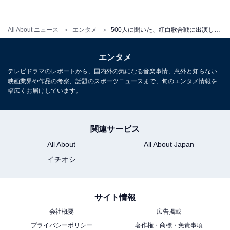
All About ニュース
エンタメ
500人に聞いた、紅白歌合戦に出演してほしいアイドルグループ！ 「NiziU」「Perfume」を抑えた1位は？
1位：BTS／98票
エンタメ
テレビドラマのレポートから、国内外の気になる音楽事情、意外と知らない
映画業界や作品の考察、話題のスポーツニュースまで、旬のエンタメ情報を
幅広くお届けしています。
関連サービス
All About
All About Japan
イチオシ
サイト情報
会社概要
広告掲載
プライバシーポリシー
著作権・商標・免責事項