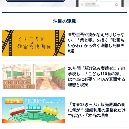
注目の連載
東野圭吾や湊かなえだけじゃな
い、「業と罪」を描く『映画ち
いかわ』から強く連想した映画
A post shared by Perfume (@prfm_official)
8選
20年間「駆け込み実績ゼロ」の
13回目の出演となった2020年の紅白歌合戦では、デビュ
学校も…「こども110番の家」
ー15周年記念メドレーを披露した「Perfume」。テクノ
は本当に必要？ PTAが直面する
ポップ、ダンス、映像全てがPerfume独特の世界観を持
理想と現実
つパフォーマンスは、日本のみならず世界中の人気を集
めています。
「青春18きっぷ」販売激減の裏
に何が？ 連続利用の厳格化だけ
ではない「本当の理由」
回答者からは、「Perfumeは毎年のように出演していま
すが、毎回見入ってしまうくらいダンスパフォーマンス