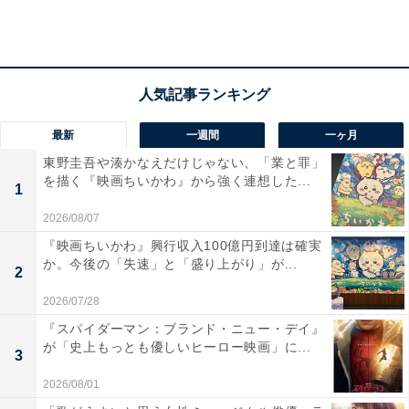
性）「今最も輝いているからです（20代女性）」「今年
話題になったと言ったらこのグループだと思うから（30
代女性）」「オーデションを勝ち抜いているし、一生懸
命で可愛らしいから（40代女性）」などのコメントが見
られました。
最新
一週間
一ヶ月
東野圭吾や湊かなえだけじゃない、「業と罪」
を描く『映画ちいかわ』から強く連想した...
1
2026/08/07
『映画ちいかわ』興行収入100億円到達は確実
か。今後の「失速」と「盛り上がり」が...
2
2026/07/28
『スパイダーマン：ブランド・ニュー・デイ』
が「史上もっとも優しいヒーロー映画」に...
3
2026/08/01