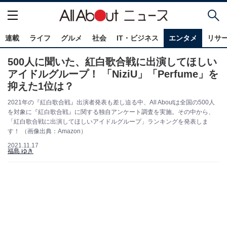
連載
ライフ
グルメ
社会
IT・ビジネス
エンタメ
リサ
500人に聞いた、紅白歌合戦に出演してほしい
アイドルグループ！ 「NiziU」「Perfume」を
抑えた1位は？
2021年の『紅白歌合戦』出演者発表も差し迫る中、All Aboutは全国の500人
を対象に『紅白歌合戦』に関する独自アンケート調査を実施。その中から、
「紅白歌合戦に出演してほしいアイドルグループ」ランキングを発表しま
す！ （画像出典：Amazon）
2021.11.17
福島 ゆき