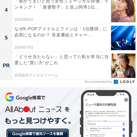
「歌がうまいと思う女性ミュージカル俳優」ラ
ンキング！ 「新妻聖子」と並ぶ同率1位...
4
2023/06/10
2位：Perfume／91票
なぜK-POPアイドルとファンは「1位獲得」に
必死になるのか？ 音楽番組とチャー...
5
2026/07/31
「どうせ当たらない」と思ってた私が本当に当
選した“買い方”がこれ
PR
合同会社デジタルファーム
Recommended by
View this post on Instagram