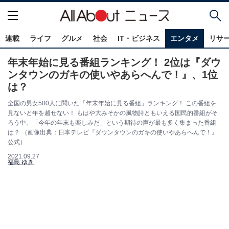
連載
ライフ
グルメ
社会
IT・ビジネス
エンタメ
リサ
年末年始に見る番組ランキング！ 2位は『ダウ
ンタウンのガキの使いやあらへんで！』、1位
は？
全国の男女500人に聞いた「年末年始に見る番組」ランキング！ この番組を
見ないと年を越せない！ もはや大みそかの風物詩ともいえる国民的番組がそ
ろう中、「今年の年末も楽しみだ」という期待の声が最も多く集まった番組
は？ （画像出典：日本テレビ『ダウンタウンのガキの使いやあらへんで！』
公式）
2021.09.27
福島 ゆき