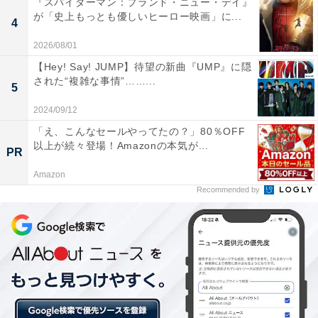
『スパイダーマン：ブランド・ニュー・デイ』
が「史上もっとも優しいヒーロー映画」に...
4
2026/08/01
【Hey! Say! JUMP】待望の新曲『UMP』に隠
された“複雑な事情”……...
5
2024/09/12
「え、こんなセールやってたの？」80％OFF
以上が続々登場！Amazonの本気が...
PR
（画像出典：
日本テレビ『ダウンタウンのガキの使いやあらへんで！』公式
Amazon
）
Recommended by
大みそかの定番企画「笑ってはいけないシリーズ」です
が、2021年の年末は休止が発表されました。2021年大み
そかの『ガキ使』ではどんな企画が放送されるのか、今
から楽しみですね。お笑い界のレジェンドとなってもな
お、自ら体を張って笑いを提供してくれるダウンタウン