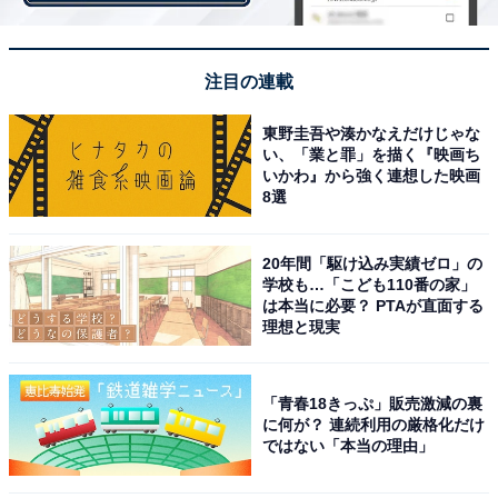
の姿に、また1年日本を笑わせてくれたと感謝する人は
多いようです。回答者からは熱いコメントが目立ちまし
た。
注目の連載
東野圭吾や湊かなえだけじゃな
「本当に面白くて笑顔になれます（18歳男性）」「今年
い、「業と罪」を描く『映画ち
最後の大笑いで年を越せるので絶対見ます。無くなった
いかわ』から強く連想した映画
8選
ら大晦日がシーンとしてしまいますよ。絶対に存続希望
です（48歳女性）」「単純に面白い。本来の下品で馬鹿
馬鹿しく面白いバラエティーを提供してくれているので
20年間「駆け込み実績ゼロ」の
学校も…「こども110番の家」
本当に面白く観られる（44歳男性）」「毎年これを見る
は本当に必要？ PTAが直面する
ために一年間頑張っていたようなものだった。それぐら
理想と現実
い楽しみにしていた（42歳女性）」「今年は、笑っては
いけない、ではなく笑ってもいい状態でのお届けとなる
「青春18きっぷ」販売激減の裏
みたいだが、どのような内容か今から楽しみ（22歳男
に何が？ 連続利用の厳格化だけ
ではない「本当の理由」
性）」「予定をわざわざ開けるほど毎年楽しみにしてい
る。この番組のために一年頑張ってると言っても過言で