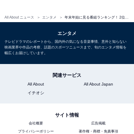
1位：『NHK紅白歌合戦』（NHK総合）
All About ニュース
エンタメ
年末年始に見る番組ランキング！ 2位は『ダウンタウンのガキの使いやあらへんで！』、1位は？
エンタメ
テレビドラマのレポートから、国内外の気になる音楽事情、意外と知らない
映画業界や作品の考察、話題のスポーツニュースまで、旬のエンタメ情報を
幅広くお届けしています。
関連サービス
All About
All About Japan
イチオシ
サイト情報
会社概要
広告掲載
プライバシーポリシー
著作権・商標・免責事項