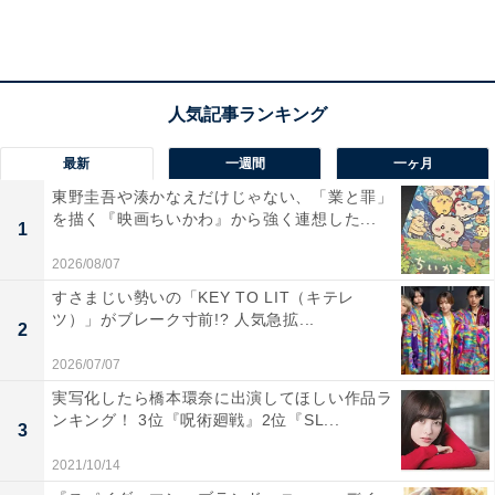
最新
一週間
一ヶ月
東野圭吾や湊かなえだけじゃない、「業と罪」
を描く『映画ちいかわ』から強く連想した...
1
2026/08/07
すさまじい勢いの「KEY TO LIT（キテレ
ツ）」がブレーク寸前!? 人気急拡...
2
2026/07/07
2位：『ダウンタウンのガキの使いやあらへん
実写化したら橋本環奈に出演してほしい作品ラ
ンキング！ 3位『呪術廻戦』2位『SL...
で！』（日本テレビ）
3
2021/10/14