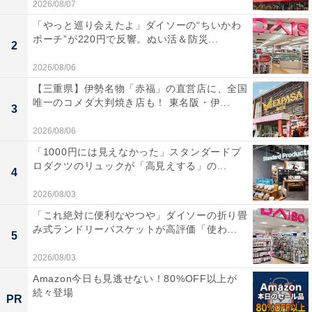
2026/08/07
「やっと巡り会えたよ」ダイソーの“ちいかわ
ポーチ”が220円で反響。ぬい活＆防災...
2
2026/08/06
【三重県】伊勢名物「赤福」の直営店に、全国
唯一のコメダ大判焼き店も！ 東名阪・伊...
3
2026/08/06
「1000円には見えなかった」スタンダードプ
ロダクツのリュックが「高見えする」の...
4
2026/08/03
「これ絶対に便利なやつや」ダイソーの折り畳
み式ランドリーバスケットが高評価「使わ...
5
2026/08/03
Amazon今日も見逃せない！80%OFF以上が
続々登場
PR