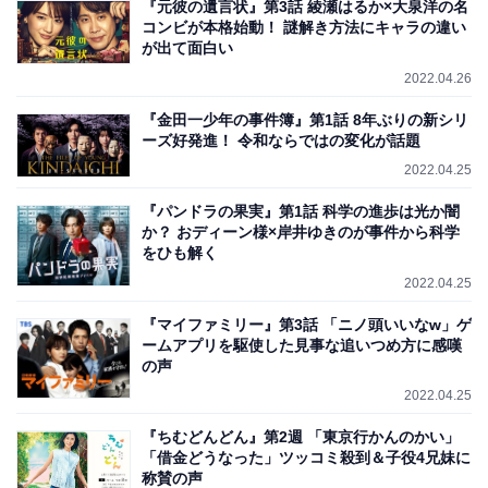
『元彼の遺言状』第3話 綾瀬はるか×大泉洋の名
コンビが本格始動！ 謎解き方法にキャラの違い
が出て面白い
2022.04.26
『金田一少年の事件簿』第1話 8年ぶりの新シリ
ーズ好発進！ 令和ならではの変化が話題
2022.04.25
『パンドラの果実』第1話 科学の進歩は光か闇
か？ おディーン様×岸井ゆきのが事件から科学
をひも解く
2022.04.25
『マイファミリー』第3話 「ニノ頭いいなw」ゲ
ームアプリを駆使した見事な追いつめ方に感嘆
の声
2022.04.25
『ちむどんどん』第2週 「東京行かんのかい」
「借金どうなった」ツッコミ殺到＆子役4兄妹に
称賛の声