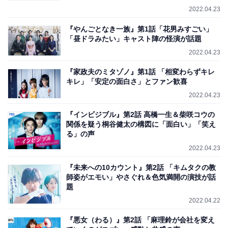
2022.04.23
『やんごとなき一族』第1話「花男みすごい」
「昼ドラみたい」キャスト陣の怪演が話題
2022.04.23
『家政夫のミタゾノ』第1話 「相変わらずキレ
キレ」「安定の面白さ」とファン歓喜
2022.04.23
『インビジブル』第2話 高橋一生＆柴咲コウの
関係を疑う桐谷健太の構図に「面白い」「笑え
る」の声
2022.04.23
『未来への10カウント』第2話 「キムタクの教
師姿がエモい」やさぐれ＆色気満開の演技が話
題
2022.04.22
『悪女（わる）』第2話 「麻理鈴が会社を変え