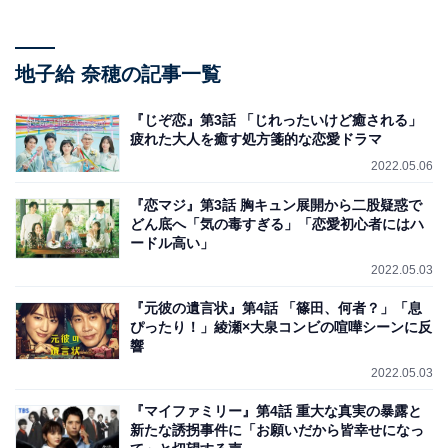
地子給 奈穂の記事一覧
『じぞ恋』第3話 「じれったいけど癒される」
疲れた大人を癒す処方箋的な恋愛ドラマ
2022.05.06
『恋マジ』第3話 胸キュン展開から二股疑惑で
どん底へ「気の毒すぎる」「恋愛初心者にはハ
ードル高い」
2022.05.03
『元彼の遺言状』第4話 「篠田、何者？」「息
ぴったり！」綾瀬×大泉コンビの喧嘩シーンに反
響
2022.05.03
『マイファミリー』第4話 重大な真実の暴露と
新たな誘拐事件に「お願いだから皆幸せになっ