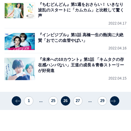
『ちむどんどん』第1週をおさらい！ いきなり
波乱のスタートに「カムカム」と比較して驚く
声
2022.04.17
『インビジブル』第1話 高橋一生の熱演に大絶
賛「おでこの血管やばい」
2022.04.16
『未来への10カウント』第1話 「キムタクの存
在感ハンパない」王道の成長＆青春ストーリー
が好発進
2022.04.15
1
...
25
26
27
...
29