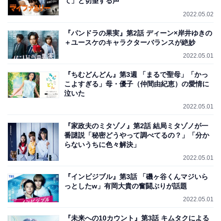
て」と切望する声
2022.05.02
『パンドラの果実』第2話 ディーン×岸井ゆきの
＋ユースケのキャラクターバランスが絶妙
2022.05.01
『ちむどんどん』第3週 「まるで聖母」「かっ
こよすぎる」母・優子（仲間由紀恵）の愛情に
泣いた
2022.05.01
『家政夫のミタゾノ』第2話 結局ミタゾノが一
番謎説「秘密どうやって調べてるの？」「分か
らないうちに色々解決」
2022.05.01
『インビジブル』第3話 「磯ヶ谷くんマジいら
っとしたw」有岡大貴の奮闘ぶりが話題
2022.05.01
『未来への10カウント』第3話 キムタクによる