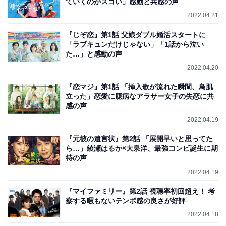
ていくのがスゴい」感動と共感の声
2022.04.21
『じぞ恋』第1話 父娘ダブル婚活スタートに
「ラブキュンだけじゃない」「1話から泣い
た…」と感動の声
2022.04.20
『恋マジ』第1話 「挿入歌が流れた瞬間、鳥肌
立った」恋愛に臆病なアラサー女子の失恋に共
感の声
2022.04.19
『元彼の遺言状』第2話 「展開早いと思ってた
ら…」綾瀬はるか×大泉洋、最強コンビ誕生に期
待の声
2022.04.19
『マイファミリー』第2話 視聴率初回超え！ 考
察する暇もないテンポ感の良さが好評
2022.04.18