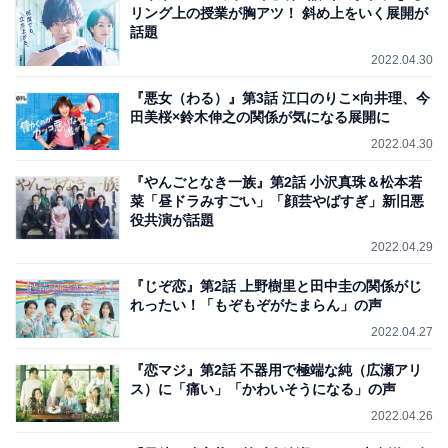
リング上の授業が胸アツ！ 斜め上をいく展開が
話題
2022.04.30
『悪女（わる）』第3話 江口のりこ×向井理、今
田美桜×鈴木伸之の関係が気になる展開に
2022.04.30
『やんごとなき一族』第2話 小沢真珠＆松本若
菜「昼ドラみすごい」「顔芸やばすぎ」新旧悪
役共演が話題
2022.04.29
『じぞ恋』第2話 上野樹里と田中圭の関係がじ
れったい！「もぞもぞがたまらん」の声
2022.04.27
『恋マジ』第2話 不器用で極端な純（広瀬アリ
ス）に「痛い」「かわいそうになる」の声
2022.04.26