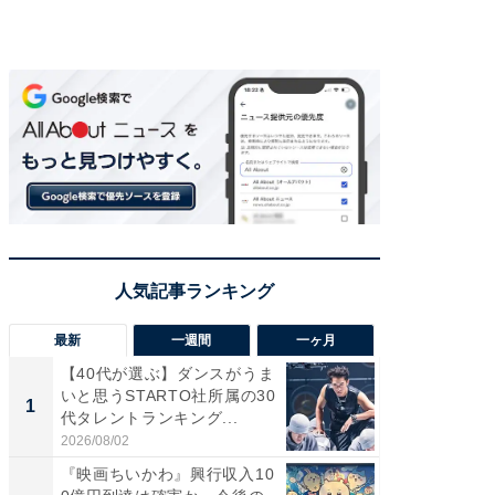
最新
一週間
一ヶ月
【40代が選ぶ】ダンスがうま
【40代
いと思うSTARTO社所属の30
いと思う
1
1
代タレントランキング...
代タレン
2026/08/02
2026/08/0
『映画ちいかわ』興行収入10
なぜK-