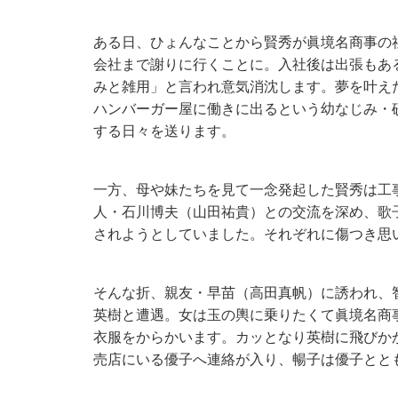
ある日、ひょんなことから賢秀が眞境名商事の
会社まで謝りに行くことに。入社後は出張もあ
みと雑用」と言われ意気消沈します。夢を叶え
ハンバーガー屋に働きに出るという幼なじみ・
する日々を送ります。
一方、母や妹たちを見て一念発起した賢秀は工
人・石川博夫（山田祐貴）との交流を深め、歌
されようとしていました。それぞれに傷つき思
そんな折、親友・早苗（高田真帆）に誘われ、
英樹と遭遇。女は玉の輿に乗りたくて眞境名商
衣服をからかいます。カッとなり英樹に飛びか
売店にいる優子へ連絡が入り、暢子は優子とと