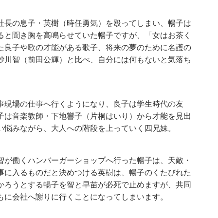
社長の息子・英樹（時任勇気）を殴ってしまい、暢子は
ると聞き胸を高鳴らせていた暢子ですが、「女はお茶く
た良子や歌の才能がある歌子、将来の夢のために名護の
砂川智（前田公輝）と比べ、自分には何もないと気落ち
事現場の仕事へ行くようになり、良子は学生時代の友
子は音楽教師・下地響子（片桐はいり）から才能を見出
い悩みながら、大人への階段を上っていく四兄妹。
智が働くハンバーガーショップへ行った暢子は、天敵・
事に入るものだと決めつける英樹は、暢子のくたびれた
かろうとする暢子を智と早苗が必死で止めますが、共同
もに会社へ謝りに行くことになってしまいます。