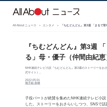
All About ニュース
エンタメ
『ちむどんどん』第3週 「まるで
『ちむどんどん』第3週 
る」母・優子（仲間由紀恵
NHK連続テレビ小説『ちむどんどん』第3週のストーリーをお
式サイト）。
2022.05.01
地子給 奈穂
子役パートが絶賛を集めたNHK連続テレビ小説
した。ストーリーをおさらいしつつ、SNSで