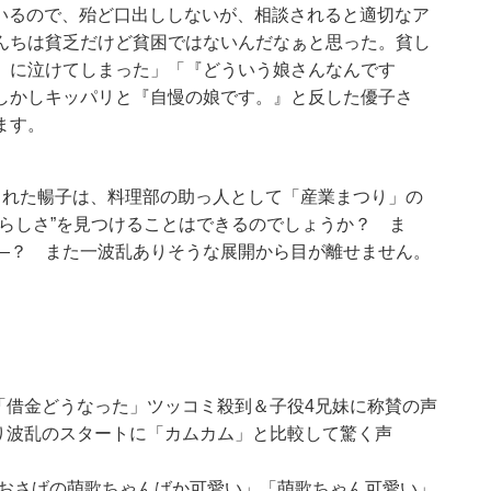
しているので、殆ど口出ししないが、相談されると適切なア
んちは貧乏だけど貧困ではないんだなぁと思った。貧し
』に泣けてしまった」「『どういう娘さんなんです
しかしキッパリと『自慢の娘です。』と反した優子さ
ます。
まれた暢子は、料理部の助っ人として「産業まつり」の
らしさ”を見つけることはできるのでしょうか？ ま
―？ また一波乱ありそうな展開から目が離せません。
「借金どうなった」ツッコミ殺到＆子役4兄妹に称賛の声
り波乱のスタートに「カムカム」と比較して驚く声
「おさげの萌歌ちゃんばか可愛い」「萌歌ちゃん可愛い」