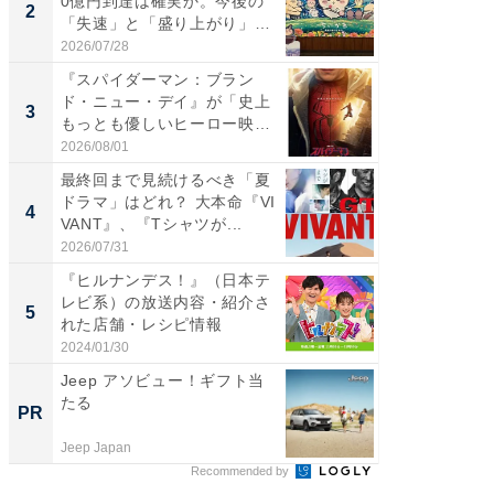
0億円到達は確実か。今後の
は「1位
2
2
「失速」と「盛り上がり」
のか？ 
が...
2026/07/28
2026/07/3
『スパイダーマン：ブラン
『スパ
ド・ニュー・デイ』が「史上
ド・ニ
3
3
もっとも優しいヒーロー映
もっと
画」に...
画」に..
2026/08/01
2026/08/0
最終回まで見続けるべき「夏
最終回
ドラマ」はどれ？ 大本命『VI
ドラマ」
4
4
VANT』、『Tシャツが...
VANT』
2026/07/31
2026/07/3
『ヒルナンデス！』（日本テ
ワケあ
レビ系）の放送内容・紹介さ
マ『フ
5
5
れた店舗・レシピ情報
演技連発
の...
2024/01/30
2026/08/0
Jeep アソビュー！ギフト当
これが
たる
な間取
PR
PR
Jeep Japan
株式会社
Recommended by