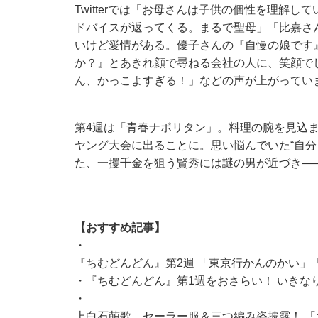
Twitterでは「お母さんは子供の個性を理解
ドバイスが返ってくる。まるで聖母」「比嘉さ
いけど愛情がある。優子さんの『自慢の娘です
か？』とあきれ顔で尋ねる会社の人に、笑顔で
ん、かっこよすぎる！」などの声が上がってい
第4週は「青春ナポリタン」。料理の腕を見込
ヤング大会に出ることに。思い悩んでいた“自分
た、一攫千金を狙う賢秀には謎の男が近づき―
【おすすめ記事】
・
『ちむどんどん』第2週 「東京行かんのかい」
・
『ちむどんどん』第1週をおさらい！ いきな
・
上白石萌歌、セーラー服＆三つ編み姿披露！ 