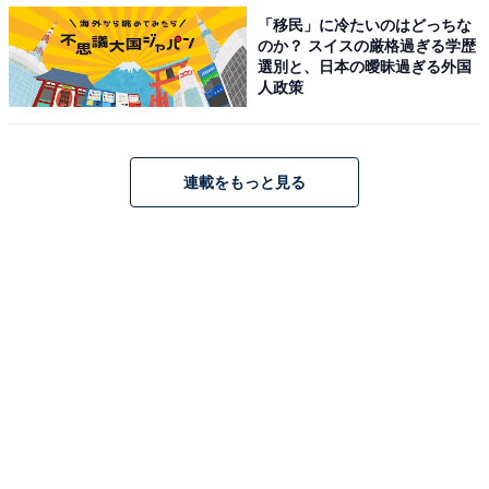
「移民」に冷たいのはどっちな
のか？ スイスの厳格過ぎる学歴
選別と、日本の曖昧過ぎる外国
人政策
敵か味方か分からないまま色々解決しちゃうミタ
ゾノさん
“ミタゾノさん”の痛快さが癖になる本作。Twitterでは
連載をもっと見る
「3.3億円強盗だった家主を巡り、実は口コミ買収・レシ
ピ盗作という秘密が明らかになったストーリーなんだが
すごい笑ってしまった」「以前よりとても優しくなって
る気がする。やり直すチャンスがあり、いい話…最後に
時計遅らせたのもミタゾノさんかな」「いつも秘密をバ
ラしまくるけどいつどうやって調べてんのか謎」「敵な
のか味方なのかよくわからないまま色々解決しちゃうミ
タゾノさんが結局好き」などの声が上がっています。