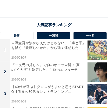
緒に返しに行くと申し出、愛もそれに続きます。そんな
中、3.3億円のうち70万円だけが行方不明に。さらに弥栄
子の不倫と愛の隠れた贅沢三昧を知ってしまい疑心暗鬼
に囚われた三木は、時効直前の金の返却を三田園に依頼
します。
最新
一週間
一ヶ月
東野圭吾や湊かなえだけじゃない、「業と罪」
を描く『映画ちいかわ』から強く連想した...
その夜、寝たきりの父・金治のヘルパーがケータイを忘
1
れたと三木宅に戻ると同時に、愛が誘拐されたことが分
2026/08/07
かります。愛の部屋には3.3億円を身代金として要求する
『一次元の挿し木』で負のオーラ全開！ 夢
脅迫状が残されていました。しかし愛の自作自演だと取
の“初大河”も決定した、生粋のエンターテ...
2
り合わない三木は、愛の身を心配する弥栄子と口論の果
2026/08/08
て「3.3億円は自分が強盗した」と声を荒らげます。する
【40代が選ぶ】ダンスがうまいと思うSTART
とその瞬間、ヘルパーが正体を明かし刑事だったことが
O社所属の30代タレントランキング...
3
判明。
2026/08/02