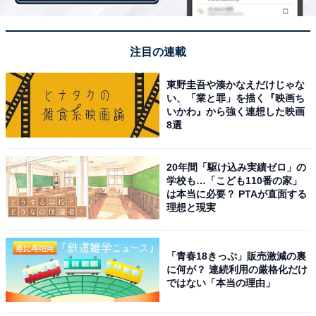
注目の連載
東野圭吾や湊かなえだけじゃな
画像出典：テレビ朝日『家政夫のミタゾノ』
公式サイト
い、「業と罪」を描く『映画ち
いかわ』から強く連想した映画
8選
20年間「駆け込み実績ゼロ」の
学校も…「こども110番の家」
は本当に必要？ PTAが直面する
理想と現実
「青春18きっぷ」販売激減の裏
に何が？ 連続利用の厳格化だけ
ではない「本当の理由」