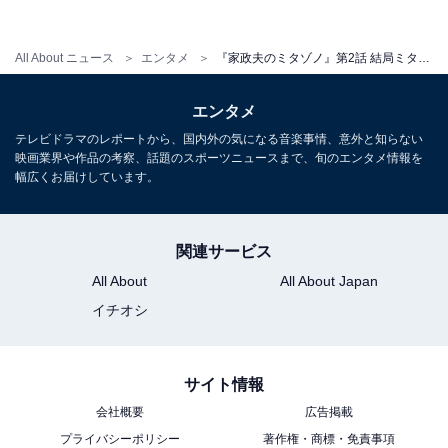
第3話では、とある漁村の組合長・木田からの依頼で、
箱入り娘の結婚の祝い事を手伝うことになる三田園、
All About ニュース
エンタメ
『家政夫のミタゾノ』第2話 結局ミタゾノが一番謎説「秘密どうやって調べてるの？」「分からないうちに色々解決」
光、素子。村で4年に一度行われる祭りの準備にも追わ
れます。ミタゾノさんは、一体どんな闇を暴き出すので
エンタメ
しょうか。気になる第3話は5月3日放送です。
テレビドラマのレポートから、国内外の気になる音楽事情、意外と知らない
映画業界や作品の考察、話題のスポーツニュースまで、旬のエンタメ情報を
幅広くお届けしています。
【おすすめ記事】
関連サービス
・
All About
All About Japan
「2022年春ドラマ期待度」ランキング！ 3位『17才の帝
国』、2位『元彼の遺言状』、1位は？
イチオシ
・
期待度が高い「春ドラマ」ランキング！ 3位『家政夫の
サイト情報
ミタゾノ5』、2位『元彼の遺言状』、1位は？
会社概要
広告掲載
・
プライバシーポリシー
著作権・商標・免責事項