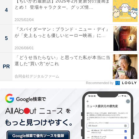
【ちいかわ最新話】2025年2月更新分の漫画ま
そこから3.3億円に目がくらんだ人間の醜い言い合いが始
とめ！ 登場キャラクター、グッズ情...
4
まり、三木家に渦巻く黒い真実が炙りだされていきま
2025/02/04
す。家族の絆が崩壊していく中、三木は自首すると決心
『スパイダーマン：ブランド・ニュー・デイ』
し、陰で支えてくれていた弥栄子と愛に疑ったことを謝
が「史上もっとも優しいヒーロー映画」に...
5
罪。そうこうしているうちに時効が成立。しかし3.3億円
2026/08/01
は三田園の差し金でとうに銀行に返されていたのでし
「どうせ当たらない」と思ってた私が本当に当
た。
選した“買い方”がこれ
PR
合同会社デジタルファーム
Recommended by