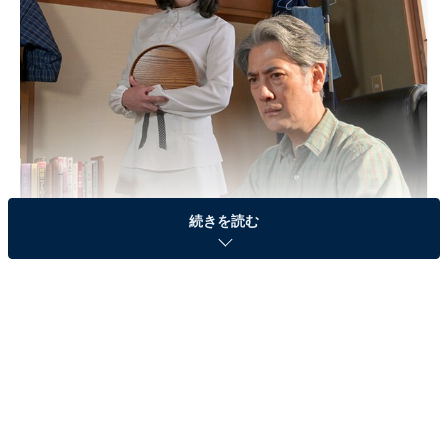
続きを読む
画像出典：テレビ朝日『家政夫のミタゾノ』
公式サイト
第2話のおさらい
味も価格も庶民の味方で人気の巨大からあげチェーン
「からあげ奉行」の社長・三木三夫（堀部圭亮）宅に派
遣された三田園薫（松岡昌宏）、村田光（伊野尾慧）、