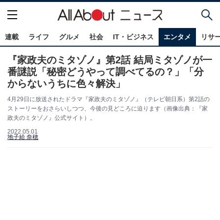
連載
ライフ
グルメ
社会
IT・ビジネス
エンタメ
リサ
『家政夫のミタゾノ』第2話 結局ミタゾノが一
番謎説「秘密どうやって調べてるの？」「分
からないうちに色々解決」
4月29日に放送されたドラマ『家政夫のミタゾノ』（テレビ朝日系）第2話の
ストーリーをおさらいしつつ、今後の見どころに迫ります（画像出典：『家
政夫のミタゾノ』公式サイト）。
2022.05.01
地子給 奈穂