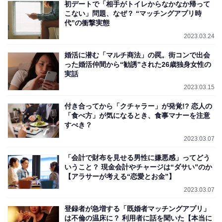
初デートで「相手がトイレからなかなか帰って
こない」問題、なぜ？ “マッチングアプリ時
代”の衝撃実態
2023.03.24
婚活に潜む「マルチ商法」の罠。街コンで出会
った婚活仲間から“勧誘”された26歳独身女性の
実話
2023.03.15
付き合ってから「クチャラー」が発覚!? 恋人の
「食べ方」が気になるとき、食事マナーを注意
すべき？
2023.03.07
「会計で財布を見せる男性に嫌悪感」ってどう
いうこと？ 現金会計やチャージは“ダサい”のか
【アラサーが考える“恋愛とお金”】
2023.03.07
登録者が急増する「既婚者マッチングアプリ」
は不倫の温床に？ 利用者に話を聞いた【本当に