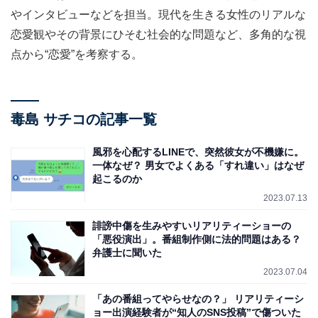
やインタビューなどを担当。現代を生きる女性のリアルな
恋愛観やその背景にひそむ社会的な問題など、多角的な視
点から“恋愛”を考察する。
毒島 サチコの記事一覧
風邪を心配するLINEで、突然彼女が不機嫌に。
一体なぜ？ 男女でよくある「すれ違い」はなぜ
起こるのか
2023.07.13
誹謗中傷を生みやすいリアリティーショーの
「悪役演出」。番組制作側に法的問題はある？
弁護士に聞いた
2023.07.04
「あの番組ってやらせなの？」 リアリティーシ
ョー出演経験者が“知人のSNS投稿”で傷ついた