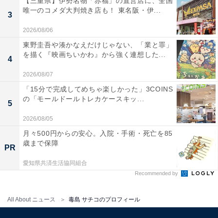
【三重県】伊勢名物「赤福」の直営店に、全国
唯一のコメダ大判焼き店も！ 東名阪・伊...
3
2026/08/06
東野圭吾や湊かなえだけじゃない、「業と罪」
を描く『映画ちいかわ』から強く連想した...
4
2026/08/07
「15分で完成してめちゃ楽しかった」3COINS
の「モールドールトレカケースキッ...
5
2026/08/05
月々500円からの安心。入院・手術・死亡を85
歳まで保障
PR
愛知県共済生活協同組合
Recommended by
All About ニュース
毒島 サチコのプロフィール