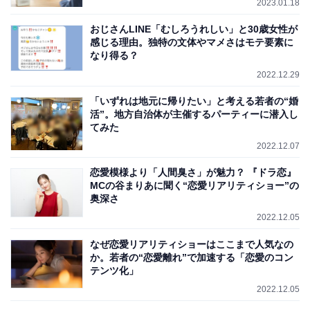
2023.01.18
おじさんLINE「むしろうれしい」と30歳女性が
感じる理由。独特の文体やマメさはモテ要素に
なり得る？
2022.12.29
「いずれは地元に帰りたい」と考える若者の“婚
活”。地方自治体が主催するパーティーに潜入し
てみた
2022.12.07
恋愛模様より「人間臭さ」が魅力？ 『ドラ恋』
MCの谷まりあに聞く“恋愛リアリティショー”の
奥深さ
2022.12.05
なぜ恋愛リアリティショーはここまで人気なの
か。若者の“恋愛離れ”で加速する「恋愛のコン
テンツ化」
2022.12.05