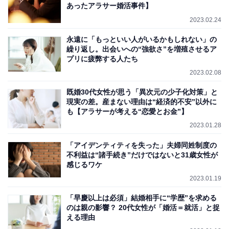
あったアラサー婚活事件】
2023.02.24
永遠に「もっといい人がいるかもしれない」の
繰り返し。出会いへの“強欲さ”を増殖させるア
プリに疲弊する人たち
2023.02.08
既婚30代女性が思う「異次元の少子化対策」と
現実の差。産まない理由は“経済的不安”以外に
も【アラサーが考える“恋愛とお金”】
2023.01.28
「アイデンティティを失った」夫婦同姓制度の
不利益は“諸手続き”だけではないと31歳女性が
感じるワケ
2023.01.19
「早慶以上は必須」結婚相手に“学歴”を求める
のは親の影響？ 20代女性が「婚活＝就活」と捉
える理由