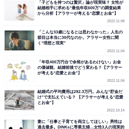
「子どもを持つのは贅沢」論が現実味？ 女性が
結婚相手に求める“最低年収600万”の調査結果
から分析【アラサーが考える“恋愛とお金”】
2022.11.08
「こんな33歳になるとは思わなかった」人生の
節目は本当に30代なのか。アラサー女性に聞
く“理想と現実”
2022.11.04
「年収400万円台で余裕があるわけない」お金
の価値観、結婚前後でどう変わる？【アラサー
が考える“恋愛とお金”】
2022.11.04
結婚式の平均費用は292.3万円。みんな“貯金だ
け”で支払えている？ 【アラサーが考える“恋愛
とお金”】
2022.10.14
妻に「仕事と子育てを両立してほしい」男性は
過去最多。DINKsに専業主婦…女性3人の現実的