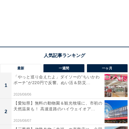
最新
一週間
一ヶ月
「やっと巡り会えたよ」ダイソーの“ちいかわ
ポーチ”が220円で反響。ぬい活＆防災...
1
2026/08/06
【愛知県】無料の動物園＆観光牧場に、市初の
天然温泉も！ 高速道路のハイウェイオア...
2
2026/08/07