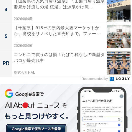
【山梨県の人気日帰り温泉】「山梨日帰り温泉
供部屋おじさんは、ある意味勝ち組」と語る。
源泉かけ流しの湯 桜湯」は源泉かけ流...
4
2026/08/05
「就職したての安い給料で、ヒーヒー言いながら1人暮
【千葉県】918㎡の県内最大級マーケットか
らしをしなければいけない地方出身の同級生に比べる
ら、廃校をリノベした直売所まで。ファー...
5
と、使えるお金は多い。それに、働き始めの大変な時期
に、家に帰ればご飯があるのは実家暮らしの特権だと思
2026/08/06
う」
コンビニで買うのは損！たばこ税なしの新型タ
バコが爆売れ中
PR
株式会社HAL
Recommended by