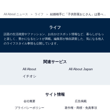
ジする“子供部屋おじさん”のネガティブなイメージとは
かけ離れている。
All About ニュース
ライフ
結婚相手に「子供部屋おじさん」は選べない？ 婚活で出会った“自称こどおじ”の36歳男性に誘われて…
「『子供部屋おじさんじゃん（笑）』みたいな周囲の声
ライフ
には『嫉妬してるんだな』と思うようにしてます
話題の生活雑貨やファッション、お出かけスポット情報など、暮らしがもっ
（笑）」
と楽しく、豊かになるヒントが満載。編集部が独自調査した、気になる他人
のライフスタイル事情も公開しています。
＞次のページ：地方在住の「こどおば」が抱える“苦
関連サービス
悩”とは？
All About
All About Japan
イチオシ
【おすすめ記事】
サイト情報
・
会社概要
広告掲載
初デートで「相手がトイレからなかなか帰ってこない」
プライバシーポリシー
著作権・商標・免責事項