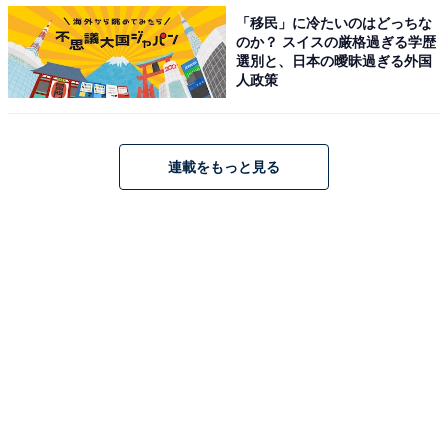
し、ほとんど実家にお金を入れることもないようだ。
「移民」に冷たいのはどっちな
のか？ スイスの厳格過ぎる学歴
選別と、日本の曖昧過ぎる外国
「実家暮らしだと言うと、家事が一切出来ないというイ
人政策
メージを持たれがちですが、そんなことはない。料理も
するし、掃除もしますよ」
連載をもっと見る
自身の恋愛や結婚について聞くと、こう答えた。
「兄が結婚して子供もいるので、両親は僕に『結婚はど
っちでもいいよ』と言うようになって。実際、僕自身も
結婚はしてもしなくてもいいと思っているし。今は結婚
よりも自分のキャリアを優先させたい。そういう意味で
は結婚に不向きかも」
就きたい仕事に就き、プライベートも充実し、貯金もあ
る竜也さん。彼の話は、冒頭のM美や友人たちがイメー