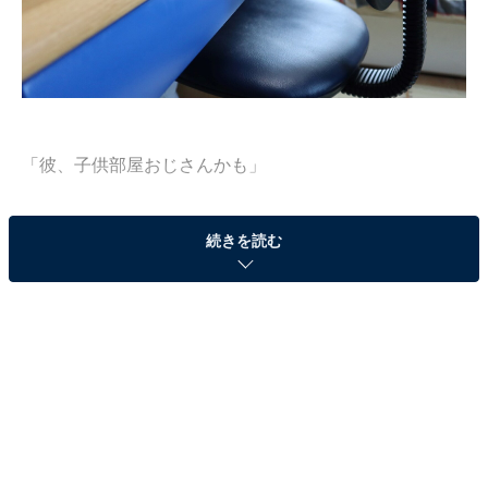
「彼、子供部屋おじさんかも」
そう言って友人のM美（30歳）は、肩を落とした。
続きを読む
彼女はマッチングアプリで出会った36歳の男性との初回
デートで、「俺、実家暮らしなんだよね」と打ち明けら
れたのだ。
M美は「36歳で実家って、地雷っぽくない？」と言う。
確かに、アラフォーに差し掛かった男性が実家暮らしだ
と聞くと、ネガティブなイメージを抱く人も多いだろ