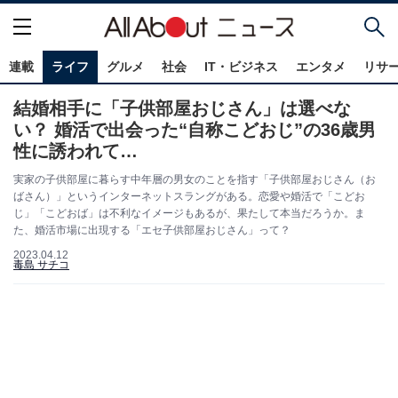
連載
ライフ
グルメ
社会
IT・ビジネス
エンタメ
リサ
結婚相手に「子供部屋おじさん」は選べな
い？ 婚活で出会った“自称こどおじ”の36歳男
性に誘われて…
実家の子供部屋に暮らす中年層の男女のことを指す「子供部屋おじさん（お
ばさん）」というインターネットスラングがある。恋愛や婚活で「こどお
じ」「こどおば」は不利なイメージもあるが、果たして本当だろうか。ま
た、婚活市場に出現する「エセ子供部屋おじさん」って？
2023.04.12
毒島 サチコ