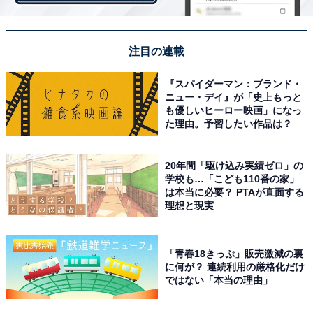
注目の連載
『スパイダーマン：ブランド・
余裕があったからできた3度の転職。貯金もしてる
ニュー・デイ』が「史上もっと
も優しいヒーロー映画」になっ
し、家事だって人並み
た理由。予習したい作品は？
それに加えて、実家が都内にあるメリットをこう語る。
20年間「駆け込み実績ゼロ」の
学校も…「こども110番の家」
「僕は今まで3度転職をしていて。半年くらいニートの
は本当に必要？ PTAが直面する
理想と現実
時期もありましたが、家賃とかの心配がないので、時間
をかけて転職活動をして、好きな仕事にもチャレンジで
きた」
「青春18きっぷ」販売激減の裏
に何が？ 連続利用の厳格化だけ
ではない「本当の理由」
貯金額までは教えてくれなかったが、竜也さんは「同世
代よりはかなり貯金できているほう」だと言う。しか