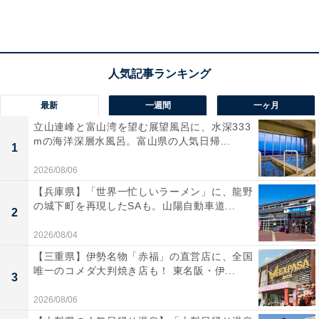
うと40代以上の人を思い浮かべるが、最近、20代後半～
30代の“子供部屋おじさんジュニア”も増えているよう
だ。
「実家を使わない手はない」
最新
一週間
一ヶ月
立山連峰と富山湾を望む展望風呂に、水深333
こう話すのは、竜也さん（仮名／33歳）だ。彼は、都内
mの海洋深層水風呂。富山県の人気日帰...
1
近郊の実家で両親と3人で暮らしている。3歳年上の兄は
数年前、結婚と同時に実家を出た。
2026/08/06
【兵庫県】「世界一忙しいラーメン」に、龍野
の城下町を再現したSAも。山陽自動車道...
「『1人暮らししないの？』とか『彼女いないの？』と
2
かはよく聞かれますけど、大学も都内、職場も都内。彼
2026/08/04
女もいない。だから実家を出る必要がない」
【三重県】伊勢名物「赤福」の直営店に、全国
唯一のコメダ大判焼き店も！ 東名阪・伊...
3
30歳を過ぎてから「子供部屋おじさんじゃん（笑）」と
2026/08/06
揶揄（やゆ）されたこともある竜也さんだが、彼は「子