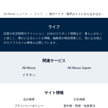
All About ニュース
ライフ
初デートで「相手がトイレからなかなか帰ってこない」問題、なぜ？ “マッチングアプリ時代”の衝撃実態
ライフ
話題の生活雑貨やファッション、お出かけスポット情報など、暮らしがもっ
と楽しく、豊かになるヒントが満載。編集部が独自調査した、気になる他人
のライフスタイル事情も公開しています。
関連サービス
All About
All About Japan
イチオシ
サイト情報
会社概要
広告掲載
プライバシーポリシー
著作権・商標・免責事項