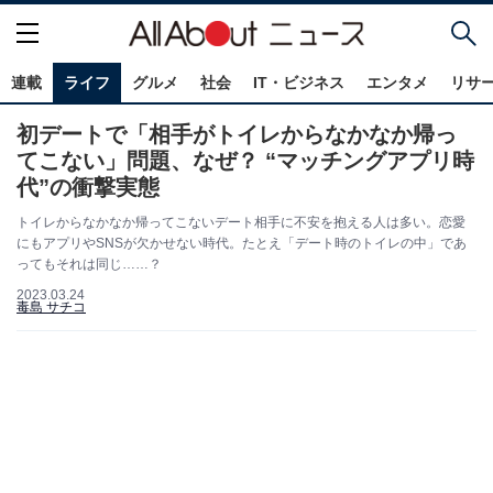
連載
ライフ
グルメ
社会
IT・ビジネス
エンタメ
リサ
初デートで「相手がトイレからなかなか帰っ
てこない」問題、なぜ？ “マッチングアプリ時
代”の衝撃実態
トイレからなかなか帰ってこないデート相手に不安を抱える人は多い。恋愛
にもアプリやSNSが欠かせない時代。たとえ「デート時のトイレの中」であ
ってもそれは同じ……？
2023.03.24
毒島 サチコ