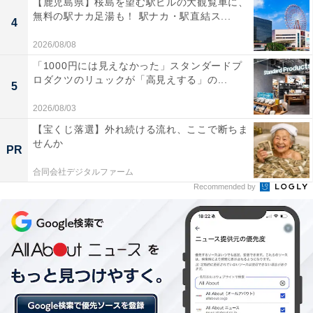
【鹿児島県】桜島を望む駅ビルの大観覧車に、
かったんだろう……。必死に考えた田中君だが、思い当
無料の駅ナカ足湯も！ 駅ナカ・駅直結ス...
4
たる節はなく、あのトイレの“空白の時間”に、何かがあ
2026/08/08
ったのではないかーーと想像しているのだ。
「1000円には見えなかった」スタンダードプ
ロダクツのリュックが「高見えする」の...
5
＞次のページ：デート中、トイレの中で何してる？
2026/08/03
【宝くじ落選】外れ続ける流れ、ここで断ちま
せんか
PR
合同会社デジタルファーム
Recommended by