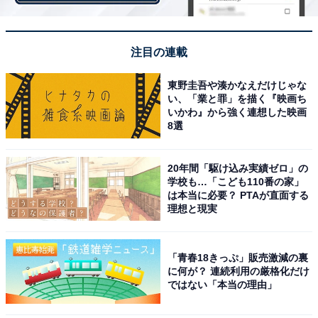
注目の連載
東野圭吾や湊かなえだけじゃな
い、「業と罪」を描く『映画ち
1
2
3
いかわ』から強く連想した映画
8選
20年間「駆け込み実績ゼロ」の
学校も…「こども110番の家」
は本当に必要？ PTAが直面する
理想と現実
「青春18きっぷ」販売激減の裏
に何が？ 連続利用の厳格化だけ
ではない「本当の理由」