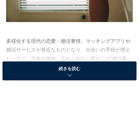
多様化する現代の恋愛・婚活事情。マッチングアプリや
婚活サービスが身近なものとなり、出会いの手段が増え
た一方で、失敗や後悔、忘れられない驚がくの“婚活事
件”も増えている。恋愛ライター・毒島サチコによる連載
続きを読む
「本当にあったアラサー婚活事件」の第7回は、実際の
エピソードをもとに「デート中のトイレ事情」について
紹介する（第6回は
こちら
）。
マッチングアプリで出会った女性がトイレから帰
ってくると……