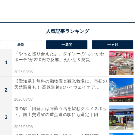
「メイク直しだよ」
その場にいた女性たちは、自身がトイレで何をしている
かを口々に語ったが、田中君はイマイチピンと来ていな
いようだ。
最新
一週間
一ヶ月
「やっと巡り会えたよ」ダイソーの“ちいかわ
それもそのはず。トイレから帰ってきた女性は、突然
ポーチ”が220円で反響。ぬい活＆防災...
「そろそろ帰る」と言って席を立ったのだ。時刻はまだ
1
21時半だった。
2026/08/06
【愛知県】無料の動物園＆観光牧場に、市初の
天然温泉も！ 高速道路のハイウェイオア...
「『この後バーでも行く？』って話してたのに、トイレ
2
から帰ってきたら急に冷たくなってさ」
2026/08/07
道の駅「阿蘇」は阿蘇五岳を望むグルメスポッ
田中君なりに気合を入れたデートだったが、その女性と
ト。国土交通省の重点道の駅にも選定｜阿...
3
はそれっきりとなった。トイレに立つまでは、仕事の話
2026/08/08
や趣味の話で盛り上がっていたのに、自分の何がいけな