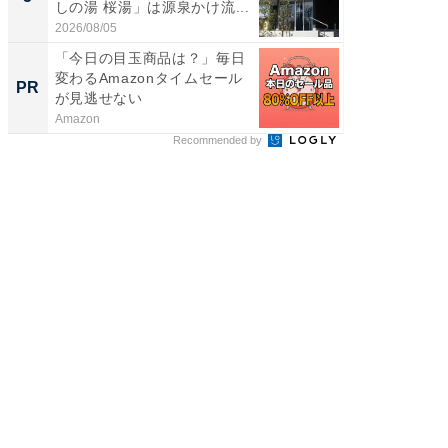
しの湯 桜湯」は源泉かけ流...
賀ゆめ
お...
2026/08/05
2026/08/0
「今日の目玉商品は？」毎日
GOETH
変わるAmazonタイムセール
を組み
PR
PR
が見逃せない
Amazon
FINCHI o
Recommended by