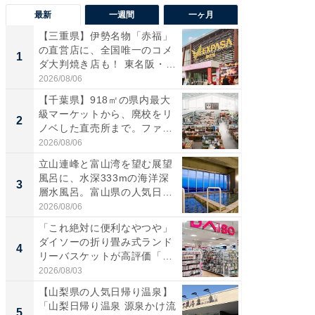
最新
一週間
一ヶ月
【三重県】伊勢名物「赤福」
【兵庫
の直営店に、全国唯一のコメ
ーメン
1
1
ダ大判焼き店も！ 東名阪・
再現した
伊...
道...
2026/08/06
2026/08/0
【千葉県】918㎡の県内最大
【三重
級マーケットから、廃校をリ
「鈴鹿天
2
2
ノベした直売所まで。ファ
は100
ー...
2026/08/06
2026/08/0
立山連峰と富山湾を望む展望
「ミニオ
風呂に、水深333mの海洋深
ッグ！ 
3
3
層水風呂。富山県の人気日
ど、夏限
帰...
2026/08/06
2026/08/0
「これ絶対に便利なやつや」
【埼玉
ダイソーの折り畳み式ランド
「行田天
4
4
リーバスケットが高評価「使
は和の
わ...
が...
2026/08/03
2026/08/0
【山梨県の人気日帰り温泉】
【石川
「山梨日帰り温泉 源泉かけ流
湯】「天
5
5