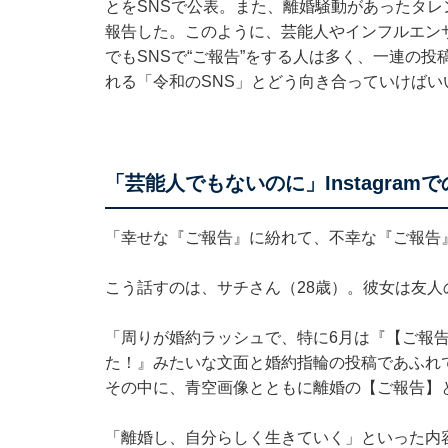
とをSNSで公表。また、離婚騒動があったタ
報告した。このように、芸能人やインフルエン
でもSNSで“ご報告”をする人は多く、一連の投
れる「令和のSNS」とどう向き合っていけばい
「芸能人でもないのに」Instagram
「幸せな『ご報告』に紛れて、不幸な『ご報告
こう話すのは、サチさん（28歳）。彼女は友人のI
「周りが婚約ラッシュで、特に6月は『【ご報
た！』みたいな文面と婚約指輪の投稿であふれ
その中に、青空画像とともに離婚の【ご報告】
「離婚し、自分らしく生きていく」といった内