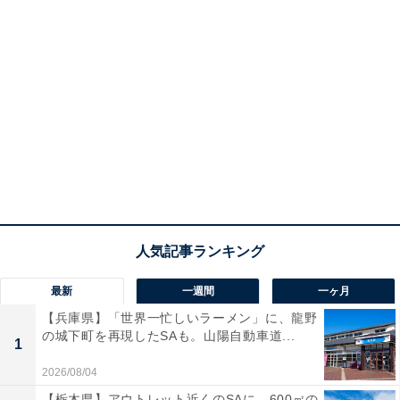
最新
一週間
一ヶ月
【兵庫県】「世界一忙しいラーメン」に、龍野
の城下町を再現したSAも。山陽自動車道...
1
2026/08/04
【栃木県】アウトレット近くのSAに、600㎡の