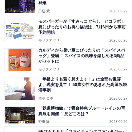
登場
田辺 紫
2023.06.29
モスバーガーが「すみっコぐらし」とコラボ！
夏にぴったりのお得な福袋は、7月6日から事前
予約開始
モリタアヤリ
2023.06.28
カルディから暑い夏にぴったりの「スパイスバ
ッグ」登場！ スパイスの風味を楽しめる3商品
がセットに
モリタアヤリ
2023.06.27
「年齢よりも若く見えます！」は全部お世辞
よ、現実を見て！ 50歳女性のあきれた高望み婚
活事例
植草 美幸
2023.06.27
「鉄道博物館」で寝台特急ブルートレインの写
真展を開催！ 見どころは？
野田 隆
2023.06.26
FFはもともと「ファイティングファンタジー」