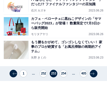
だった!? ファイナルファンタジーの豆知識
石川 カズキ
2023.06.26
カフェ・ベローチェに黒ねこデザインの「サマ
ーバッグ2023」が登場！ 数量限定で7月3日か
ら販売開始
モリタアヤリ
2023.06.26
もう腰をかがめて、ゴシゴシしなくていい！ 家
事のプロが絶賛する「お風呂掃除の画期的アイ
テム」
矢野 きくの
2023.06.23
1
...
252
253
254
...
405