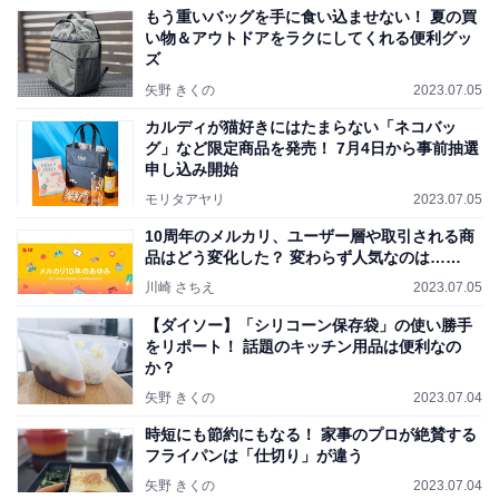
もう重いバッグを手に食い込ませない！ 夏の買
い物＆アウトドアをラクにしてくれる便利グッ
ズ
矢野 きくの
2023.07.05
カルディが猫好きにはたまらない「ネコバッ
グ」など限定商品を発売！ 7月4日から事前抽選
申し込み開始
モリタアヤリ
2023.07.05
10周年のメルカリ、ユーザー層や取引される商
品はどう変化した？ 変わらず人気なのは……
川崎 さちえ
2023.07.05
【ダイソー】「シリコーン保存袋」の使い勝手
をリポート！ 話題のキッチン用品は便利なの
か？
矢野 きくの
2023.07.04
時短にも節約にもなる！ 家事のプロが絶賛する
フライパンは「仕切り」が違う
矢野 きくの
2023.07.04