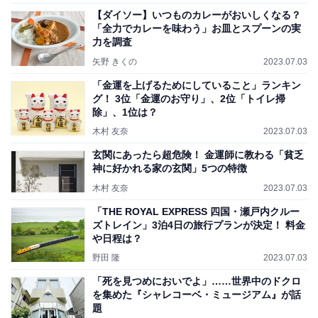
【ダイソー】いつものカレーがおいしくなる？
「全力でカレーを味わう」お皿とスプーンの実
力を調査
矢野 きくの
2023.07.03
「金運を上げるためにしていること」ランキン
グ！ 3位「金運のお守り」、2位「トイレ掃
除」、1位は？
木村 友奈
2023.07.03
玄関にあったら超危険！ 金運師に教わる「貧乏
神に好かれる家の玄関」5つの特徴
木村 友奈
2023.07.03
「THE ROYAL EXPRESS 四国・瀬戸内クルー
ズトレイン」3泊4日の旅行プランが決定！ 料金
や日程は？
野田 隆
2023.07.03
「死を見つめにおいでよ」……世界中のドクロ
を集めた『シャレコーベ・ミュージアム』が話
題