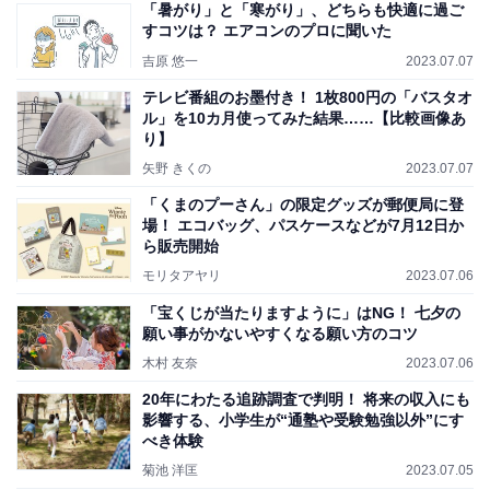
「暑がり」と「寒がり」、どちらも快適に過ご
すコツは？ エアコンのプロに聞いた
吉原 悠一
2023.07.07
テレビ番組のお墨付き！ 1枚800円の「バスタオ
ル」を10カ月使ってみた結果……【比較画像あ
り】
矢野 きくの
2023.07.07
「くまのプーさん」の限定グッズが郵便局に登
場！ エコバッグ、パスケースなどが7月12日か
ら販売開始
モリタアヤリ
2023.07.06
「宝くじが当たりますように」はNG！ 七夕の
願い事がかないやすくなる願い方のコツ
木村 友奈
2023.07.06
20年にわたる追跡調査で判明！ 将来の収入にも
影響する、小学生が“通塾や受験勉強以外”にす
べき体験
菊池 洋匡
2023.07.05