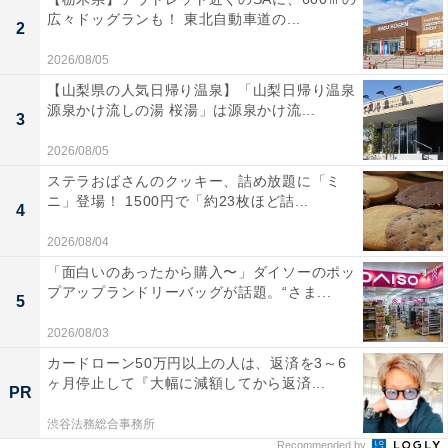
広々ドッグランも！ 東北自動車道の...
2
2026/08/05
【山梨県の人気日帰り温泉】「山梨日帰り温泉
源泉かけ流しの湯 桜湯」は源泉かけ流...
3
2026/08/05
ステラおばさんのクッキー、詰め放題に「ミ
ニ」登場！ 1500円で「約23枚ほど詰...
4
2026/08/04
「面白いのあったから購入〜」ダイソーのポッ
プアップランドリーバッグが話題。“さま...
5
2026/08/03
カードローン50万円以上の人は、返済を3～6
ヶ月停止して『大幅に減額してから返済...
PR
渋谷法務総合事務所
Recommended by