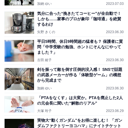
加納 ゆい
2023.07.03
気分に合った“挽きたてコーヒー”が全自動で！
しかも……家事のプロが象印「珈琲通」を絶賛
するわけ
矢野 きくの
2023.06.30
平日5時間、休日9時間超の猛者も？ 保護者に質
問「中学受験の勉強、ホントにそんなにやって
ました？」
古田 綾子
2023.06.30
剣を振って敵を倒す圧倒的没入感！ SNSで話題
の武器メーカーが作る「体験型ゲーム」の構想
から完成まで
加納 ゆい
2023.06.30
「PTAをなくす」は大変か。PTAを廃止した2人
の元会長に聞いた“解散のリアル”
大塚 玲子
2023.06.29
実物大“動くガンダム”をお得に楽しむ！ 「ガン
ダムファクトリーヨコハマ」にナイトチケット