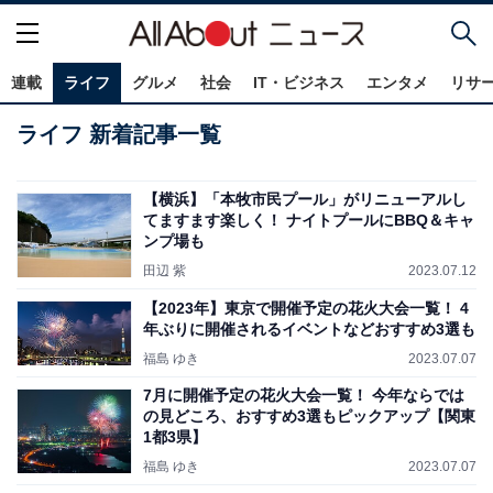
連載
ライフ
グルメ
社会
IT・ビジネス
エンタメ
リサ
ライフ 新着記事一覧
【横浜】「本牧市民プール」がリニューアルし
てますます楽しく！ ナイトプールにBBQ＆キャ
ンプ場も
田辺 紫
2023.07.12
【2023年】東京で開催予定の花火大会一覧！ 4
年ぶりに開催されるイベントなどおすすめ3選も
福島 ゆき
2023.07.07
7月に開催予定の花火大会一覧！ 今年ならでは
の見どころ、おすすめ3選もピックアップ【関東
1都3県】
福島 ゆき
2023.07.07