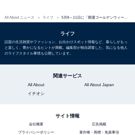
す。先勝や先負とは違い、凶となる時間帯がないので、
結婚式などのお祝い事や引っ越しなど、1日を通して行
All About ニュース
ライフ
5月8～11日に「開運ゴールデンウィーク」がやってくる！ 【5月の吉日・開運日カレンダー】
う物事に適しています。
ライフ
話題の生活雑貨やファッション、お出かけスポット情報など、暮らしがもっ
と楽しく、豊かになるヒントが満載。編集部が独自調査した、気になる他人
己巳の日
のライフスタイル事情も公開しています。
己巳の日（つちのとみのひ）とは、巳の日（みのひ）と
十干の「己（つちのと）」が重なる日で、1年に5～6回
しか訪れない貴重な日。
関連サービス
All About
All About Japan
お金にまつわることをするのに良いとされる吉日で、弁
イチオシ
財天を祭っている神社に参拝したり、銭洗いをするとさ
らに運気を高めてくれるといわれています。
サイト情報
会社概要
広告掲載
プライバシーポリシー
著作権・商標・免責事項
“開運ゴールデンウィーク”がやってくる2023年5月。前