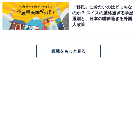
う意味があり、この日に始めたことは大きな成果につな
「移民」に冷たいのはどっちな
のか？ スイスの厳格過ぎる学歴
がりやすいとされています。
選別と、日本の曖昧過ぎる外国
人政策
この日は何かをスタートするのに最適な日。開店・開
業、入籍・結婚、引っ越し、お財布の新調や使い始めな
どに適しています。スキルアップのための勉強や自分磨
連載をもっと見る
きのための習い事、投資や宝くじの購入など、大きく実
ってほしいことを始めるのにもぴったりです。
ただし、借金やトラブルなども膨れ上がってしまうの
で、マイナスなことをするのは避けた方がよいでしょ
う。
大安
大安は、「大いに安し」という意味を持つ六曜の吉日で