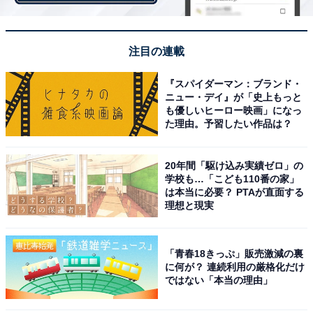
寅の日
注目の連載
「トラは千里行って千里帰る」ということわざから、寅
『スパイダーマン：ブランド・
の日に使ったお金はすぐに返ってくるといわれていま
ニュー・デイ』が「史上もっと
す。この「金運招来日」には、お財布の新調や使い始
も優しいヒーロー映画」になっ
た理由。予習したい作品は？
め、宝くじの購入、車や家の契約、投資などお金にまつ
わることをするのが吉。
20年間「駆け込み実績ゼロ」の
学校も…「こども110番の家」
また、出て行ったものが無事に戻るという意から、旅行
は本当に必要？ PTAが直面する
にも良い日とされています。
理想と現実
「青春18きっぷ」販売激減の裏
一粒万倍日
に何が？ 連続利用の厳格化だけ
ではない「本当の理由」
一粒万倍日（いちりゅうまんばいび）には、「一粒（ひ
とつぶ）の籾（もみ）が万倍にも実る稲穂になる」とい