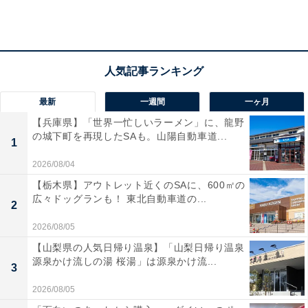
最新
一週間
一ヶ月
【兵庫県】「世界一忙しいラーメン」に、龍野
5月8〜11日は開運ゴールデンウィーク！
の城下町を再現したSAも。山陽自動車道...
1
8日の寅の日を皮切りに一粒万倍日、一粒万倍日と大安
2026/08/04
が重なるダブル開運日、己巳の日と、開運日が4日も連
【栃木県】アウトレット近くのSAに、600㎡の
広々ドッグランも！ 東北自動車道の...
続でやってくる2023年5月。さらに、20～23日も4日連
2
続で開運日が訪れます。何かを始めたり決断するのな
2026/08/05
ら、ぜひこのタイミングに予定しましょう。
【山梨県の人気日帰り温泉】「山梨日帰り温泉
源泉かけ流しの湯 桜湯」は源泉かけ流...
3
2026/08/05