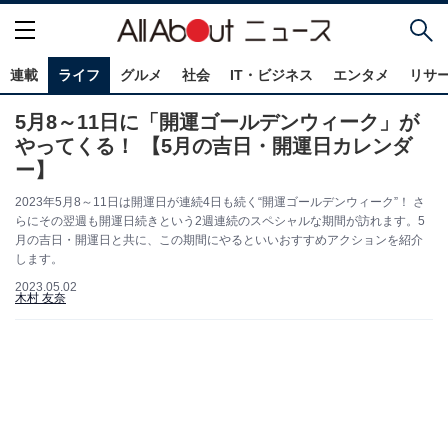
連載
ライフ
グルメ
社会
IT・ビジネス
エンタメ
リサ
5月8～11日に「開運ゴールデンウィーク」が
やってくる！ 【5月の吉日・開運日カレンダ
ー】
2023年5月8～11日は開運日が連続4日も続く“開運ゴールデンウィーク”！ さ
らにその翌週も開運日続きという2週連続のスペシャルな期間が訪れます。5
月の吉日・開運日と共に、この期間にやるといいおすすめアクションを紹介
します。
2023.05.02
木村 友奈