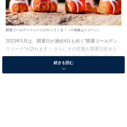
開運ゴールデンウィークがやってくる！（※画像はイメージ）
2023年5月は、開運日が連続4日も続く“開運ゴールデン
ウィーク”が訪れます！ さらにその翌週も開運日続きと
いうスペシャルな月です。5月の吉日・開運日と共に、
続きを読む
開運ゴールデンウィークにやるといいおすすめアクショ
ンを紹介します。
5月の吉日・開運日カレンダー
5月8日（月）寅の日
5月9日（火）一粒万倍日