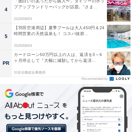
「面白いのあったから購入〜」ダイソーのポッ
プアップランドリーバッグが話題。“さま...
4
2026/08/03
【羽田空港周辺】夏季プールは大人450円＆24
時間営業の天然温泉も！ コスパ抜群...
5
2026/08/04
カードローン50万円以上の人は、返済を3～6
ヶ月停止して『大幅に減額してから返済...
PR
渋谷法務総合事務所
Recommended by
開運ゴールデンウィークにやるといいこと
それぞれの開運日はどんなことにご利益があるのでしょ
うか。各開運日にやるといい、おすすめのアクションを
紹介します。